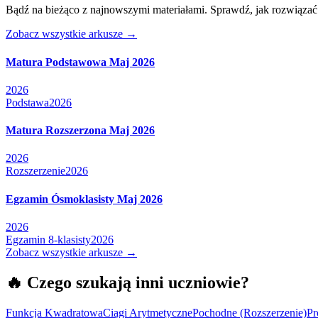
Bądź na bieżąco z najnowszymi materiałami. Sprawdź, jak rozwiązać
Zobacz wszystkie arkusze
→
Matura Podstawowa Maj 2026
2026
Podstawa
2026
Matura Rozszerzona Maj 2026
2026
Rozszerzenie
2026
Egzamin Ósmoklasisty Maj 2026
2026
Egzamin 8-klasisty
2026
Zobacz wszystkie arkusze →
🔥
Czego szukają inni uczniowie?
Funkcja Kwadratowa
Ciągi Arytmetyczne
Pochodne (Rozszerzenie)
Pr