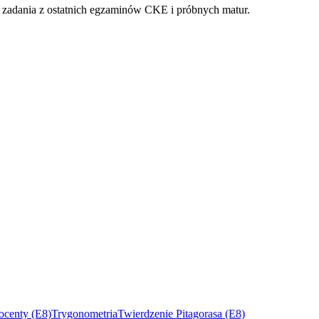
 zadania z ostatnich egzaminów CKE i próbnych matur.
ocenty (E8)
Trygonometria
Twierdzenie Pitagorasa (E8)