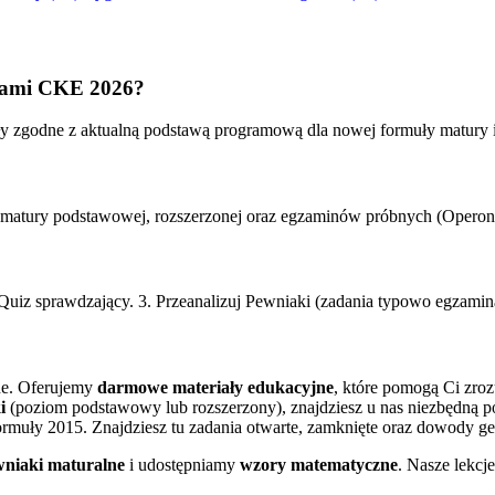
niami CKE 2026?
były zgodne z aktualną podstawą programową dla nowej formuły matury 
la matury podstawowej, rozszerzonej oraz egzaminów próbnych (Opero
 Quiz sprawdzający. 3. Przeanalizuj Pewniaki (zadania typowo egzamin
ne. Oferujemy
darmowe materiały edukacyjne
, które pomogą Ci zroz
i
(poziom podstawowy lub rozszerzony), znajdziesz u nas niezbędną 
muły 2015. Znajdziesz tu zadania otwarte, zamknięte oraz dowody g
niaki maturalne
i udostępniamy
wzory matematyczne
. Nasze lekcj