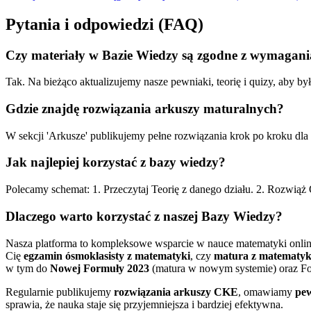
Pytania i odpowiedzi (FAQ)
Czy materiały w Bazie Wiedzy są zgodne z wymaga
Tak. Na bieżąco aktualizujemy nasze pewniaki, teorię i quizy, aby 
Gdzie znajdę rozwiązania arkuszy maturalnych?
W sekcji 'Arkusze' publikujemy pełne rozwiązania krok po kroku d
Jak najlepiej korzystać z bazy wiedzy?
Polecamy schemat: 1. Przeczytaj Teorię z danego działu. 2. Rozwiąż
Dlaczego warto korzystać z naszej Bazy Wiedzy?
Nasza platforma to kompleksowe wsparcie w nauce matematyki onli
Cię
egzamin ósmoklasisty z matematyki
, czy
matura z matematyk
w tym do
Nowej Formuły 2023
(matura w nowym systemie) oraz For
Regularnie publikujemy
rozwiązania arkuszy CKE
, omawiamy
pew
sprawia, że nauka staje się przyjemniejsza i bardziej efektywna.