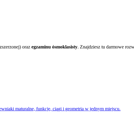
zszerzonej) oraz
egzaminu ósmoklasisty
. Znajdziesz tu darmowe rozw
iaki maturalne, funkcje, ciągi i geometria w jednym miejscu.