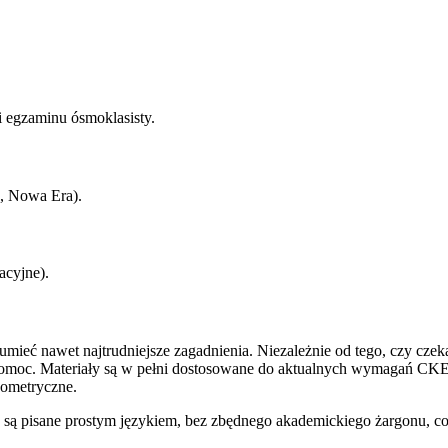
i egzaminu ósmoklasisty.
n, Nowa Era).
acyjne).
umieć nawet najtrudniejsze zagadnienia. Niezależnie od tego, czy czek
pomoc. Materiały są w pełni dostosowane do aktualnych wymagań CKE
eometryczne.
e są pisane prostym językiem, bez zbędnego akademickiego żargonu, c