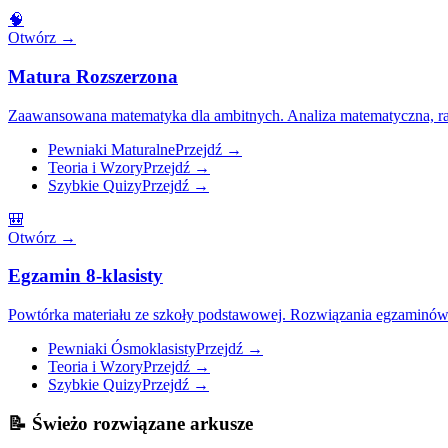
🧠
Otwórz
→
Matura Rozszerzona
Zaawansowana matematyka dla ambitnych. Analiza matematyczna, ra
Pewniaki Maturalne
Przejdź
→
Teoria i Wzory
Przejdź
→
Szybkie Quizy
Przejdź
→
🎒
Otwórz
→
Egzamin 8-klasisty
Powtórka materiału ze szkoły podstawowej. Rozwiązania egzaminów ós
Pewniaki Ósmoklasisty
Przejdź
→
Teoria i Wzory
Przejdź
→
Szybkie Quizy
Przejdź
→
📝
Świeżo rozwiązane arkusze