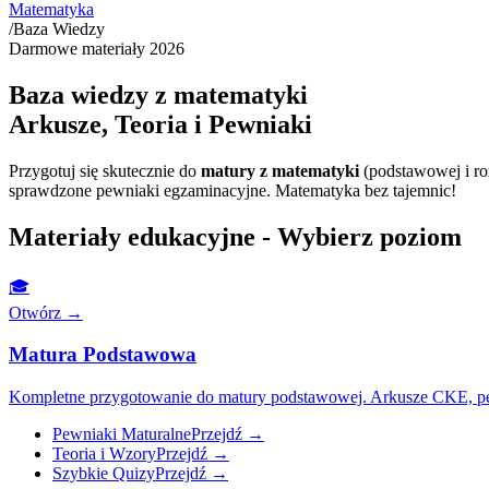
Matematyka
/
Baza Wiedzy
Darmowe materiały
2026
Baza wiedzy z matematyki
Arkusze, Teoria i Pewniaki
Przygotuj się skutecznie do
matury z matematyki
(podstawowej i ro
sprawdzone pewniaki egzaminacyjne. Matematyka bez tajemnic!
Materiały edukacyjne - Wybierz poziom
🎓
Otwórz
→
Matura Podstawowa
Kompletne przygotowanie do matury podstawowej. Arkusze CKE, pewn
Pewniaki Maturalne
Przejdź
→
Teoria i Wzory
Przejdź
→
Szybkie Quizy
Przejdź
→