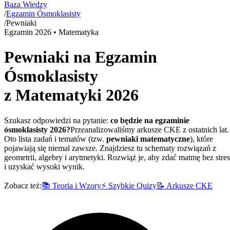
Baza Wiedzy
/
Egzamin Ósmoklasisty
/
Pewniaki
Egzamin
2026
• Matematyka
Pewniaki na Egzamin
Ósmoklasisty
z Matematyki
2026
Szukasz odpowiedzi na pytanie:
co będzie na egzaminie
ósmoklasisty
2026
?
Przeanalizowaliśmy arkusze CKE z ostatnich lat.
Oto lista zadań i tematów (tzw.
pewniaki matematyczne
), które
pojawiają się niemal zawsze. Znajdziesz tu schematy rozwiązań z
geometrii, algebry i arytmetyki. Rozwiąż je, aby zdać matmę bez stre
i uzyskać wysoki wynik.
Zobacz też:
📚 Teoria i Wzory
⚡ Szybkie Quizy
📝 Arkusze CKE