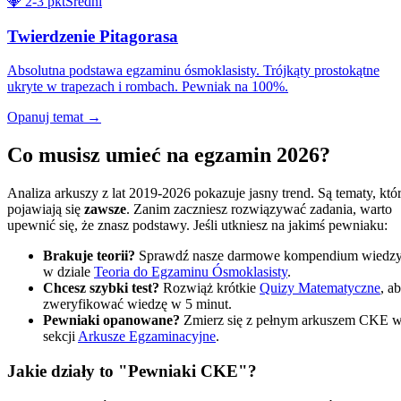
💎
2-3 pkt
Średni
Twierdzenie Pitagorasa
Absolutna podstawa egzaminu ósmoklasisty. Trójkąty prostokątne
ukryte w trapezach i rombach. Pewniak na 100%.
Opanuj temat
→
Co musisz umieć na egzamin
2026
?
Analiza arkuszy z lat 2019-
2026
pokazuje jasny trend. Są tematy, któ
pojawiają się
zawsze
. Zanim zaczniesz rozwiązywać zadania, warto
upewnić się, że znasz podstawy. Jeśli utkniesz na jakimś pewniaku:
Brakuje teorii?
Sprawdź nasze darmowe kompendium wiedz
w dziale
Teoria do Egzaminu Ósmoklasisty
.
Chcesz szybki test?
Rozwiąż krótkie
Quizy Matematyczne
, a
zweryfikować wiedzę w 5 minut.
Pewniaki opanowane?
Zmierz się z pełnym arkuszem CKE 
sekcji
Arkusze Egzaminacyjne
.
Jakie działy to "Pewniaki CKE"?