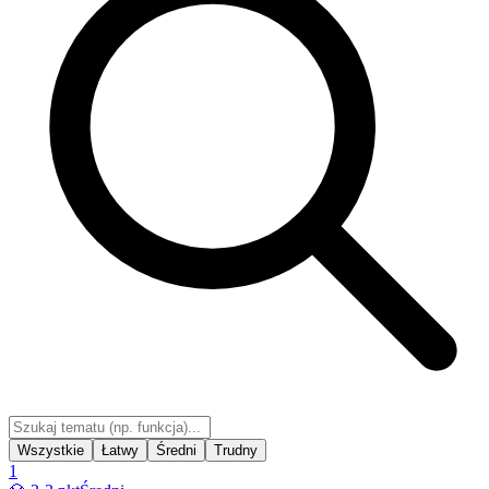
Wszystkie
Łatwy
Średni
Trudny
1