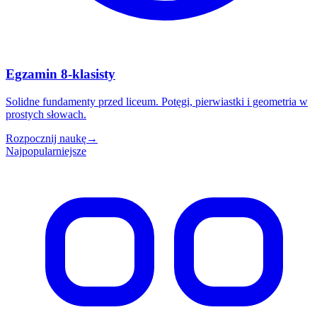
Egzamin 8-klasisty
Solidne fundamenty przed liceum. Potęgi, pierwiastki i geometria w
prostych słowach.
Rozpocznij naukę
→
Najpopularniejsze