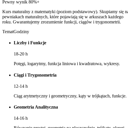
Pewny wynik 80%+
Kurs maturalny z matematyki (poziom podstawowy). Skupiamy się n
pewniakach maturalnych, które pojawiają się w arkuszach każdego
roku. Gwarantujemy zrozumienie funkcji, ciągów i trygonometrii.
Temat
Godziny
Liczby i Funkcje
18-20
h
Potęgi, logarytmy, funkcja liniowa i kwadratowa, wykresy.
Ciągi i Trygonometria
12-14
h
Ciąg arytmetyczny i geometryczny, kąty w trójkątach, funkcje.
Geometria Analityczna
14-16
h
Równanie prostej, geometria na płaszczyźnie, trójkąty, okręgi.