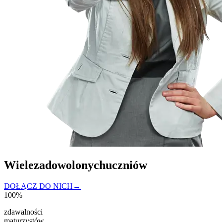
Wiele
zadowolonych
uczniów
DOŁĄCZ DO NICH
→
100%
zdawalności
maturzystów