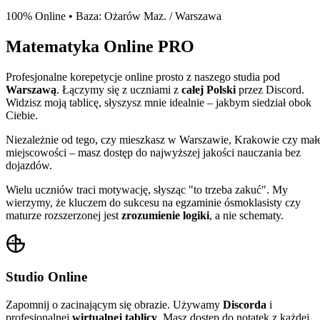
100% Online • Baza: Ożarów Maz. / Warszawa
Matematyka Online
PRO
Profesjonalne korepetycje online prosto z naszego studia pod
Warszawą
. Łączymy się z uczniami z
całej Polski
przez Discord.
Widzisz moją tablicę, słyszysz mnie idealnie – jakbym siedział obok
Ciebie.
Niezależnie od tego, czy mieszkasz w Warszawie, Krakowie czy mał
miejscowości – masz dostęp do
najwyższej jakości nauczania
bez
dojazdów.
Wielu uczniów traci motywację, słysząc "to trzeba zakuć". My
wierzymy, że kluczem do sukcesu na egzaminie ósmoklasisty czy
maturze rozszerzonej jest
zrozumienie logiki
, a nie schematy.
Studio Online
Zapomnij o zacinającym się obrazie. Używamy
Discorda
i
profesjonalnej
wirtualnej tablicy
. Masz dostęp do notatek z każdej