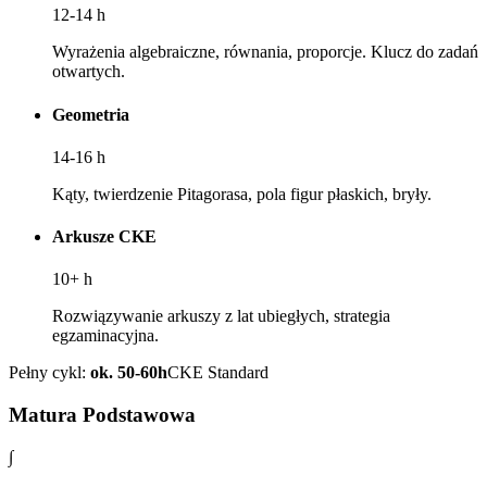
12-14
h
Wyrażenia algebraiczne, równania, proporcje. Klucz do zadań
otwartych.
Geometria
14-16
h
Kąty, twierdzenie Pitagorasa, pola figur płaskich, bryły.
Arkusze CKE
10+
h
Rozwiązywanie arkuszy z lat ubiegłych, strategia
egzaminacyjna.
Pełny cykl:
ok. 50-60h
CKE Standard
Matura Podstawowa
∫