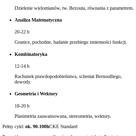
Dzielenie wielomianów, tw. Bezouta, równania z parametrem.
Analiza Matematyczna
20-22
h
Granice, pochodne, badanie przebiegu zmienności funkcji.
Kombinatoryka
12-14
h
Rachunek prawdopodobieństwa, schemat Bernoulliego,
dowody.
Geometria i Wektory
18-20
h
Planimetria zaawansowana, stereometria, wektory.
Pełny cykl:
ok. 90-100h
CKE Standard