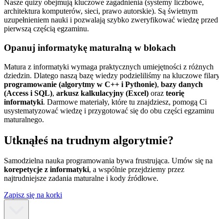
Nasze quizy obejmują kluczowe zagadnienia (systemy liczbowe,
architektura komputerów, sieci, prawo autorskie). Są świetnym
uzupełnieniem nauki i pozwalają szybko zweryfikować wiedzę przed
pierwszą częścią egzaminu.
Opanuj informatykę maturalną w blokach
Matura z informatyki wymaga praktycznych umiejętności z różnych
dziedzin. Dlatego naszą bazę wiedzy podzieliliśmy na kluczowe filary
programowanie (algorytmy w C++ i Pythonie)
,
bazy danych
(Access i SQL)
,
arkusz kalkulacyjny (Excel)
oraz
teorię
informatyki
. Darmowe materiały, które tu znajdziesz, pomogą Ci
usystematyzować wiedzę i przygotować się do obu części egzaminu
maturalnego.
Utknąłeś na trudnym algorytmie?
Samodzielna nauka programowania bywa frustrująca. Umów się na
korepetycje z informatyki
, a wspólnie przejdziemy przez
najtrudniejsze zadania maturalne i kody źródłowe.
Zapisz się na korki