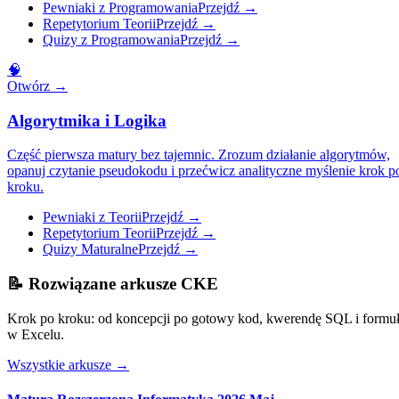
Pewniaki z Programowania
Przejdź
→
Repetytorium Teorii
Przejdź
→
Quizy z Programowania
Przejdź
→
🧠
Otwórz
→
Algorytmika i Logika
Część pierwsza matury bez tajemnic. Zrozum działanie algorytmów,
opanuj czytanie pseudokodu i przećwicz analityczne myślenie krok p
kroku.
Pewniaki z Teorii
Przejdź
→
Repetytorium Teorii
Przejdź
→
Quizy Maturalne
Przejdź
→
📝
Rozwiązane arkusze CKE
Krok po kroku: od koncepcji po gotowy kod, kwerendę SQL i formu
w Excelu.
Wszystkie arkusze
→