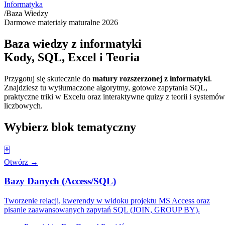
Informatyka
/
Baza Wiedzy
Darmowe materiały maturalne
2026
Baza wiedzy z informatyki
Kody, SQL, Excel i Teoria
Przygotuj się skutecznie do
matury rozszerzonej z informatyki
.
Znajdziesz tu wytłumaczone algorytmy, gotowe zapytania SQL,
praktyczne triki w Excelu oraz interaktywne quizy z teorii i systemów
liczbowych.
Wybierz blok tematyczny
🗄️
Otwórz
→
Bazy Danych (Access/SQL)
Tworzenie relacji, kwerendy w widoku projektu MS Access oraz
pisanie zaawansowanych zapytań SQL (JOIN, GROUP BY).