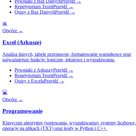
Pewniaki z Baz Danych
Przejdź
→
Repetytorium Teorii
Przejdź
→
Quizy z Baz Danych
Przejdź
→
📊
Otwórz
→
Excel (Arkusze)
Analiza danych, tabele przestawne, formatowanie warunkowe oraz
najważniejsze funkcje: logiczne, tekstowe i wyszukiwania.
Pewniaki z Arkuszy
Przejdź
→
Repetytorium Teorii
Przejdź
→
Quizy z Excela
Przejdź
→
💻
Otwórz
→
Programowanie
Klasyczne algorytmy (sortowania, wyszukiwania), systemy liczbowe,
operacje na plikach (TXT) oraz kody w Python i C++.