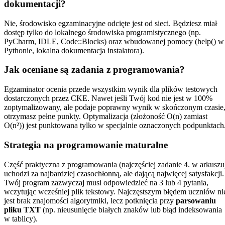
dokumentacji?
Nie, środowisko egzaminacyjne odcięte jest od sieci. Będziesz miał
dostęp tylko do lokalnego środowiska programistycznego (np.
PyCharm, IDLE, Code::Blocks) oraz wbudowanej pomocy (help() w
Pythonie, lokalna dokumentacja instalatora).
Jak oceniane są zadania z programowania?
Egzaminator ocenia przede wszystkim wynik dla plików testowych
dostarczonych przez CKE. Nawet jeśli Twój kod nie jest w 100%
zoptymalizowany, ale podaje poprawny wynik w skończonym czasie
otrzymasz pełne punkty. Optymalizacja (złożoność O(n) zamiast
O(n²)) jest punktowana tylko w specjalnie oznaczonych podpunktach
Strategia na programowanie maturalne
Część praktyczna z programowania (najczęściej zadanie 4. w arkuszu
uchodzi za najbardziej czasochłonną, ale dającą najwięcej satysfakcji.
Twój program zazwyczaj musi odpowiedzieć na 3 lub 4 pytania,
wczytując wcześniej plik tekstowy. Najczęstszym błędem uczniów ni
jest brak znajomości algorytmiki, lecz potknięcia przy
parsowaniu
pliku TXT
(np. nieusunięcie białych znaków lub błąd indeksowania
w tablicy).