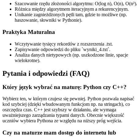
Szacowanie rzędu złożoności algorytmu: O(log n), O(n), O(n²)
Różnica między algorytmem iteracyjnym a rekurencyjnym.
Unikanie zagnieżdżonych pętli tam, gdzie to możliwe (np.
haszowanie, słowniki w Pythonie).
Praktyka Maturalna
Wczytywanie tysięcy rekordów z rozszerzenia .txt.
Zapisywanie odpowiedzi do pliku `wyniki_4.txt`.
Analiza danych nietypowych (np. uszkodzone linie, spacje
wielokrotne).
Pytania i odpowiedzi (FAQ)
Który język wybrać na maturę: Python czy C++?
Wybierz ten, w którym czujesz się pewniej. Python pozwala napisać
kod szybciej (dzięki wbudowanym funkcjom np. na stringach), co
oszczędza czas. C++ jest szybszy w działaniu, ale wymaga
uważniejszego zarządzania typami danych. Obecnie większość
uczniów wybiera Pythona ze względu na niższy próg wejścia.
Czy na maturze mam dostęp do internetu lub