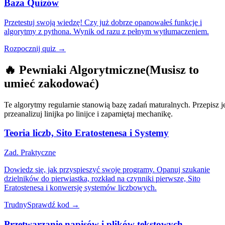
Baza Quizów
Przetestuj swoją wiedzę! Czy już dobrze opanowałeś funkcje i
algorytmy z pythona. Wynik od razu z pełnym wytłumaczeniem.
Rozpocznij quiz
→
🔥
Pewniaki Algorytmiczne
(Musisz to
umieć zakodować)
Te algorytmy regularnie stanowią bazę zadań maturalnych. Przepisz j
przeanalizuj linijka po linijce i zapamiętaj mechanikę.
Teoria liczb, Sito Eratostenesa i Systemy
Zad. Praktyczne
Dowiedz się, jak przyspieszyć swoje programy. Opanuj szukanie
dzielników do pierwiastka, rozkład na czynniki pierwsze, Sito
Eratostenesa i konwersję systemów liczbowych.
Trudny
Sprawdź kod
→
Przetwarzanie napisów i plików tekstowych