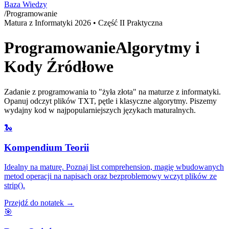
Baza Wiedzy
/
Programowanie
Matura z Informatyki
2026
• Część II Praktyczna
Programowanie
Algorytmy i
Kody Źródłowe
Zadanie z programowania to "żyła złota" na maturze z informatyki.
Opanuj odczyt plików TXT, pętle i klasyczne algorytmy. Piszemy
wydajny kod w najpopularniejszych językach maturalnych.
🐍
Kompendium Teorii
Idealny na maturę. Poznaj list comprehension, magię wbudowanych
metod operacji na napisach oraz bezproblemowy wczyt plików ze
strip().
Przejdź do notatek
→
🎯