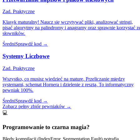
Zad. Praktyczne
Klasyk maturalny! Naucz się wczytywać pliki, analizować stringi,
pisać algorytmy na palindromy i anagramy oraz sprawnie korzystać z
słowników.
Średni
Sprawdź kod
→
Systemy Liczbowe
Zad. Praktyczne
Wszystko, co musisz wiedzieć na maturę. Przeliczanie między
systemami, schemat Hornera i dzielenie z resztą. To informatyczny
pewniak 100%.
Średni
Sprawdź kod
→
Zobacz pełny zbiór pewniaków
→
💻
Programowanie to czarna magia?
Błędy kompilacji (IndexError, Segmentation Fault) potrafią