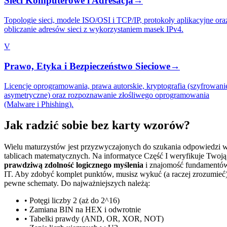
Sieci Komputerowe i Adresacja
→
Topologie sieci, modele ISO/OSI i TCP/IP, protokoły aplikacyjne ora
obliczanie adresów sieci z wykorzystaniem masek IPv4.
V
Prawo, Etyka i Bezpieczeństwo Sieciowe
→
Licencje oprogramowania, prawa autorskie, kryptografia (szyfrowani
asymetryczne) oraz rozpoznawanie złośliwego oprogramowania
(Malware i Phishing).
Jak radzić sobie bez karty wzorów?
Wielu maturzystów jest przyzwyczajonych do szukania odpowiedzi 
tablicach matematycznych. Na informatyce Część I weryfikuje Twoją
prawdziwą zdolność logicznego myślenia
i znajomość fundamentó
IT. Aby zdobyć komplet punktów, musisz wykuć (a raczej zrozumieć
pewne schematy. Do najważniejszych należą:
• Potęgi liczby 2 (aż do 2^16)
• Zamiana BIN na HEX i odwrotnie
• Tabelki prawdy (AND, OR, XOR, NOT)