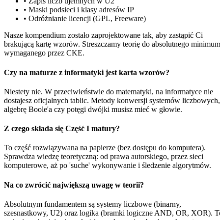
• Zapis liczb ujemnych w U2
• Maski podsieci i klasy adresów IP
• Odróżnianie licencji (GPL, Freeware)
Nasze kompendium zostało zaprojektowane tak, aby zastąpić Ci
brakującą kartę wzorów. Streszczamy teorię do absolutnego minimu
wymaganego przez CKE.
Czy na maturze z informatyki jest karta wzorów?
Niestety nie. W przeciwieństwie do matematyki, na informatyce nie
dostajesz oficjalnych tablic. Metody konwersji systemów liczbowych,
algebrę Boole'a czy potęgi dwójki musisz mieć w głowie.
Z czego składa się Część I matury?
To część rozwiązywana na papierze (bez dostępu do komputera).
Sprawdza wiedzę teoretyczną: od prawa autorskiego, przez sieci
komputerowe, aż po 'suche' wykonywanie i śledzenie algorytmów.
Na co zwrócić największą uwagę w teorii?
Absolutnym fundamentem są systemy liczbowe (binarny,
szesnastkowy, U2) oraz logika (bramki logiczne AND, OR, XOR). T