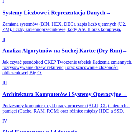
I
Systemy Liczbowe i Reprezentacja Danych
→
Zamiana systemów (BIN, HEX, DEC), zapis liczb ujemnych (U2,
ZM), liczby zmiennoprzecinkowe, kody ASCII oraz kompresja.
II
Analiza Algorytmów na Suchej Kartce (Dry Run)
→
Jak czytać pseudokod CKE? Tworzenie tabelek śledzenia zmiennych
rozrysowywanie drzew rekurencji oraz szacowanie złożoności
obliczeniowej Big O.
III
Architektura Komputerów i Systemy Operacyjne
→
Podzespoły komputera, cykl pracy procesora (ALU, CU), hierarchia
pamięci (Cache, RAM, ROM) oraz różnice między HDD a SSD.
IV