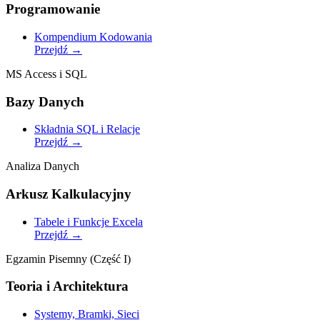
Programowanie
Kompendium Kodowania
Przejdź
→
MS Access i SQL
Bazy Danych
Składnia SQL i Relacje
Przejdź
→
Analiza Danych
Arkusz Kalkulacyjny
Tabele i Funkcje Excela
Przejdź
→
Egzamin Pisemny (Część I)
Teoria i Architektura
Systemy, Bramki, Sieci