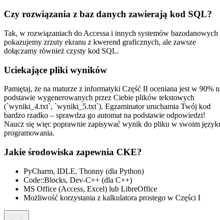
Czy rozwiązania z baz danych zawierają kod SQL?
Tak, w rozwiązaniach do Accessa i innych systemów bazodanowych
pokazujemy zrzuty ekranu z kwerend graficznych, ale zawsze
dołączamy również czysty kod SQL.
Uciekające pliki wyników
Pamiętaj, że na maturze z informatyki Część II oceniana jest w 90% n
podstawie wygenerowanych przez Ciebie plików tekstowych
(`wyniki_4.txt`, `wyniki_5.txt`). Egzaminator uruchamia Twój kod
bardzo rzadko – sprawdza go automat na podstawie odpowiedzi!
Naucz się więc poprawnie zapisywać wynik do pliku w swoim język
programowania.
Jakie środowiska zapewnia CKE?
PyCharm, IDLE, Thonny (dla Python)
Code::Blocks, Dev-C++ (dla C++)
MS Office (Access, Excel) lub LibreOffice
Możliwość korzystania z kalkulatora prostego w Części I