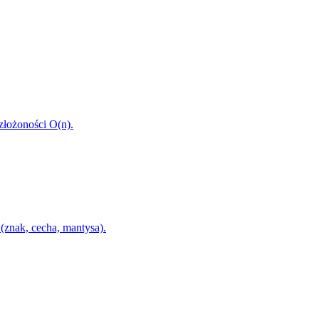
złożoności O(n).
znak, cecha, mantysa).