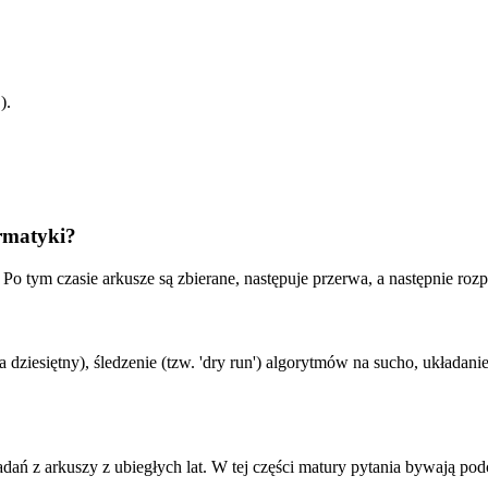
).
ormatyki?
o tym czasie arkusze są zbierane, następuje przerwa, a następnie rozp
ziesiętny), śledzenie (tzw. 'dry run') algorytmów na sucho, układanie
dań z arkuszy z ubiegłych lat. W tej części matury pytania bywają pod