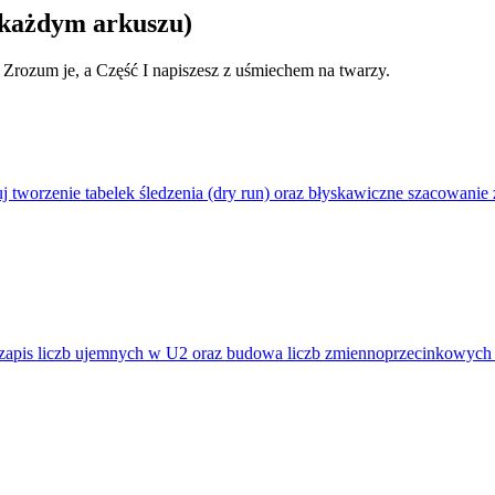
a każdym arkuszu)
 Zrozum je, a Część I napiszesz z uśmiechem na twarzy.
tworzenie tabelek śledzenia (dry run) oraz błyskawiczne szacowanie 
zapis liczb ujemnych w U2 oraz budowa liczb zmiennoprzecinkowych (