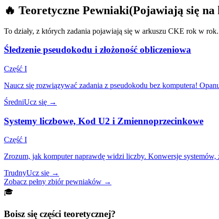
🔥
Teoretyczne Pewniaki
(Pojawiają się n
To działy, z których zadania pojawiają się w arkuszu CKE rok w rok.
Śledzenie pseudokodu i złożoność obliczeniowa
Część I
Naucz się rozwiązywać zadania z pseudokodu bez komputera! Opanuj 
Średni
Ucz się
→
Systemy liczbowe, Kod U2 i Zmiennoprzecinkowe
Część I
Zrozum, jak komputer naprawdę widzi liczby. Konwersje systemów, 
Trudny
Ucz się
→
Zobacz pełny zbiór pewniaków
→
🎓
Boisz się części teoretycznej?