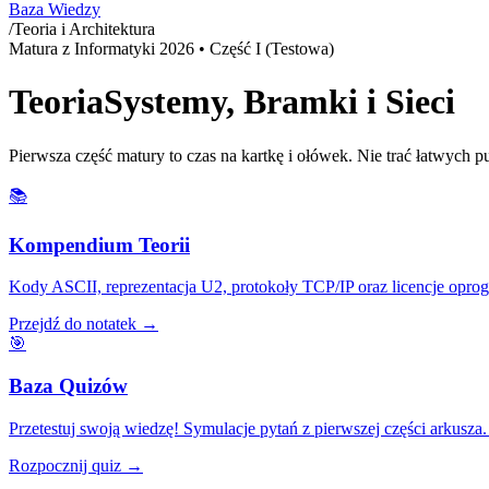
Baza Wiedzy
/
Teoria i Architektura
Matura z Informatyki
2026
• Część I (Testowa)
Teoria
Systemy, Bramki i Sieci
Pierwsza część matury to czas na kartkę i ołówek. Nie trać łatwych
📚
Kompendium Teorii
Kody ASCII, reprezentacja U2, protokoły TCP/IP oraz licencje op
Przejdź do notatek
→
🎯
Baza Quizów
Przetestuj swoją wiedzę! Symulacje pytań z pierwszej części arkusz
Rozpocznij quiz
→