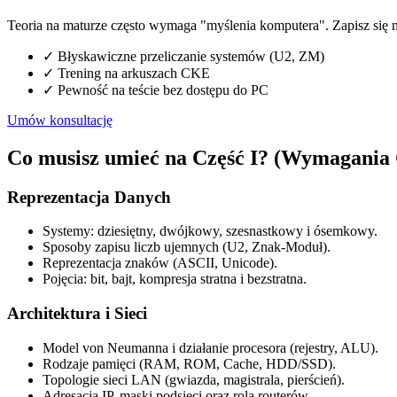
Teoria na maturze często wymaga "myślenia komputera". Zapisz się 
✓
Błyskawiczne przeliczanie systemów (U2, ZM)
✓
Trening na arkuszach CKE
✓
Pewność na teście bez dostępu do PC
Umów konsultację
Co musisz umieć na Część I? (Wymagani
Reprezentacja Danych
Systemy: dziesiętny, dwójkowy, szesnastkowy i ósemkowy.
Sposoby zapisu liczb ujemnych (U2, Znak-Moduł).
Reprezentacja znaków (ASCII, Unicode).
Pojęcia: bit, bajt, kompresja stratna i bezstratna.
Architektura i Sieci
Model von Neumanna i działanie procesora (rejestry, ALU).
Rodzaje pamięci (RAM, ROM, Cache, HDD/SSD).
Topologie sieci LAN (gwiazda, magistrala, pierścień).
Adresacja IP, maski podsieci oraz rola routerów.