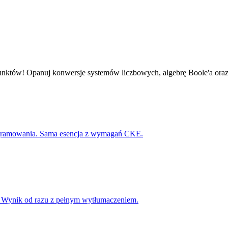
 punktów! Opanuj konwersje systemów liczbowych, algebrę Boole'a ora
rogramowania. Sama esencja z wymagań CKE.
a. Wynik od razu z pełnym wytłumaczeniem.