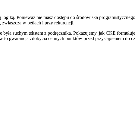
stą logiką. Ponieważ nie masz dostępu do środowiska programistyczneg
zwłaszcza w pętlach i przy rekurencji.
nie była suchym tekstem z podręcznika. Pokazujemy, jak CKE formułuje
ałów to gwarancja zdobycia cennych punktów przed przystąpieniem do 