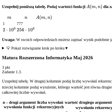
A(m,
(
,
)
Uzupełnij poniższą tabelę. Podaj wartości funkcji
A
m
n
dla 
n)
m
n
A(m,
(
,
)
m
n
A
m
n
n)
1
777
6
6
2
2
⋅
1
0
256
256
⋅
1
0
\cdot
\cdot
Uwaga:
W swoich odpowiedziach możesz zapisać wynik podobnie ja
10^6
10^6
💡 Pokaż rozwiązanie krok po kroku
▼
Matura Rozszerzona Informatyka Maj 2026
3
pkt
Zadanie
1.3
.
Uzupełnij tabelę. W drugiej kolumnie podaj liczbę wywołań rekuren
trzeciej kolumnie podaj wyrażenie, którego wartość jest równa drug
całkowitej liczbie wywołań.
n – drugi argument
liczba wywołań
wartość drugiego argumen
wywołania funkcji
rekurencyjnych
wywołaniu rekurenc