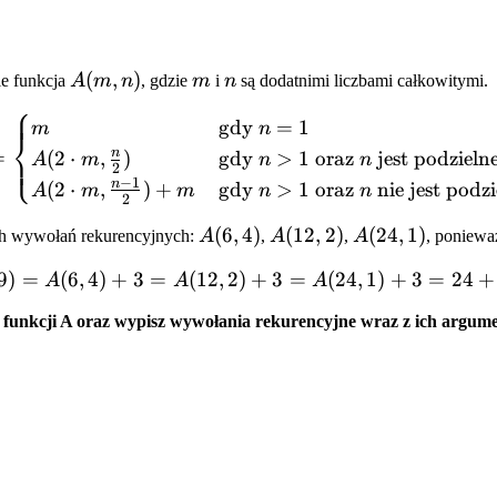
A(m,
(
,
)
m
n
ie funkcja
A
m
n
, gdzie
m
i
n
są dodatnimi liczbami całkowitymi.
n)
⎧
A(m, n) = \begin{cases} m
gdy
=
1
m
n
⎨
=
n
(
2
⋅
,
)
gdy
>
1
oraz
jest podzielne
⎩
A
m
n
n
2
−
1
n
(
2
⋅
,
)
+
gdy
>
1
oraz
nie jest podzi
A
m
m
n
n
2
A(6,
(
6
,
4
)
A(12,
(
12
,
2
)
A(24,
(
24
,
1
)
ech wywołań rekurencyjnych:
A
,
A
,
A
, poniewa
4)
2)
1)
9
)
=
(
6
,
4
)
+
3
=
(
12
,
2
)
+
A(3, 9) = A(6, 4) + 3 = A
3
=
(
24
,
1
)
+
3
=
24
+
A
A
A
 funkcji A oraz wypisz wywołania rekurencyjne wraz z ich argume