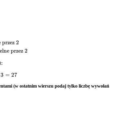
 & \text{gdy } n = 1 \\ A(2 \cdot m, \frac{n}{2}) & \
 przez 2
elne przez 2
ż:
(12, 2) + 3 = A(24, 1) + 3 = 24 + 3 = 27
3
=
27
ntami (w ostatnim wierszu podaj tylko liczbę wywołań