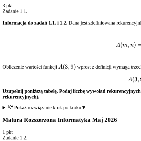
3
pkt
Zadanie
1.1
.
Informacja do zadań 1.1. i 1.2.
Dana jest zdefiniowana rekurencyjn
(
,
)
A
m
n
A(3,
(
3
,
9
)
Obliczenie wartości funkcji
A
wprost z definicji wymaga trz
9)
(
3
,
A
Uzupełnij poniższą tabelę. Podaj liczbę wywołań rekurencyjnych
rekurencyjnych).
💡 Pokaż rozwiązanie krok po kroku
▼
Matura Rozszerzona Informatyka Maj 2026
1
pkt
Zadanie
1.2
.