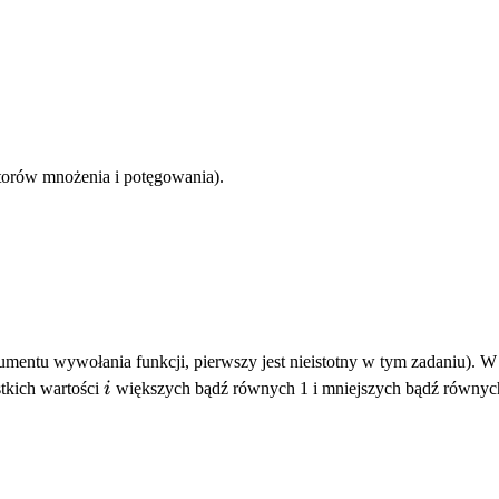
orów mnożenia i potęgowania).
umentu wywołania funkcji, pierwszy jest nieistotny w tym zadaniu). W
i
tkich wartości
i
większych bądź równych 1 i mniejszych bądź równyc