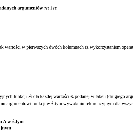
m
n
zadanych argumentów
m
i
n
:
k wartości w pierwszych dwóch kolumnach (z wykorzystaniem operat
A
n
cyjnych funkcji
A
dla każdej wartości
n
podanej w tabeli (drugiego arg
i
iemu argumentowi funkcji w
i
-tym wywołaniu rekurencyjnym dla wszys
i
tu A w
i
-tym
yjnym