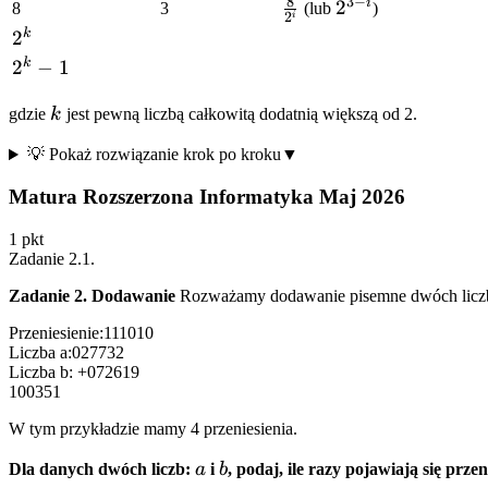
8
3
−
i
\frac{8}
2^{3-
2
8
3
(lub
)
2
i
{2^i}
i}
k
2^k
2
k
2^k
2
−
1
- 1
k
gdzie
k
jest pewną liczbą całkowitą dodatnią większą od 2.
💡 Pokaż rozwiązanie krok po kroku
▼
Matura Rozszerzona Informatyka Maj 2026
1
pkt
Zadanie
2.1
.
Zadanie 2. Dodawanie
Rozważamy dodawanie pisemne dwóch liczb z
Przeniesienie:
1
1
1
0
1
0
Liczba a:
0
2
7
7
3
2
Liczba b:
+
0
7
2
6
1
9
1
0
0
3
5
1
W tym przykładzie mamy 4 przeniesienia.
a
b
Dla danych dwóch liczb:
a
i
b
, podaj, ile razy pojawiają się prz