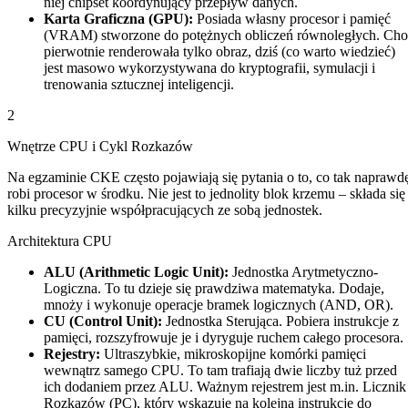
niej chipset koordynujący przepływ danych.
Karta Graficzna (GPU):
Posiada własny procesor i pamięć
(VRAM) stworzone do potężnych obliczeń równoległych. Cho
pierwotnie renderowała tylko obraz, dziś (co warto wiedzieć)
jest masowo wykorzystywana do kryptografii, symulacji i
trenowania sztucznej inteligencji.
2
Wnętrze CPU i Cykl Rozkazów
Na egzaminie CKE często pojawiają się pytania o to, co tak naprawd
robi procesor w środku. Nie jest to jednolity blok krzemu – składa się
kilku precyzyjnie współpracujących ze sobą jednostek.
Architektura CPU
ALU (Arithmetic Logic Unit):
Jednostka Arytmetyczno-
Logiczna. To tu dzieje się prawdziwa matematyka. Dodaje,
mnoży i wykonuje operacje bramek logicznych (AND, OR).
CU (Control Unit):
Jednostka Sterująca. Pobiera instrukcje z
pamięci, rozszyfrowuje je i dyryguje ruchem całego procesora.
Rejestry:
Ultraszybkie, mikroskopijne komórki pamięci
wewnątrz samego CPU. To tam trafiają dwie liczby tuż przed
ich dodaniem przez ALU. Ważnym rejestrem jest m.in. Licznik
Rozkazów (PC), który wskazuje na kolejną instrukcję do