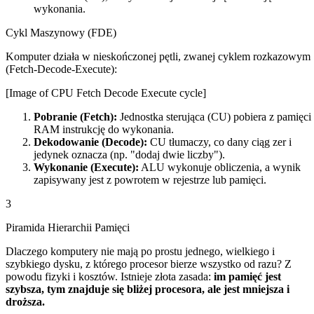
wykonania.
Cykl Maszynowy (FDE)
Komputer działa w nieskończonej pętli, zwanej cyklem rozkazowym
(Fetch-Decode-Execute):
[Image of CPU Fetch Decode Execute cycle]
Pobranie (Fetch):
Jednostka sterująca (CU) pobiera z pamięci
RAM instrukcję do wykonania.
Dekodowanie (Decode):
CU tłumaczy, co dany ciąg zer i
jedynek oznacza (np. "dodaj dwie liczby").
Wykonanie (Execute):
ALU wykonuje obliczenia, a wynik
zapisywany jest z powrotem w rejestrze lub pamięci.
3
Piramida Hierarchii Pamięci
Dlaczego komputery nie mają po prostu jednego, wielkiego i
szybkiego dysku, z którego procesor bierze wszystko od razu? Z
powodu fizyki i kosztów. Istnieje złota zasada:
im pamięć jest
szybsza, tym znajduje się bliżej procesora, ale jest mniejsza i
droższa.