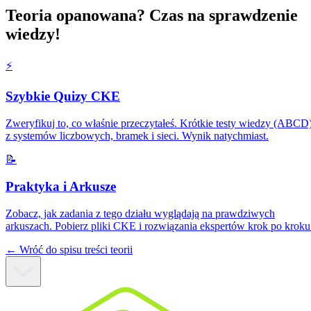
Teoria opanowana? Czas na sprawdzenie
wiedzy!
⚡️
Szybkie Quizy CKE
Zweryfikuj to, co właśnie przeczytałeś. Krótkie testy wiedzy (ABCD
z systemów liczbowych, bramek i sieci. Wynik natychmiast.
📝
Praktyka i Arkusze
Zobacz, jak zadania z tego działu wyglądają na prawdziwych
arkuszach. Pobierz pliki CKE i rozwiązania ekspertów krok po kroku
← Wróć do spisu treści teorii