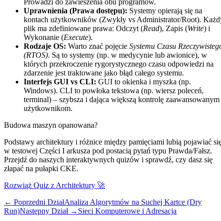
Prowadzi do zawieszenia obu programów.
Uprawnienia (Prawa dostępu):
Systemy opierają się na
kontach użytkowników (Zwykły vs Administrator/Root). Każd
plik ma zdefiniowane prawa: Odczyt (
Read
), Zapis (
Write
) i
Wykonanie (
Execute
).
Rodzaje OS:
Warto znać pojęcie
Systemu Czasu Rzeczywisteg
(RTOS)
. Są to systemy (np. w medycynie lub awionice), w
których przekroczenie rygorystycznego czasu odpowiedzi na
zdarzenie jest traktowane jako błąd całego systemu.
Interfejs GUI vs CLI:
GUI to okienka i myszka (np.
Windows). CLI to powłoka tekstowa (np. wiersz poleceń,
terminal) – szybsza i dająca większą kontrolę zaawansowanym
użytkownikom.
Budowa maszyn opanowana?
Podstawy architektury i różnice między pamięciami lubią pojawiać si
w testowej Części I arkusza pod postacią pytań typu Prawda/Fałsz.
Przejdź do naszych interaktywnych quizów i sprawdź, czy dasz się
złapać na pułapki CKE.
Rozwiąż Quiz z Architektury 🚀
← Poprzedni Dział
Analiza Algorytmów na Suchej Kartce (Dry
Run)
Następny Dział →
Sieci Komputerowe i Adresacja