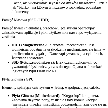
Cache, ale wielokrotnie szybsza od dysków masowych. Działa
jak "biurko", na którym tymczasowo rozkładasz potrzebne
dokumenty.
Pamięć Masowa (SSD / HDD)
Pamięć trwała (nieulotna), przechowująca system operacyjny,
zainstalowane aplikacje i pliki użytkownika nawet po wyłączeniu
zasilania.
HDD (Magnetyczna):
Talerzowa i mechaniczna. Jest
wolniejsza, podatna na uszkodzenia mechaniczne, ale tania w
przeliczeniu na gigabajt. Dane zapisywane są na cylindrach,
ścieżkach i sektorach.
SSD (Półprzewodnikowa):
Brak części ruchomych, co
gwarantuje błyskawiczny czas dostępu. Oparta na bramkach
logicznych typu Flash NAND.
Płyta Główna i GPU
Elementy spinające cały system w jedną, współpracującą całość.
Płyta Główna (Motherboard):
"Kręgosłup" komputera.
Zapewnia fizyczne porty, zasilanie i tory komunikacyjne
(magistrale) między wszystkimi podzespołami. Znajduje się na