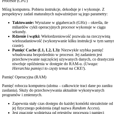
Procesor (CPU)
Mózg komputera. Pobiera instrukcje, dekoduje je i wykonuje. Z
perspektywy zadań maturalnych najważniejsze są jego parametry:
Taktowanie:
Wyrażane w gigahercach (GHz) – określa, ile
miliardów cykli operacyjnych procesor wykonuje w ciągu
sekundy.
Rdzenie i wątki:
Wielordzeniowość pozwala na rzeczywistą
wielozadaniowość (wykonywanie kilku instrukcji w tym samy
czasie).
Pamięć Cache (L1, L2, L3):
Niezwykle szybka pamięć
wbudowana bezpośrednio w procesor. Jej zadaniem jest
przechowywanie najczęściej używanych danych, co drastyczni
niweluje opóźnienia w dostępie do RAM-u. (
Uwaga:
Hierarchia pamięci to częsty temat na CKE!
).
Pamięć Operacyjna (RAM)
Pamięć robocza komputera (ulotna – całkowicie traci dane po zaniku
zasilania). Służy do przechowywania aktualnie wykonywanych
programów i zmiennych.
Zapewnia stały czas dostępu do każdej komórki niezależnie od
jej fizycznego położenia (stąd nazwa
Random Access
).
Jest znacznie wolniejsza od rejestrów procesora i pamięci