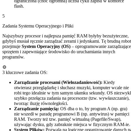
ograniczona (choć ogromna) liczba cykli zapisu w komórce
flash.
5
Zadania Systemu Operacyjnego i Pliki
Najszybszy procesor i najlepsza pamięć RAM byłyby bezużyteczne,
gdybyś musiał ręcznie zarządzać zerami i jedynkami. Tę brudną robo
przejmuje
System Operacyjny (OS)
– oprogramowanie zarządzające
sprzętem i zapewniające środowisko do uruchamiania innych
programów.
⚙️
3 kluczowe zadania OS:
Zarządzanie procesami (Wielozadaniowość):
Kiedy
otwierasz przeglądarkę i słuchasz muzyki, komputer wcale nie
robi tego idealnie w tym samym ułamku sekundy. OS niezwyk
szybko przełącza zadania na procesorze (tzw. wywłaszczanie),
tworząc iluzję równoległości.
Zarządzanie pamięcią:
OS dba o to, by program A (np. gra)
nie wszedł w paradę programowi B (np. antywirus) w pamięci
RAM. Tworzy też tzw. pamięć wirtualną (Pagefile/Swap),
używając dysku, gdy zabraknie miejsca w fizycznym RAM-ie.
System Plików:
Pozwala na logiczne organizowanie danych n