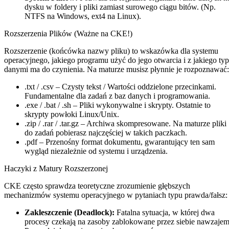
dysku w foldery i pliki zamiast surowego ciągu bitów. (Np.
NTFS na Windows, ext4 na Linux).
Rozszerzenia Plików (Ważne na CKE!)
Rozszerzenie (końcówka nazwy pliku) to wskazówka dla systemu
operacyjnego, jakiego programu użyć do jego otwarcia i z jakiego ty
danymi ma do czynienia. Na maturze musisz płynnie je rozpoznawać:
.txt / .csv
– Czysty tekst / Wartości oddzielone przecinkami.
Fundamentalne dla zadań z baz danych i programowania.
.exe / .bat / .sh
– Pliki wykonywalne i skrypty. Ostatnie to
skrypty powłoki Linux/Unix.
.zip / .rar / .tar.gz
– Archiwa skompresowane. Na maturze pliki
do zadań pobierasz najczęściej w takich paczkach.
.pdf
– Przenośny format dokumentu, gwarantujący ten sam
wygląd niezależnie od systemu i urządzenia.
Haczyki z Matury Rozszerzonej
CKE często sprawdza teoretyczne zrozumienie głębszych
mechanizmów systemu operacyjnego w pytaniach typu prawda/fałsz:
Zakleszczenie (Deadlock):
Fatalna sytuacja, w której dwa
procesy czekają na zasoby zablokowane przez siebie nawzajem