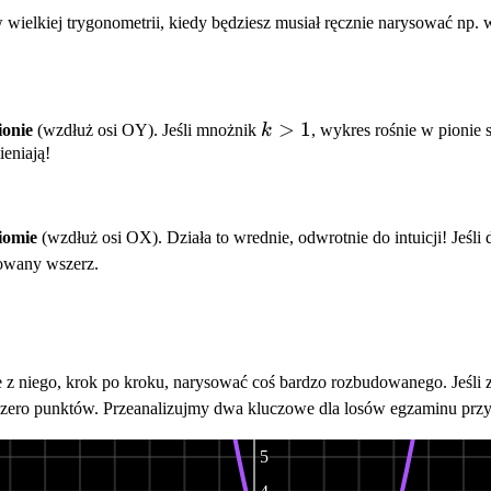
 wielkiej trygonometrii, kiedy będziesz musiał ręcznie narysować np.
k
>
1
ionie
(wzdłuż osi OY). Jeśli mnożnik
k
, wykres rośnie w pionie s
>
ieniają!
1
iomie
(wzdłuż osi OX). Działa to wrednie, odwrotnie do intuicji! Jeśli
zowany wszerz.
 z niego, krok po kroku, narysować coś bardzo rozbudowanego. Jeśli z
7
z zero punktów. Przeanalizujmy dwa kluczowe dla losów egzaminu prz
6
5