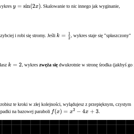
y =
=
sin
(
2
)
 wykres
y
x
. Skalowanie to nic innego jak wyginanie,
\sin(2x)
1
k =
=
zybciej i robi się stromy. Jeśli
k
, wykres staje się "spłaszczony"
2
\frac{1}
{2}
k
=
2
 dasz
k
, wykres
zwęża się
dwukrotnie w stronę środka (jakbyś go 
=
2
robisz te kroki w złej kolejności, wylądujesz z przepięknym, czystym
2
f(x)
(
)
=
−
4
+
3
ypadki na bazowej paraboli
f
x
x
x
.
=
x^2
-