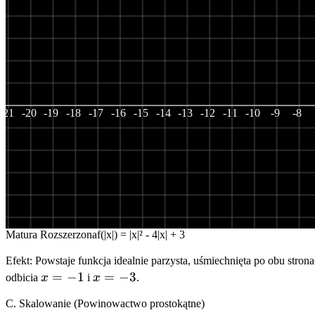
+ 3
-21
-20
-19
-18
-17
-16
-15
-14
-13
-12
-11
-10
-9
-8
Matura Rozszerzona
f(|x|) =
|x|²
-
4
|x|
+
3
Efekt: Powstaje funkcja idealnie parzysta, uśmiechnięta po obu str
x=-1
=
−
1
x=-3
=
−
3
odbicia
x
i
x
.
C. Skalowanie (Powinowactwo prostokątne)