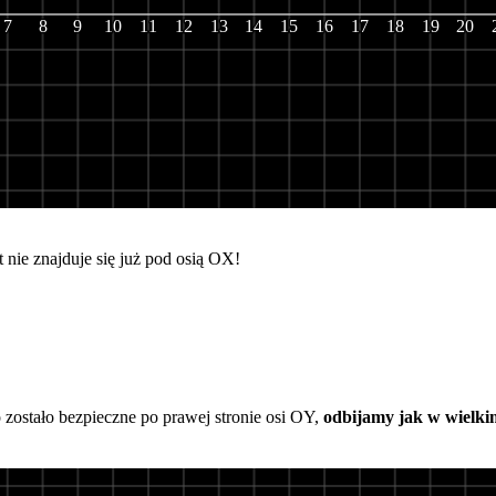
7
8
9
10
11
12
13
14
15
16
17
18
19
20
 nie znajduje się już pod osią OX!
o zostało bezpieczne po prawej stronie osi OY,
odbijamy jak w wielki