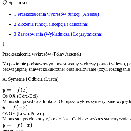
📋
Spis treści
1
Przekształcenia wykresów funkcji (Arsenał)
2
Złożenia funkcji (Incepcja i dziedzina)
3
Zastosowania (Wykładnicza i Logarytmiczna)
1
Przekształcenia wykresów (Pełny Arsenał)
Na poziomie podstawowym przesuwamy wykresy powoli w lewo, prawo, 
bezwzględnej (nawet kilkukrotne) oraz skalowanie (czyli rozciąganie 
A. Symetrie i Odbicia (Lustra)
y =
=
−
(
)
y
f
x
-
Oś OX (Góra-Dół)
Minus stoi przed całą funkcją. Odbijasz wykres symetrycznie względe
f(x)
y
=
(
−
)
y
f
x
=
Oś OY (Lewo-Prawo)
Minus stoi przylepiony tylko do iksa. Odbijasz wykres symetrycznie
f(-
y
=
−
(
−
)
y
f
x
x)