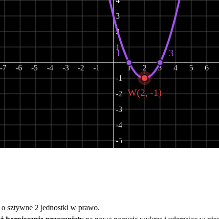
4
3
2
1
1
3
-7
-6
-5
-4
-3
-2
-1
1
2
3
4
5
6
-1
W(2, -1)
-2
-3
-4
-5
-6
-7
-8
o sztywne 2 jednostki w prawo.