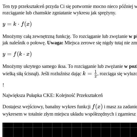
Ten typ przekształceń przyda Ci się potwornie mocno nieco później w
rozciąganie lub chamskie zgniatanie wykresu jak sprężyny.
y = k
=
⋅
(
)
y
k
f
x
\cdot
Mnożymy całą zewnętrzną funkcję. To rozciąganie lub zwężanie
w p
f(x)
jak naleśnik o połowę.
Uwaga:
Miejsca zerowe się nigdy tutaj nie zm
y =
=
(
⋅
)
y
f
k
x
f(k
Mnożymy ukrytego samego iksa. To rozciąganie lub zwężanie
w poz
\cdot
1
k =
=
wielką siłą ścisnął). Jeśli rozluźnisz dając
k
, rozciąga się wylu
x)
2
\frac{1}
!
{2}
Największa Pułapka CKE: Kolejność Przekształceń
f(x)
(
)
Dostajesz wejściowy, banalny wykres funkcji
f
x
i masz za zadanie
wykresem w totalnie złym miejscu układu współrzędnych i zgarnies