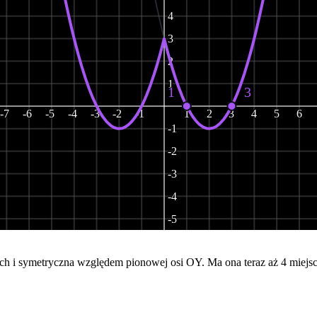
4
3
2
1
1
3
-7
-6
-5
-4
-3
-2
-1
1
2
3
4
5
6
-1
-2
-3
-4
-5
-6
onach i symetryczna względem pionowej osi OY. Ma ona teraz aż 4 miej
-7
-8