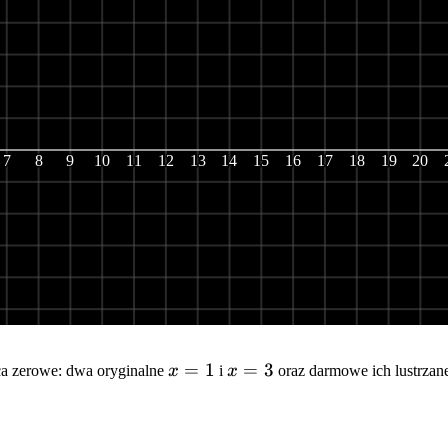
7
8
9
10
11
12
13
14
15
16
17
18
19
20
x=1
=
1
x=3
=
3
sca zerowe: dwa oryginalne
x
i
x
oraz darmowe ich lustrzan