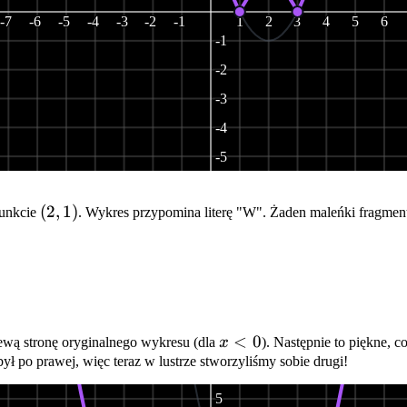
-7
-6
-5
-4
-3
-2
-1
1
2
3
4
5
6
-1
-2
-3
-4
-5
-6
(2,
(
2
,
1
)
unkcie
. Wykres przypomina literę "W". Żaden maleńki fragment
-7
1)
-8
x
<
0
7
wą stronę oryginalnego wykresu (dla
x
). Następnie to piękne, c
<
ył po prawej, więc teraz w lustrze stworzyliśmy sobie drugi!
6
0
5