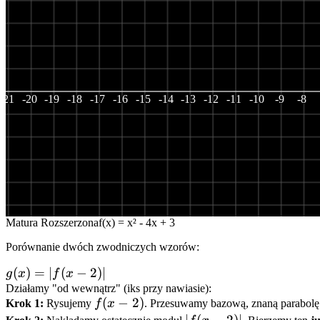
-21
-20
-19
-18
-17
-16
-15
-14
-13
-12
-11
-10
-9
-8
Matura Rozszerzona
f(x) =
x²
-
4
x
+
3
Porównanie dwóch zwodniczych wzorów:
g(x)
(
)
=
∣
(
−
2
)
∣
g
x
f
x
=
Działamy "od wewnątrz" (iks przy nawiasie):
f(x
(
−
2
)
Krok 1:
Rysujemy
f
x
. Przesuwamy bazową, znaną parabolę 
|f(x
-
|f(x
∣
(
−
2
)
∣