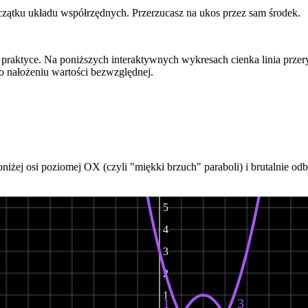
ątku układu współrzędnych. Przerzucasz na ukos przez sam środek.
w praktyce. Na poniższych interaktywnych wykresach
cienka linia prze
o nałożeniu wartości bezwzględnej.
7
niżej osi poziomej OX (czyli "miękki brzuch" paraboli) i brutalnie od
6
5
4
3
2
1
1
3