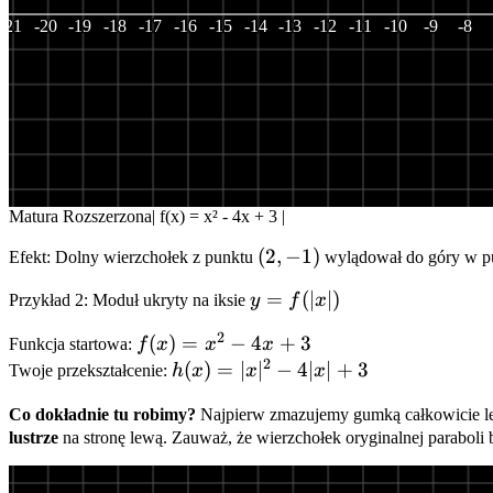
-21
-20
-19
-18
-17
-16
-15
-14
-13
-12
-11
-10
-9
-8
Matura Rozszerzona
|
f(x) =
x²
-
4
x
+
3
|
(2,
(
2
,
−
1
)
Efekt: Dolny wierzchołek z punktu
wylądował do góry w p
-1)
y =
=
(
∣
∣
)
Przykład 2: Moduł ukryty na iksie
y
f
x
f(|x|)
2
f(x)
(
)
=
−
4
+
3
Funkcja startowa:
f
x
x
x
2
=
h(x)
(
)
=
∣
∣
−
4∣
∣
+
3
Twoje przekształcenie:
h
x
x
x
x^2
=
Co dokładnie tu robimy?
Najpierw zmazujemy gumką całkowicie le
-
|x|^2
lustrze
na stronę lewą. Zauważ, że wierzchołek oryginalnej paraboli b
4x
-
+ 3
4|x|