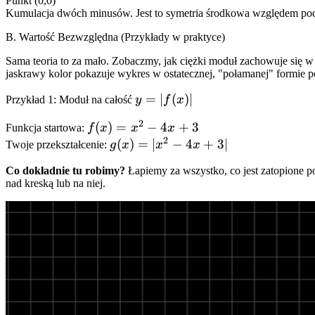
=
Punkt (0,0)
Kumulacja dwóch minusów. Jest to symetria środkowa względem pocz
-
f(-
B. Wartość Bezwzględna (Przykłady w praktyce)
x)
Sama teoria to za mało. Zobaczmy, jak ciężki moduł zachowuje się 
jaskrawy kolor pokazuje wykres w ostatecznej, "połamanej" formie p
y =
=
∣
(
)
∣
Przykład 1: Moduł na całość
y
f
x
|f(x)|
2
f(x)
(
)
=
−
4
+
3
Funkcja startowa:
f
x
x
x
2
=
g(x)
(
)
=
∣
−
4
+
3∣
Twoje przekształcenie:
g
x
x
x
x^2
=
Co dokładnie tu robimy?
Łapiemy za wszystko, co jest zatopione po
-
|x^2
nad kreską lub na niej.
4x
- 4x
+ 3
+ 3|