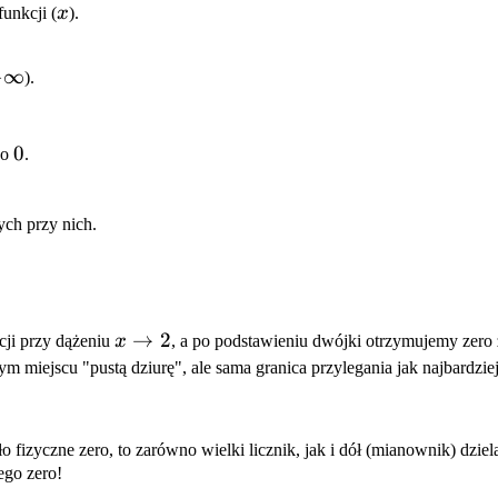
x
 funkcji (
x
).
−
∞
).
infty
0
0
do
.
ych przy nich.
x
→
2
cji przy dążeniu
x
, a po podstawieniu dwójki otrzymujemy zero
\to
m miejscu "pustą dziurę", ale sama granica przylegania jak najbardziej 
2
fizyczne zero, to zarówno wielki licznik, jak i dół (mianownik) dzie
ego zero!