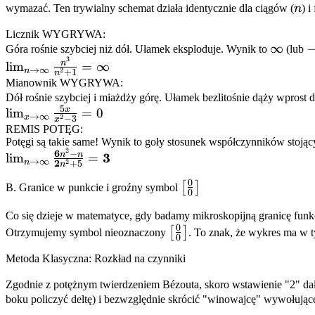
n
wymazać. Ten trywialny schemat działa identycznie dla ciągów (
n
) i
Licznik WYGRYWA:
\infty
∞
-
Góra rośnie szybciej niż dół. Ułamek eksploduje. Wynik to
(lub
3
\lim_{n
\
n
lim
=
∞
→
∞
n
2
+
1
n
\to \infty}
Mianownik WYGRYWA:
\frac{n^3}
Dół rośnie szybciej i miażdży górę. Ułamek bezlitośnie dąży wprost 
5
x
{n^2 + 1}
\lim_{x
lim
=
0
→
∞
x
2
−
3
x
= \infty
\to
REMIS POTĘG:
Potęgi są takie same! Wynik to goły stosunek współczynników stojąc
\infty}
2
6
\lim_{n \to \infty}
−
3
n
n
lim
=
\frac{5x}
→
∞
n
2
2
+
5
n
\frac{\mathbf{6}n^2
{x^2 - 3}
0
\left[\frac{0}
[
]
- n}{\mathbf{2}n^2
B. Granice w punkcie i groźny symbol
= 0
0
{0}\right]
+ 5} = \mathbf{3}
Co się dzieje w matematyce, gdy badamy mikroskopijną granicę funk
0
\left[\frac{0}
[
]
Otrzymujemy symbol nieoznaczony
. To znak, że wykres ma w ty
0
{0}\right]
Metoda Klasyczna: Rozkład na czynniki
Zgodnie z potężnym twierdzeniem Bézouta, skoro wstawienie "2" dało 
boku policzyć deltę) i bezwzględnie skrócić "winowajcę" wywołując