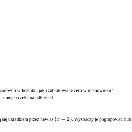
 zarówno w liczniku, jak i zablokowane zero w mianowniku?
istnieje i czeka na odkrycie!
(x-
(
−
2
)
lą się ukradkiem przez nawias
x
. Wystarczy je pogrupować (lub
2)