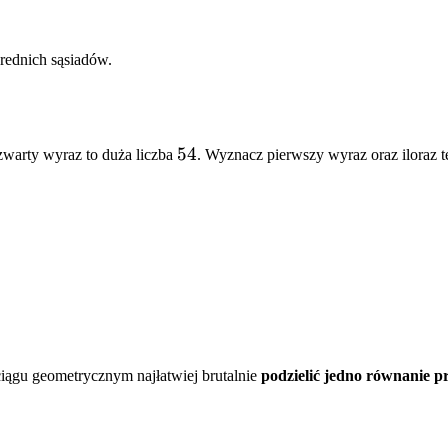
rednich sąsiadów.
54
54
czwarty wyraz to duża liczba
. Wyznacz pierwszy wyraz oraz iloraz t
ciągu geometrycznym najłatwiej brutalnie
podzielić jedno równanie p