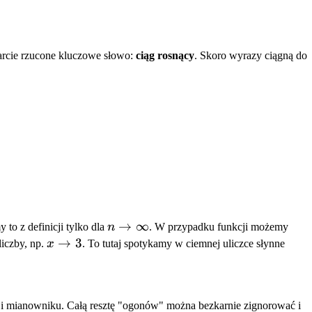
tarcie rzucone kluczowe słowo:
ciąg rosnący
. Skoro wyrazy ciągną do
n \to
→
∞
to z definicji tylko dla
n
. W przypadku funkcji możemy
\infty
x
→
3
 liczby, np.
x
. To tutaj spotykamy w ciemnej uliczce słynne
\to
3
u i mianowniku. Całą resztę "ogonów" można bezkarnie zignorować i