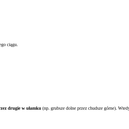
ego ciągu.
rzez drugie w ułamku
(np. grubsze dolne przez chudsze górne). Wted