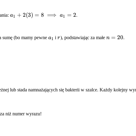
a_1 +
+
2
(
3
)
=
8
⟹
=
2
ania:
a
a
.
1
1
2(3) =
8
\implies
a_1
r
n
=
20
 na sumę (bo mamy pewne
a
i
r
), podstawiając za małe
n
.
1
a_1 = 2
=
20
nej lub stada namnażających się bakterii w szalce. Każdy kolejny wy
sza niż numer wyrazu!