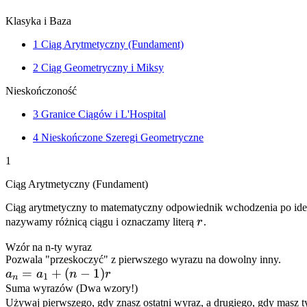
Klasyka i Baza
1
Ciąg Arytmetyczny (Fundament)
2
Ciąg Geometryczny i Miksy
Nieskończoność
3
Granice Ciągów i L'Hospital
4
Nieskończone Szeregi Geometryczne
1
Ciąg Arytmetyczny (Fundament)
Ciąg arytmetyczny to matematyczny odpowiednik wchodzenia po idea
r
nazywamy różnicą ciągu i oznaczamy literą
r
.
Wzór na n-ty wyraz
Pozwala "przeskoczyć" z pierwszego wyrazu na dowolny inny.
a_n
=
+
(
−
1
)
a
a
n
r
1
n
=
Suma wyrazów (Dwa wzory!)
Używaj pierwszego, gdy znasz ostatni wyraz, a drugiego, gdy masz 
a_1