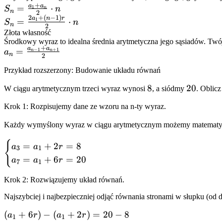
+
a
a
S_n =
=
⋅
1
+
S
n
n
n
2
2
+
(
−
1
)
\frac{a_1
S_n =
a
n
r
(n-
=
⋅
1
S
n
n
2
+ a_n}
\frac{2a_1
1)r
Złota własność
{2} \cdot
Środkowy wyraz to idealna średnia arytmetyczna jego sąsiadów. Twój
+ (n-1)r}
+
a
a
a_n =
=
−
1
+
1
a
n
n
n
{2} \cdot
n
2
\frac{a_{n-
n
Przykład rozszerzony: Budowanie układu równań
1} +
a_{n+1}}
8
8
20
20
W ciągu arytmetycznym trzeci wyraz wynosi
, a siódmy
. Oblic
{2}
Krok 1: Rozpisujemy dane ze wzoru na n-ty wyraz.
Każdy wymyślony wyraz w ciągu arytmetycznym możemy matematyc
{
\begin{cases}
=
+
2
=
8
a
a
r
3
1
a_3 = a_1 +
=
+
6
=
20
a
a
r
7
1
2r = 8 \\ a_7
= a_1 + 6r =
Krok 2: Rozwiązujemy układ równań.
20
Najszybciej i najbezpieczniej odjąć równania stronami w słupku (od 
\end{cases}
(a_1
(
+
6
)
−
(
+
2
)
=
20
−
8
a
r
a
r
1
1