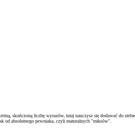
etną, skończoną liczbę wyrazów, tutaj nauczysz się dodawać do siebi
nak od absolutnego pewniaka, czyli maturalnych "miksów".