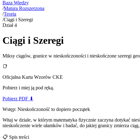
Baza Wiedzy
/
Matura Rozszerzona
/
Teoria
/
Ciągi i Szeregi
Dział
4
Ciągi i Szeregi
Miksy ciągów, granice w nieskończoności i nieskończone szeregi ge
📑
Oficjalna Karta Wzorów CKE
Pobierz i miej ją pod ręką.
Pobierz PDF
⬇
Wstęp: Nieskończoność to dopiero początek
Witaj w dziale, w którym matematyka fizycznie zaczyna dotykać nies
nieskończenie wiele ułamków i badać, do jakiej granicy zmierza cią
📋
Spis treści