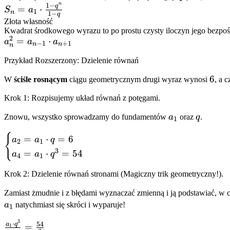
n
1
−
\neq
S_n =
q
=
⋅
\cdot
S
a
1
n
1
−
q
1
a_1
q^{n-
Złota własność
\cdot
Kwadrat środkowego wyrazu to po prostu czysty iloczyn jego bezpoś
1}
2
a_n^2 =
=
⋅
a
a
a
\frac{1
−
1
+
1
n
n
n
a_{n-1}
- q^n}
Przykład Rozszerzony: Dzielenie równań
\cdot
{1 - q}
a_{n+1}
6
6
W
ściśle rosnącym
ciągu geometrycznym drugi wyraz wynosi
, a 
Krok 1: Rozpisujemy układ równań z potęgami.
a_1
q
Znowu, wszystko sprowadzamy do fundamentów
a
oraz
q
.
1
{
\begin{cases}
=
⋅
=
6
a
a
q
2
1
a_2 = a_1
3
=
⋅
=
54
a
a
q
4
1
\cdot q = 6
\\ a_4 = a_1
Krok 2: Dzielenie równań stronami (Magiczny trik geometryczny!).
\cdot q^3 =
Zamiast żmudnie i z błędami wyznaczać zmienną i ją podstawiać, w 
54
a
natychmiast się skróci i wyparuje!
\end{cases}
1
3
\frac{a_1
⋅
54
a
q
=
1