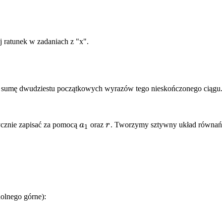
 ratunek w zadaniach z "x".
z sumę dwudziestu początkowych wyrazów tego nieskończonego ciągu
a_1
r
znie zapisać za pomocą
a
oraz
r
. Tworzymy sztywny układ równań
1
dolnego górne):