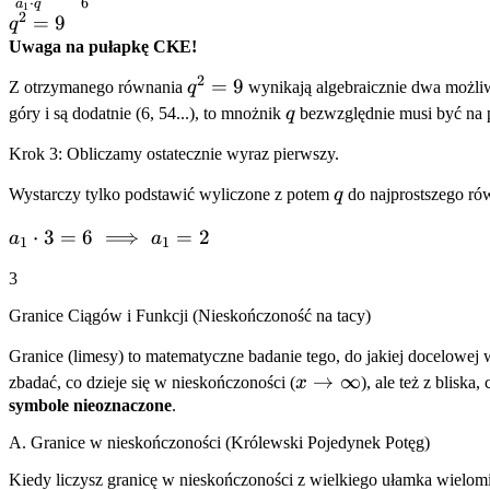
⋅
6
a
q
1
\cdot
2
q^2
=
9
q
q^3}{a_1
= 9
Uwaga na pułapkę CKE!
\cdot q}
2
q^2
=
9
Z otrzymanego równania
q
wynikają algebraicznie dwa możli
=
= 9
q
\frac{54}
góry i są dodatnie (6, 54...), to mnożnik
q
bezwzględnie musi być na p
{6}
Krok 3: Obliczamy ostatecznie wyraz pierwszy.
q
Wystarczy tylko podstawić wyliczone z potem
q
do najprostszego rów
a_1
⋅
3
=
6
⟹
=
2
a
a
1
1
\cdot 3
3
= 6
\implies
Granice Ciągów i Funkcji (Nieskończoność na tacy)
a_1 = 2
Granice (limesy) to matematyczne badanie tego, do jakiej docelowej 
x \to
→
∞
zbadać, co dzieje się w nieskończoności (
x
), ale też z bliska
\infty
symbole nieoznaczone
.
A. Granice w nieskończoności (Królewski Pojedynek Potęg)
Kiedy liczysz granicę w nieskończoności z wielkiego ułamka wielomi