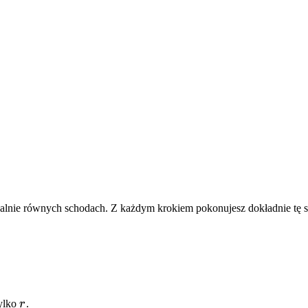
lnie równych schodach. Z każdym krokiem pokonujesz dokładnie tę s
r
tylko
r
.