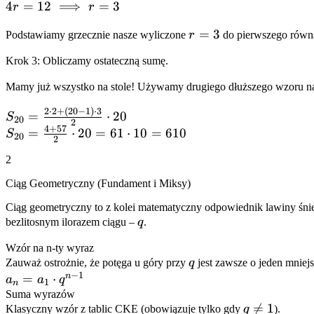
+
4r = 12
4
=
12
⟹
=
3
r
r
6r) -
\implies
r
=
3
Podstawiamy grzecznie nasze wyliczone
r
do pierwszego równ
(a_1
r = 3
=
+
Krok 3: Obliczamy ostateczną sumę.
3
2r)
=
Mamy już wszystko na stole! Używamy drugiego dłuższego wzoru
20 -
2
⋅
2
+
(
20
−
1
)
⋅
3
S_{20}
=
⋅
20
8
S
20
2
=
4
+
57
S_{20}
=
⋅
20
=
61
⋅
10
=
610
S
20
2
\frac{2
=
2
\cdot 2
\frac{4
+ (20-
+ 57}
Ciąg Geometryczny (Fundament i Miksy)
1)
{2}
Ciąg geometryczny to z kolei matematyczny odpowiednik lawiny śnież
\cdot
\cdot
q
bezlitosnym ilorazem ciągu –
q
.
3}{2}
20 =
\cdot
61
Wzór na n-ty wyraz
20
\cdot
q
Zauważ ostrożnie, że potęga u góry przy
q
jest zawsze o jeden mniej
−
1
10 =
n
a_n
=
⋅
a
a
q
1
n
610
=
Suma wyrazów
q

=
1
Klasyczny wzór z tablic CKE (obowiązuje tylko gdy
q
).
a_1