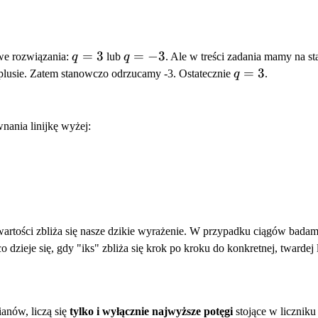
q
=
3
q
=
−
3
we rozwiązania:
q
lub
q
. Ale w treści zadania mamy na s
=
=
q
=
3
lusie. Zatem stanowczo odrzucamy -3. Ostatecznie
q
.
3
-3
=
3
nania linijkę wyżej:
wartości zbliża się nasze dzikie wyrażenie. W przypadku ciągów badamy 
, co dzieje się, gdy "iks" zbliża się krok po kroku do konkretnej, twardej
anów, liczą się
tylko i wyłącznie najwyższe potęgi
stojące w licznik