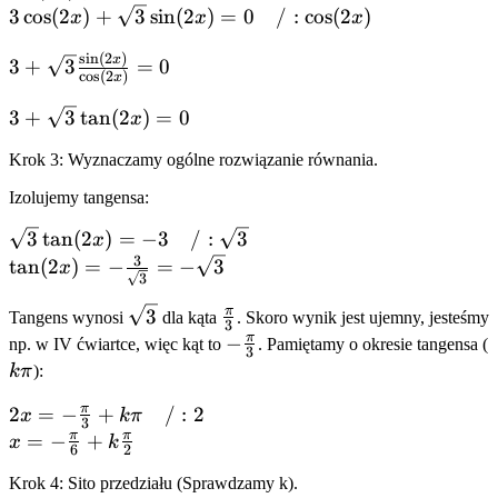
3\cos(2x) +
3
cos
(
2
)
+
3
sin
(
2
)
=
0
/
:
cos
(
2
)
x
x
x
\sqrt{3}\sin(2x)
s
i
n
(
2
)
3 +
x
= 0 \quad / :
3
+
3
=
0
c
o
s
(
2
)
x
\sqrt{3}\frac{\sin(2x)}
\cos(2x)
{\cos(2x)} = 0
3 +
3
+
3
tan
(
2
)
=
0
x
\sqrt{3}\tan(2x)
Krok 3: Wyznaczamy ogólne rozwiązanie równania.
= 0
Izolujemy tangensa:
\sqrt{3}\tan(2x)
3
tan
(
2
)
=
−
3
/
:
3
x
= -3 \quad / :
3
\tan(2x)
tan
(
2
)
=
−
=
−
3
x
3
\sqrt{3}
= -
\sqrt{3}
\frac{\pi}
π
3
\frac{3}
Tangens wynosi
dla kąta
. Skoro wynik jest ujemny, jesteśmy
3
{3}
π
{\sqrt{3}}
-
−
k
np. w IV ćwiartce, więc kąt to
. Pamiętamy o okresie tangensa (
3
= -
\frac{\pi}
kπ
):
\sqrt{3}
{3}
π
2x = -
2
=
−
+
/
:
2
x
kπ
3
\frac{\pi}
π
π
x = -
=
−
+
x
k
6
2
{3} +
\frac{\pi}
Krok 4: Sito przedziału (Sprawdzamy k).
k\pi
{6} +