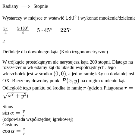
\cdot
\implies
⟹
Radiany
Stopnie
\frac{\pi}
{180^\circ}
∘
\pi
180^\circ
18
0
Wystarczy w miejsce
π
wstawić
i wykonać mnożenie/dzielenie
=
∘
\frac{60\pi}
5
5
⋅
18
0
∘
∘
\frac{5\pi}
π
=
=
5
⋅
4
5
=
22
5
4
4
{180} =
{4} =
2
\frac{\pi}
\frac{5
{3}
\cdot
Definicje dla dowolnego kąta (Koło trygonometryczne)
180^\circ}
W trójkącie prostokątnym nie narysujesz kąta 200 stopni. Dlatego na
{4} = 5
rozszerzeniu wkładamy kąt do układu współrzędnych. Jego
\cdot
(0,0)
(
0
,
0
)
wierzchołek jest w środku
, a jedno ramię leży na dodatniej osi
45^\circ =
P(x,y)
(
,
)
OX. Bierzemy dowolny punkt
P
x
y
na drugim ramieniu kąta.
225^\circ
r
r =
=
Odległość tego punktu od środka to ramię
r
(gdzie z Pitagorasa
r
\sq
2
2
+
x
y
).
+ y
Sinus
y
\sin\alpha
sin
=
α
r
=
(odpowiada współrzędnej igrekowej)
Cosinus
\frac{y}
x
\cos\alpha
cos
=
α
{r}
r