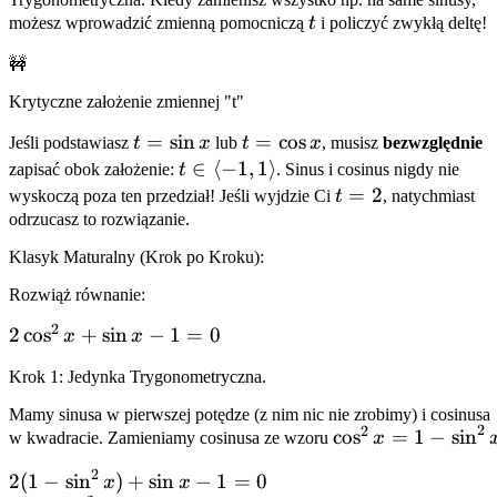
t
możesz wprowadzić zmienną pomocniczą
t
i policzyć zwykłą deltę!
🚧
Krytyczne założenie zmiennej "t"
t =
=
sin
t =
=
cos
Jeśli podstawiasz
t
x
lub
t
x
, musisz
bezwzględnie
\sin
\cos
t \in
∈
⟨
−
1
,
1
⟩
zapisać obok założenie:
t
. Sinus i cosinus nigdy nie
x
x
\langle
t
=
2
wyskoczą poza ten przedział! Jeśli wyjdzie Ci
t
, natychmiast
-1, 1
=
odrzucasz to rozwiązanie.
\rangle
2
Klasyk Maturalny (Krok po Kroku):
Rozwiąż równanie:
2
2\cos^2
2
cos
+
sin
−
1
=
0
x
x
x +
Krok 1: Jedynka Trygonometryczna.
\sin x -
1 = 0
Mamy sinusa w pierwszej potędze (z nim nic nie zrobimy) i cosinusa
2
2
\cos^2
cos
=
1
−
sin
w kwadracie. Zamieniamy cosinusa ze wzoru
x
x = 1
2
2(1 -
2
(
1
−
sin
)
+
sin
−
1
=
0
x
x
-