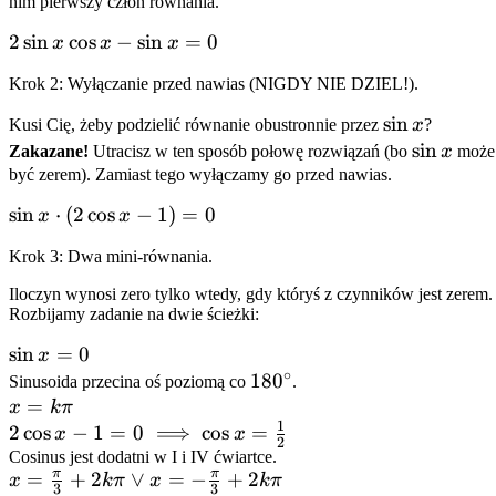
= 2\sin
nim pierwszy człon równania.
x \cos x
2\sin
2
sin
cos
−
sin
=
0
x
x
x
x
Krok 2: Wyłączanie przed nawias (NIGDY NIE DZIEL!).
\cos
x -
\sin
sin
Kusi Cię, żeby podzielić równanie obustronnie przez
x
?
\sin
x
\sin
sin
Zakazane!
Utracisz w ten sposób połowę rozwiązań (bo
x
może
x =
x
być zerem). Zamiast tego wyłączamy go przed nawias.
0
\sin x
sin
⋅
(
2
cos
−
1
)
=
0
x
x
\cdot
Krok 3: Dwa mini-równania.
(2\cos
x - 1)
Iloczyn wynosi zero tylko wtedy, gdy któryś z czynników jest zerem.
= 0
Rozbijamy zadanie na dwie ścieżki:
\sin
sin
=
0
x
∘
x =
180^\circ
18
0
Sinusoida przecina oś poziomą co
.
0
x =
=
x
kπ
1
k\pi
2\cos x -
2
cos
−
1
=
0
⟹
cos
=
x
x
2
1 = 0
Cosinus jest dodatni w I i IV ćwiartce.
π
π
x =
=
+
2
∨
=
−
+
2
x
kπ
x
kπ
\implies
3
3