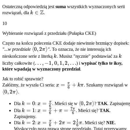
\frac{\pi}
\cos x =
Ostateczną odpowiedzią jest
suma
wszystkich wyznaczonych serii
{3} +
\frac{1}
Z
k \in
∈
rozwiązań, dla
k
.
2k\pi \lor
{2}
\mathbb{Z}
x = -
10
\frac{\pi}
Wybieranie rozwiązań z przedziału (Pułapka CKE)
{3} +
2k\pi
Często na końcu polecenia CKE dodaje niewinnie brzmiący dopisek:
\langle
⟨
0
,
2
⟩
"...w przedziale
π
"
. To oznacza, że nie interesują ich
0, 2\pi
k
k
nieskończone serie z literką
k
. Musisz "ręcznie" podstawiać za
k
\rangle
\dots,
…
,
−
1
,
0
,
1
,
2
,
…
liczby całkowite (
) i
wypisać tylko te iksy,
które wpadają w wyznaczony przedział
-1, 0,
.
1, 2,
Jak to robić sprawnie?
\dots
π
x =
=
+
Załóżmy, że wyszła Ci seria:
x
kπ
. Szukamy rozwiązań w
6
\frac{\pi}
⟨
0
,
2
⟩
π
.
{6} +
π
k=0
=
0
x =
=
\langle
⟨
0
,
2
⟩
Dla
k
:
x
. Mieści się w
π
?
TAK
. Zapisujem
k\pi
6
7
\frac{\pi}
0, 2\pi
π
π
k=1
=
1
x =
=
+
=
Dla
k
:
x
π
. Mieści się?
TAK
.
6
6
{6}
\rangle
\frac{\pi}
Zapisujemy.
1
π
k=2
=
2
x =
=
+
2
=
2
Dla
k
:
x
π
π
. Mieści się?
NIE
.
{6} + \pi
6
6
\frac{\pi}
Wyskoczyło poza prawą stronę przedziału. Tutaj przerywamy