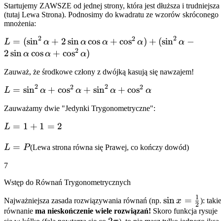
Startujemy ZAWSZE od jednej strony, która jest dłuższa i trudniejsza
-
(tutaj Lewa Strona). Podnosimy do kwadratu ze wzorów skróconego
\cos\alpha)^2
mnożenia:
= 2
2
2
2
L = (\sin^2\alpha +
=
(
sin
+
2
sin
cos
+
cos
)
+
(
sin
−
L
α
α
α
α
α
2
2\sin\alpha\cos\alpha
2
sin
cos
+
cos
)
α
α
α
+ \cos^2\alpha) +
Zauważ, że środkowe człony z dwójką kasują się nawzajem!
(\sin^2\alpha -
2\sin\alpha\cos\alpha
2
2
2
2
L =
=
sin
+
cos
+
sin
+
cos
L
α
α
α
α
+ \cos^2\alpha)
\sin^2\alpha
Zauważamy dwie "Jedynki Trygonometryczne":
+
\cos^2\alpha
L
=
1
+
1
=
2
L
+
=
\sin^2\alpha
L
=
L
P
(Lewa strona równa się Prawej, co kończy dowód)
1
+
=
+
7
\cos^2\alpha
P
1
=
Wstęp do Równań Trygonometrycznych
2
1
\sin x =
sin
=
Najważniejsza zasada rozwiązywania równań (np.
x
): taki
2
\frac{1}
równanie
ma nieskończenie wiele rozwiązań!
Skoro funkcja rysuje