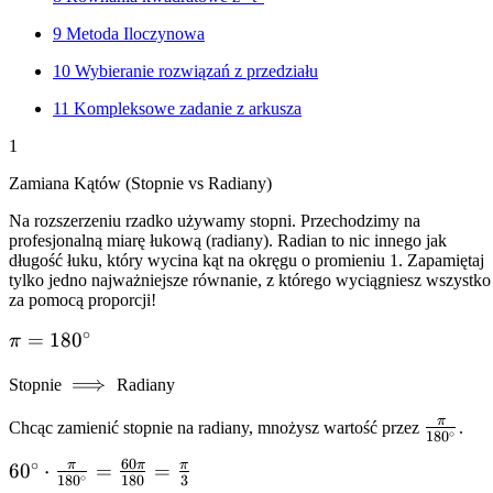
9
Metoda Iloczynowa
10
Wybieranie rozwiązań z przedziału
11
Kompleksowe zadanie z arkusza
1
Zamiana Kątów (Stopnie vs Radiany)
Na rozszerzeniu rzadko używamy stopni. Przechodzimy na
profesjonalną miarę łukową (radiany). Radian to nic innego jak
długość łuku, który wycina kąt na okręgu o promieniu 1. Zapamiętaj
tylko jedno najważniejsze równanie, z którego wyciągniesz wszystko
za pomocą proporcji!
∘
\pi =
=
18
0
π
180^\circ
\implies
⟹
Stopnie
Radiany
π
\frac{\
Chcąc zamienić stopnie na radiany, mnożysz wartość przez
.
∘
18
0
{180^\c
60
∘
π
π
π
60^\circ
6
0
⋅
=
=
∘
18
0
180
3