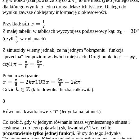
2\pi
2
się w kółko (fala powtarza się co
π
), to nie masz tylko jednego iksa,
{2}
dla którego wynik to jedna druga. Masz ich tysiące. Dlatego do
wyniku zawsze doklejamy informację o okresowości.
1
\sin x =
sin
=
Przykład:
x
2
∘
\frac{1}
x_0 =
=
3
0
Z małej tabelki w tablicach wyczytujesz podstawowy kąt:
x
0
{2}
30^\circ
π
\frac{\pi}
(czyli
w radianach).
6
{6}
Z sinusoidy wiemy jednak, że na jednym "okrążeniu" funkcja
\pi
−
"przecina" ten poziom w dwóch miejscach. Drugi punkt to
π
x
,
0
5
-
π
π
\pi -
−
=
czyli
π
.
6
6
x_0
\frac{\pi}
Pełne rozwiązanie:
{6} =
5
π
π
x =
=
+
2
x =
=
+
2
x
kπ
LUB
x
kπ
\frac{5\pi}
6
6
Z
\frac{\pi}
\frac{5\pi}
k \in
∈
Gdzie
k
(k to dowolna liczba całkowita).
{6}
{6} +
{6} +
\mathbb{Z}
8
2k\pi
2k\pi
Równania kwadratowe z "t" (Jedynka na ratunek)
Co zrobić, gdy w jednym równaniu masz wymieszanego sinusa i
cosinusa, a do tego pojawiają się kwadraty? Twój cel to
pozostawienie tylko jednej funkcji
. Służy do tego Jedynka
Trygonometryczna. Kiedy zamienisz wszystko np. na same sinusy,