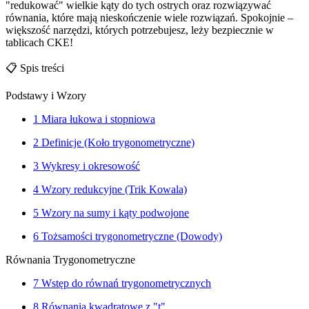
"redukować" wielkie kąty do tych ostrych oraz rozwiązywać
równania, które mają nieskończenie wiele rozwiązań. Spokojnie –
większość narzędzi, których potrzebujesz, leży bezpiecznie w
tablicach CKE!
📋
Spis treści
Podstawy i Wzory
1
Miara łukowa i stopniowa
2
Definicje (Koło trygonometryczne)
3
Wykresy i okresowość
4
Wzory redukcyjne (Trik Kowala)
5
Wzory na sumy i kąty podwojone
6
Tożsamości trygonometryczne (Dowody)
Równania Trygonometryczne
7
Wstęp do równań trygonometrycznych
8
Równania kwadratowe z "t"