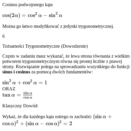
\cos\alpha
Cosinus podwojonego kąta
2
2
\cos(2\alpha)
cos
(
2
)
=
cos
−
sin
α
α
α
=
Można go łatwo modyfikować z jedynki trygonometrycznej.
\cos^2\alpha
-
6
\sin^2\alpha
Tożsamości Trygonometryczne (Dowodzenie)
Często w zadaniu masz wykazać, że lewa strona równania z wielkim
potworem trygonometrycznym równa się prostej liczbie z prawej
strony. Rozwiązanie polega na sprowadzaniu wszystkiego do funkcji
sinus i cosinus
za pomocą dwóch fundamentów:
2
2
\sin^2\alpha
sin
+
cos
=
1
α
α
+
ORAZ
s
i
n
α
\tan\alpha =
tan
=
α
\cos^2\alpha
c
o
s
α
\frac{\sin\alpha}
= 1
Klasyczny Dowód:
{\cos\alpha}
\alpha
(\sin\alpha +
(
sin
+
Wykaż, że dla każdego kąta ostrego
α
zachodzi:
α
2
2
\cos\alpha)^2
cos
)
+
(
sin
−
cos
)
=
2
α
α
α
+ (\sin\alpha