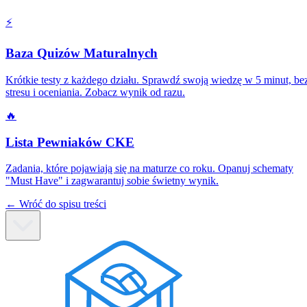
\frac{\pi}
⚡️
{6},
\frac{\pi}
Baza Quizów Maturalnych
{3},
\frac{5\pi}
Krótkie testy z każdego działu. Sprawdź swoją wiedzę w 5 minut, be
{6}
stresu i oceniania. Zobacz wynik od razu.
\right\}
🔥
Lista Pewniaków CKE
Zadania, które pojawiają się na maturze co roku. Opanuj schematy
"Must Have" i zagwarantuj sobie świetny wynik.
← Wróć do spisu treści