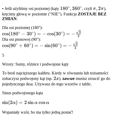
∘
∘
180^\circ,
18
0
,
36
0
\pi,
,
2
• Jeśli użyliśmy osi poziomej (kąty
, czyli
π
π
),
360^\circ
2\pi
kręcimy głową w poziomie ("NIE"). Funkcja
ZOSTAJE BEZ
ZMIAN
.
Dla osi poziomej (180°):
\cos(180^\circ -
3
∘
∘
∘
cos
(
18
0
−
3
0
)
=
−
cos
(
3
0
)
=
−
2
30^\circ) = -
Dla osi pionowej (90°):
\cos(90^\circ +
3
\cos(30^\circ)
∘
∘
∘
cos
(
9
0
+
6
0
)
=
−
sin
(
6
0
)
=
−
2
60^\circ) = -
= -
5
\sin(60^\circ)
\frac{\sqrt{3}}
= -
{2}
Wzory: Sumy, różnice i podwojone kąty
\frac{\sqrt{3}}
To broń najcięższego kalibru. Kiedy w równaniu lub tożsamości
{2}
2x
2
zobaczysz podwojony kąt (np.
x
),
zawsze
musisz zrzucić go do
pojedynczego iksa. Używasz do tego wzorów z tablic.
Sinus podwojonego kąta
\sin(2\alpha)
sin
(
2
)
=
2
sin
cos
α
α
α
= 2
Wspaniały wzór, bo ma tylko jedną postać!
\sin\alpha