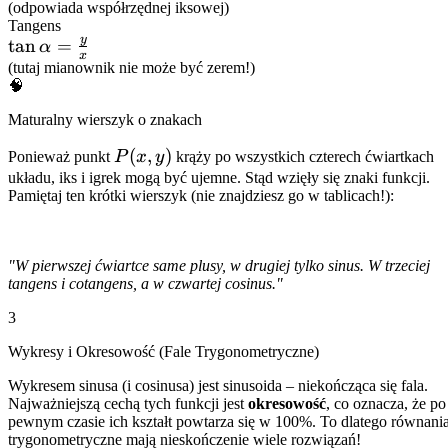
= \frac{x}
(odpowiada współrzędnej iksowej)
Tangens
{r}
y
\tan\alpha
tan
=
α
x
= \frac{y}
(tutaj mianownik nie może być zerem!)
🧠
{x}
Maturalny wierszyk o znakach
P(x,y)
(
,
)
Ponieważ punkt
P
x
y
krąży po wszystkich czterech ćwiartkach
układu, iks i igrek mogą być ujemne. Stąd wzięły się znaki funkcji.
Pamiętaj ten krótki wierszyk (nie znajdziesz go w tablicach!):
"W pierwszej ćwiartce same plusy, w drugiej tylko sinus. W trzeciej
tangens i cotangens, a w czwartej cosinus."
3
Wykresy i Okresowość (Fale Trygonometryczne)
Wykresem sinusa (i cosinusa) jest sinusoida – niekończąca się fala.
Najważniejszą cechą tych funkcji jest
okresowość
, co oznacza, że po
pewnym czasie ich kształt powtarza się w 100%. To dlatego równani
trygonometryczne mają nieskończenie wiele rozwiązań!