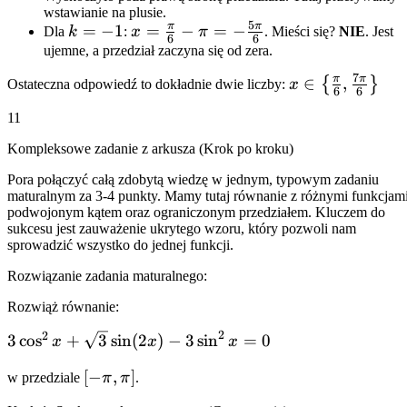
=
wstawianie na plusie.
{6} +
\frac{7\pi}
5
π
π
k=-1
=
−
1
x =
=
−
=
−
Dla
k
:
x
π
. Mieści się?
NIE
. Jest
2\pi =
6
6
{6}
\frac{\pi}
ujemne, a przedział zaczyna się od zera.
2\frac{1}
{6} - \pi =
{6}\pi
7
π
π
x \in \left\
∈
,
{
}
Ostateczna odpowiedź to dokładnie dwie liczby:
x
-
6
6
{\frac{\pi}
\frac{5\pi}
11
{6},
{6}
\frac{7\pi}
Kompleksowe zadanie z arkusza (Krok po kroku)
{6}\right\}
Pora połączyć całą zdobytą wiedzę w jednym, typowym zadaniu
maturalnym za 3-4 punkty. Mamy tutaj równanie z różnymi funkcjami
podwojonym kątem oraz ograniczonym przedziałem. Kluczem do
sukcesu jest zauważenie ukrytego wzoru, który pozwoli nam
sprowadzić wszystko do jednej funkcji.
Rozwiązanie zadania maturalnego:
Rozwiąż równanie:
2
2
3\cos^2 x +
3
cos
+
3
sin
(
2
)
−
3
sin
=
0
x
x
x
\sqrt{3}\sin(2x)
[-
[
−
,
]
w przedziale
π
π
.
- 3\sin^2 x = 0
\pi,