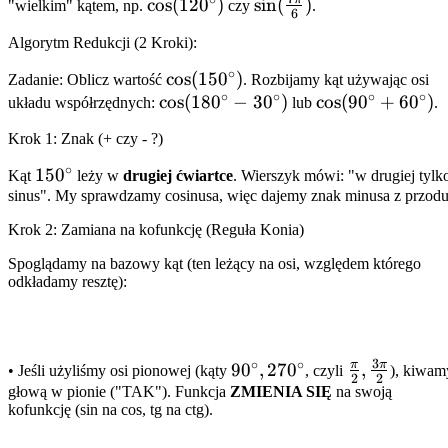
\cos(120^\circ)
cos
(
12
0
)
\sin(\frac{7\pi}
sin
(
)
"wielkim" kątem, np.
czy
.
6
{6})
Algorytm Redukcji (2 Kroki):
∘
\cos(150^\circ)
cos
(
15
0
)
Zadanie: Oblicz wartość
. Rozbijamy kąt używając osi
∘
∘
∘
∘
\cos(180^\circ
cos
(
18
0
−
3
0
)
\cos(90^\circ
cos
(
9
0
+
6
0
)
układu współrzędnych:
lub
.
- 30^\circ)
+ 60^\circ)
Krok 1: Znak (+ czy - ?)
∘
150^\circ
15
0
Kąt
leży w
drugiej ćwiartce
. Wierszyk mówi: "w drugiej tylk
sinus". My sprawdzamy cosinusa, więc dajemy znak minusa z przodu
Krok 2: Zamiana na kofunkcję (Reguła Konia)
Spoglądamy na bazowy kąt (ten leżący na osi, względem którego
odkładamy resztę):
3
∘
∘
π
π
90^\circ,
9
0
,
27
0
\frac{\pi}
,
• Jeśli użyliśmy osi pionowej (kąty
, czyli
), kiwam
2
2
270^\circ
{2},
głową w pionie ("TAK"). Funkcja
ZMIENIA SIĘ
na swoją
kofunkcję (sin na cos, tg na ctg).
\frac{3\pi}
{2}