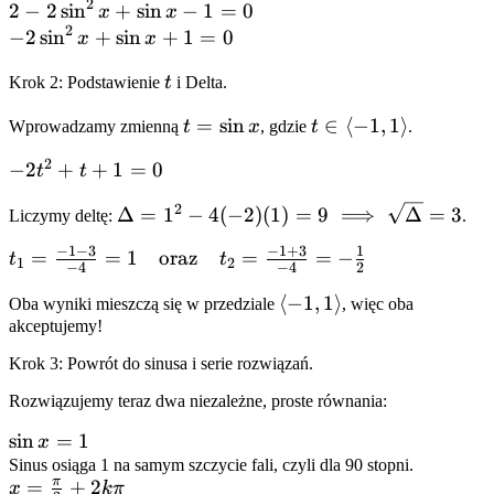
2
\sin^2
2 -
2
−
2
sin
+
sin
−
1
=
0
x
x
\sin^2
2
x) +
2\sin^2
-2\sin^2
−
2
sin
+
sin
+
1
=
0
x
x
x
\sin x
x +
x + \sin
t
Krok 2: Podstawienie
t
i Delta.
- 1 =
\sin x -
x + 1 =
0
1 = 0
0
t =
=
sin
t \in
∈
⟨
−
1
,
1
⟩
Wprowadzamy zmienną
t
x
, gdzie
t
.
\sin
\langle
2
-2t^2
−
2
+
+
1
=
0
t
t
x
-1, 1
+ t
\rangle
2
\Delta = 1^2
Δ
=
1
−
4
(
−
2
)
(
1
)
=
9
⟹
Δ
=
3
Liczymy deltę:
.
+ 1
- 4(-2)(1) = 9
= 0
−
1
−
3
−
1
+
3
1
t_1 =
=
=
1
oraz
=
=
−
t
t
\implies
1
2
−
4
−
4
2
\frac{-1 -
\sqrt{\Delta}
\langle
⟨
−
1
,
1
⟩
Oba wyniki mieszczą się w przedziale
, więc oba
3}{-4} = 1
= 3
akceptujemy!
-1, 1
\quad
\rangle
\text{oraz}
Krok 3: Powrót do sinusa i serie rozwiązań.
\quad t_2
Rozwiązujemy teraz dwa niezależne, proste równania:
= \frac{-1
+ 3}{-4} =
\sin
sin
=
1
x
-\frac{1}
x =
Sinus osiąga 1 na samym szczycie fali, czyli dla 90 stopni.
{2}
π
x =
=
+
2
x
kπ
1