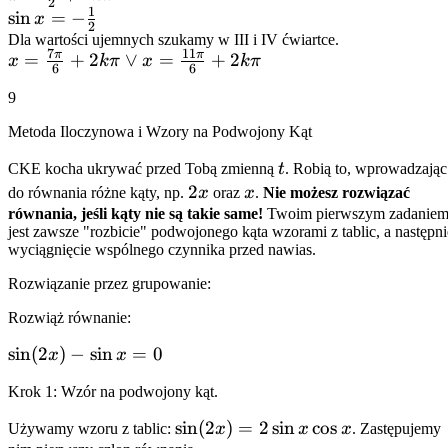
2
1
\frac{\pi}
\sin x =
sin
=
−
x
2
{2} +
-
Dla wartości ujemnych szukamy w III i IV ćwiartce.
7
11
π
π
x =
=
+
2
∨
=
+
2
2k\pi
x
kπ
x
kπ
\frac{1}
6
6
\frac{7\pi}
{2}
9
{6} + 2k\pi
\lor x =
Metoda Iloczynowa i Wzory na Podwojony Kąt
\frac{11\pi}
t
CKE kocha ukrywać przed Tobą zmienną
t
. Robią to, wprowadzając
{6} + 2k\pi
2x
2
x
do równania różne kąty, np.
x
oraz
x
.
Nie możesz rozwiązać
równania, jeśli kąty nie są takie same!
Twoim pierwszym zadanie
jest zawsze "rozbicie" podwojonego kąta wzorami z tablic, a następni
wyciągnięcie wspólnego czynnika przed nawias.
Rozwiązanie przez grupowanie:
Rozwiąż równanie:
\sin(2x)
sin
(
2
)
−
sin
=
0
x
x
- \sin x
Krok 1: Wzór na podwojony kąt.
= 0
\sin(2x)
sin
(
2
)
=
2
sin
cos
Używamy wzoru z tablic:
x
x
x
. Zastępujemy