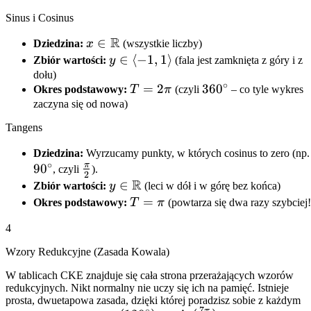
Sinus i Cosinus
R
x \in
∈
Dziedzina:
x
(wszystkie liczby)
\mathbb{R}
y \in
∈
⟨
−
1
,
1
⟩
Zbiór wartości:
y
(fala jest zamknięta z góry i z
\langle
dołu)
∘
T =
=
2
360^\circ
36
0
Okres podstawowy:
T
π
(czyli
– co tyle wykres
-1, 1
2\pi
zaczyna się od nowa)
\rangle
Tangens
Dziedzina:
Wyrzucamy punkty, w których cosinus to zero (np.
∘
π
9
0
\frac{\pi}
, czyli
).
2
R
{2}
y \in
∈
Zbiór wartości:
y
(leci w dół i w górę bez końca)
\mathbb{R}
T
=
Okres podstawowy:
T
π
(powtarza się dwa razy szybciej!
=
4
\pi
Wzory Redukcyjne (Zasada Kowala)
W tablicach CKE znajduje się cała strona przerażających wzorów
redukcyjnych. Nikt normalny nie uczy się ich na pamięć. Istnieje
prosta, dwuetapowa zasada, dzięki której poradzisz sobie z każdym
7
∘
π