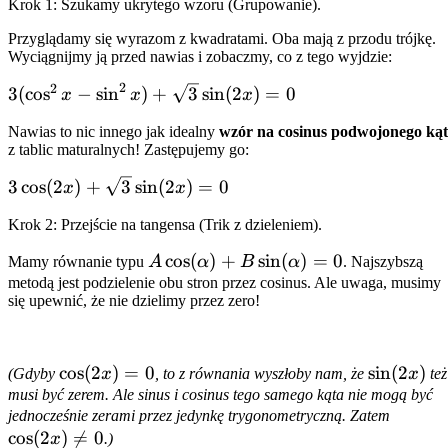
Krok 1: Szukamy ukrytego wzoru (Grupowanie).
\pi]
Przyglądamy się wyrazom z kwadratami. Oba mają z przodu trójkę.
Wyciągnijmy ją przed nawias i zobaczmy, co z tego wyjdzie:
2
2
3(\cos^2 x -
3
(
cos
−
sin
)
+
3
sin
(
2
)
=
0
x
x
x
\sin^2 x) +
Nawias to nic innego jak idealny
wzór na cosinus podwojonego ką
\sqrt{3}\sin(2x)
z tablic maturalnych! Zastępujemy go:
= 0
3\cos(2x) +
3
cos
(
2
)
+
3
sin
(
2
)
=
0
x
x
\sqrt{3}\sin(2x)
Krok 2: Przejście na tangensa (Trik z dzieleniem).
= 0
A\cos(\alpha)
cos
(
)
+
sin
(
)
=
0
Mamy równanie typu
A
α
B
α
. Najszybszą
+
metodą jest podzielenie obu stron przez cosinus. Ale uwaga, musimy
się upewnić, że nie dzielimy przez zero!
B\sin(\alpha)
= 0
\cos(2x)
cos
(
2
)
=
0
\sin(2x)
sin
(
2
)
(Gdyby
x
, to z równania wyszłoby nam, że
x
też
= 0
musi być zerem. Ale sinus i cosinus tego samego kąta nie mogą być
\cos(2
jednocześnie zerami przez jedynkę trygonometryczną. Zatem
cos
(
2
)

=
0
\neq 0
x
.)