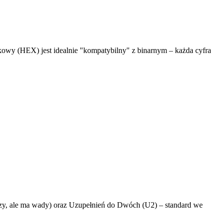
kowy (HEX) jest idealnie "kompatybilny" z binarnym – każda cyfra
y, ale ma wady) oraz Uzupełnień do Dwóch (U2) – standard we