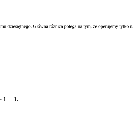
mu dziesiętnego. Główna różnica polega na tym, że operujemy tylko n
−
1
=
1
.