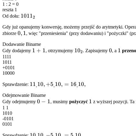
\cdot
1 : 2 = 0
2^1
reszta 1
1011_2
101
1
Od dołu:
+ 1
2
\cdot
Gdy już opanujemy konwersję, możemy przejść do arytmetyki. Operac
2^0
{0,
0
,
1
zbiorze
, więc "przeniesienia" (przy dodawaniu) i "pożyczki" (p
1}
Dodawanie Binarne
1
1
+
1
10_2
1
0
0
0
1
1
Gdy dodajemy
, otrzymujemy
. Zapisujemy
, a
przen
2
1111
+
1011
1
+0101
10000
11_,10,
1
1
10
,
+
5
10
,
=
1
6
10
,
Sprawdzenie:
,
,
,
+
Odejmowanie Binarne
5_,10,
0
0
−
1
1
1
Gdy odejmujemy
, musimy
pożyczyć
z wyższej pozycji. Ta
=
1 1
-
16_,10,
1010
1
-0101
0101
10_,10,
1
0
10
,
−
5
10
,
=
5
10
,
Sprawdzenie: