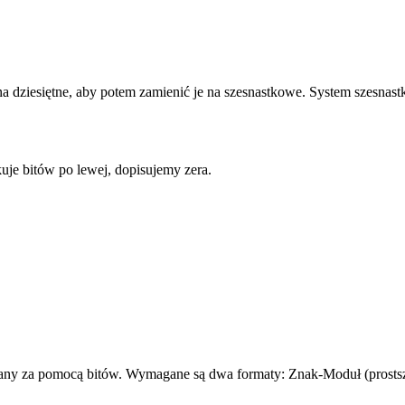
a dziesiętne, aby potem zamienić je na szesnastkowe. System szesnast
kuje bitów po lewej, dopisujemy zera.
any za pomocą bitów. Wymagane są dwa formaty: Znak-Moduł (prostsz