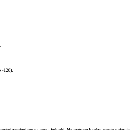
.
 -128).
ostać zamienione na zera i jedynki. Na maturze bardzo często pojawiają