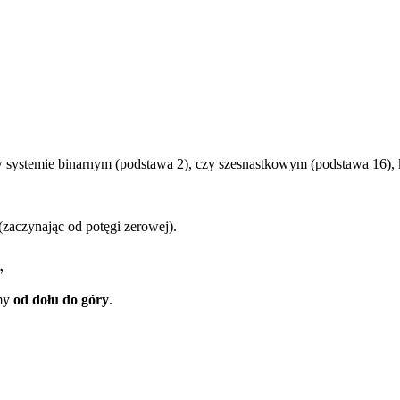
w systemie binarnym (podstawa 2), czy szesnastkowym (podstawa 16), 
(zaczynając od potęgi zerowej).
,
amy
od dołu do góry
.