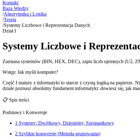
Kontakt
Baza Wiedzy
/
Algorytmika i Logika
/
Teoria
/
Systemy Liczbowe i Reprezentacja Danych
Dział
I
Systemy Liczbowe i Reprezenta
Zamiana systemów (BIN, HEX, DEC), zapis liczb ujemnych (U2, ZM
Wstęp: Jak myśli komputer?
Część I matury z informatyki to starcie z czystą logiką na papierze.
dziale poznasz absolutny fundament informatyki: dowiesz się, jak m
📋
Spis treści
Podstawy i Konwersje
1
Systemy: Dwójkowy, Dziesiętny, Szesnastkowy
2
Szybkie konwersje (Metoda grupowania)