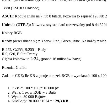
Tekst (ASCII i Unicode)
ASCII:
Koduje znaki na 7 lub 8 bitach. Pozwala to zapisać 128 lu
Unicode (UTF-8):
Nowoczesny standard rozszerzalny (od 8 do 32 bit
Kolory RGB
Każdy piksel składa się z 3 barw: Red, Green, Blue. Na każdy z nic
R:255, G:255, B:255
= Biały
R:0, G:0, B:0
= Czarny
,
2^,24,
2
24
,
Głębia kolorów to
(ponad 16 milionów barw).
Rozmiar Grafiki
Zadanie CKE: Ile KB zajmuje obrazek RGB o wymiarach 100 x 100 
Piksele: 100 * 100 = 10 000 px
Waga: 1 px w RGB = 3 Bajty
Wynik: 30 000 Bajtów.
KiloBajty: 30 000 / 1024 =
~29,3 KB
.