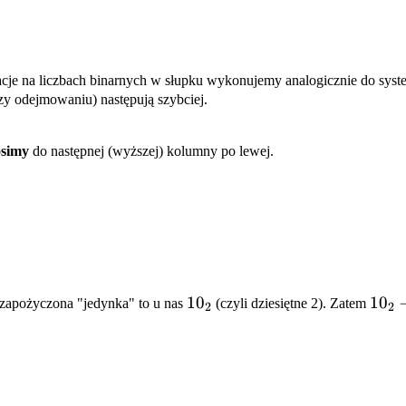
je na liczbach binarnych w słupku wykonujemy analogicznie do syste
rzy odejmowaniu) następują szybciej.
osimy
do następnej (wyższej) kolumny po lewej.
10_2
1
0
10_2
1
0
 zapożyczona "jedynka" to u nas
(czyli dziesiętne 2). Zatem
2
2
- 1
= 1