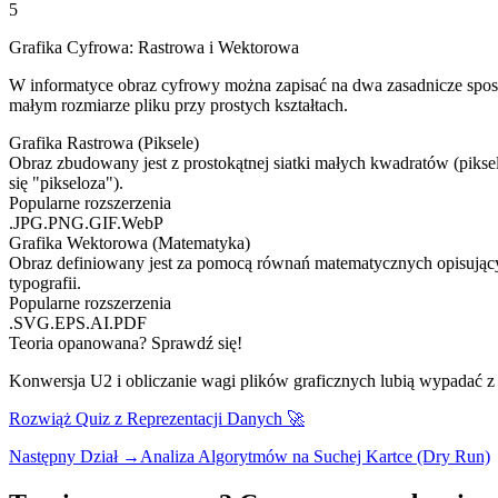
5
Grafika Cyfrowa: Rastrowa i Wektorowa
W informatyce obraz cyfrowy można zapisać na dwa zasadnicze sposob
małym rozmiarze pliku przy prostych kształtach.
Grafika Rastrowa (Piksele)
Obraz zbudowany jest z prostokątnej siatki małych kwadratów (piksel
się "pikseloza").
Popularne rozszerzenia
.JPG
.PNG
.GIF
.WebP
Grafika Wektorowa (Matematyka)
Obraz definiowany jest za pomocą równań matematycznych opisujących
typografii.
Popularne rozszerzenia
.SVG
.EPS
.AI
.PDF
Teoria opanowana? Sprawdź się!
Konwersja U2 i obliczanie wagi plików graficznych lubią wypadać z 
Rozwiąż Quiz z Reprezentacji Danych 🚀
Następny Dział →
Analiza Algorytmów na Suchej Kartce (Dry Run)