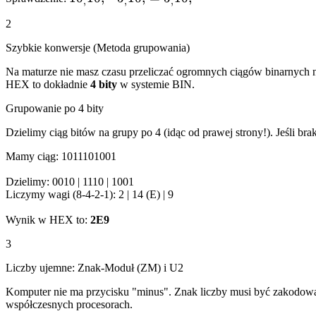
,
,
,
-
2
5_,10,
=
Szybkie konwersje (Metoda grupowania)
5_,10,
Na maturze nie masz czasu przeliczać ogromnych ciągów binarnych n
HEX to dokładnie
4 bity
w systemie BIN.
Grupowanie po 4 bity
Dzielimy ciąg bitów na grupy po 4 (idąc od prawej strony!). Jeśli bra
Mamy ciąg:
1011101001
Dzielimy:
0010
|
1110
|
1001
Liczymy wagi (8-4-2-1):
2
|
14 (E)
|
9
Wynik w HEX to:
2E9
3
Liczby ujemne: Znak-Moduł (ZM) i U2
Komputer nie ma przycisku "minus". Znak liczby musi być zakodow
współczesnych procesorach.