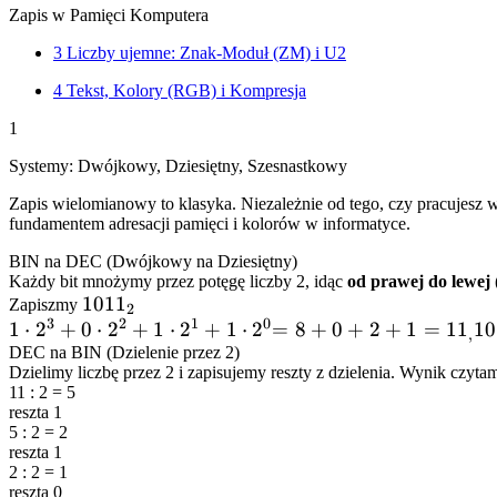
Zapis w Pamięci Komputera
3
Liczby ujemne: Znak-Moduł (ZM) i U2
4
Tekst, Kolory (RGB) i Kompresja
1
Systemy: Dwójkowy, Dziesiętny, Szesnastkowy
Zapis wielomianowy to klasyka. Niezależnie od tego, czy pracujesz 
fundamentem adresacji pamięci i kolorów w informatyce.
BIN na DEC (Dwójkowy na Dziesiętny)
Każdy bit mnożymy przez potęgę liczby 2, idąc
od prawej do lewej
1011_2
101
1
Zapiszmy
2
3
2
1
0
1
1
⋅
2
+
0
⋅
2
+
1
⋅
2
+
1
⋅
2
= 8 +
=
8
+
0
+
2
+
1
=
1
1
10
,
\cdot
DEC na BIN (Dzielenie przez 2)
0 + 2
Dzielimy liczbę przez 2 i zapisujemy reszty z dzielenia. Wynik czyt
2^3
+ 1 =
11 : 2 = 5
+ 0
11_,10,
reszta 1
\cdot
5 : 2 = 2
reszta 1
2^2
2 : 2 = 1
+ 1
reszta 0