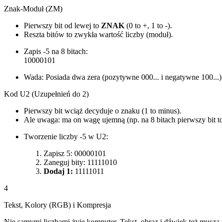
Znak-Moduł (ZM)
Pierwszy bit od lewej to
ZNAK
(0 to +, 1 to -).
Reszta bitów to zwykła wartość liczby (moduł).
Zapis -5 na 8 bitach:
1
0000101
Wada: Posiada dwa zera (pozytywne 000... i negatywne 100...)
Kod U2 (Uzupełnień do 2)
Pierwszy bit wciąż decyduje o znaku (1 to minus).
Ale uwaga: ma on wagę ujemną (np. na 8 bitach pierwszy bit to
Tworzenie liczby -5 w U2:
Zapisz 5:
00000101
Zaneguj bity:
11111010
Dodaj 1:
11111011
4
Tekst, Kolory (RGB) i Kompresja
Nie samymi liczbami żyje komputer. Tekst, obraz i dźwięk też muszą z