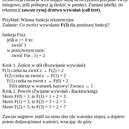
mózgowe, jeśli próbujesz ją śledzić w pamięci. Zamiast tabelki, do
rekurencji
zawsze rysuj drzewo wywołań (call tree)
.
Przykład: Własna funkcja rekurencyjna
Zadanie: Co zwróci wywołanie
F(3)
dla poniższej funkcji?
funkcja
F(
n
):
jeśli
n
== 0
to
:
zwróć
1
w przeciwnym razie
:
zwróć
F(
n
- 1) + 2
Krok 1. Zejście w dół (Rozwijanie wywołań):
F(3) czeka na zwrot z →
F(2) + 2
F(2) czeka na zwrot z →
F(1) + 2
F(1) czeka na zwrot z →
F(0) + 2
F(0) uderza w warunek bazowy! Zwraca →
1
Krok 2. Powrót (Zwijanie wywołań - Backtracking):
Skoro F(0) = 1, to F(1) =
1 + 2 = 3
Skoro F(1) = 3, to F(2) =
3 + 2 = 5
Skoro F(2) = 5, to F(3) =
5 + 2 =
7
Zawsze najpierw zejdź na samo dno (do warunku stopu), a dopiero
potem dodawaj/mnoż wartości, wracając do góry.