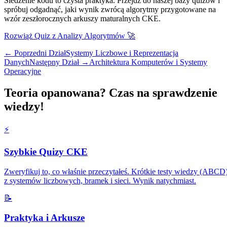
Śledzenie kodu to czysta praktyka. Przejdź do naszej bazy quizów i
spróbuj odgadnąć, jaki wynik zwrócą algorytmy przygotowane na
wzór zeszłorocznych arkuszy maturalnych CKE.
Rozwiąż Quiz z Analizy Algorytmów 🚀
← Poprzedni Dział
Systemy Liczbowe i Reprezentacja
Danych
Następny Dział →
Architektura Komputerów i Systemy
Operacyjne
Teoria opanowana? Czas na sprawdzenie
wiedzy!
⚡️
Szybkie Quizy CKE
Zweryfikuj to, co właśnie przeczytałeś. Krótkie testy wiedzy (ABCD
z systemów liczbowych, bramek i sieci. Wynik natychmiast.
📝
Praktyka i Arkusze