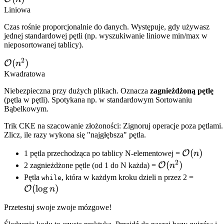
(n)
Liniowa
Czas rośnie proporcjonalnie do danych. Występuje, gdy używasz
jednej standardowej pętli (np. wyszukiwanie liniowe min/max w
nieposortowanej tablicy).
2
\mathcal{O}
(
)
O
n
(n^2)
Kwadratowa
Niebezpieczna przy dużych plikach. Oznacza
zagnieżdżoną pętlę
(pętla w pętli). Spotykana np. w standardowym Sortowaniu
Bąbelkowym.
Trik CKE na szacowanie złożoności:
Zignoruj operacje poza pętlami.
Zlicz, ile razy wykona się "najgłębsza" pętla.
\mathcal
(
)
O
1 pętla przechodząca po tablicy N-elementowej =
n
2
(n)
\mathcal{O}
(
)
O
2 zagnieżdżone pętle (od 1 do N każda) =
n
(n^2)
\math
Pętla
, która w każdym kroku dzieli n przez 2 =
while
(
lo
g
)
(\log n
O
n
Przetestuj swoje zwoje mózgowe!