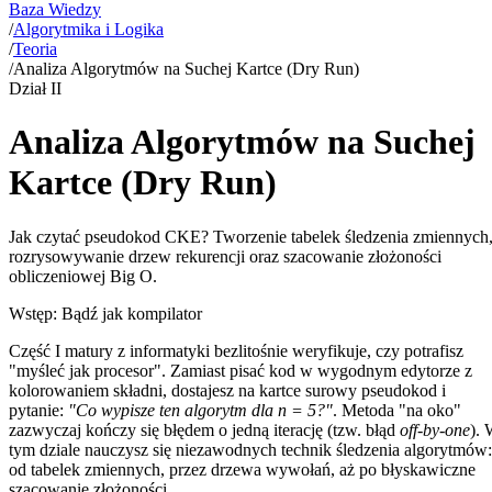
Baza Wiedzy
/
Algorytmika i Logika
/
Teoria
/
Analiza Algorytmów na Suchej Kartce (Dry Run)
Dział
II
Analiza Algorytmów na Suchej
Kartce (Dry Run)
Jak czytać pseudokod CKE? Tworzenie tabelek śledzenia zmiennych
rozrysowywanie drzew rekurencji oraz szacowanie złożoności
obliczeniowej Big O.
Wstęp: Bądź jak kompilator
Część I matury z informatyki bezlitośnie weryfikuje, czy potrafisz
"myśleć jak procesor". Zamiast pisać kod w wygodnym edytorze z
kolorowaniem składni, dostajesz na kartce surowy pseudokod i
pytanie:
"Co wypisze ten algorytm dla n = 5?"
. Metoda "na oko"
zazwyczaj kończy się błędem o jedną iterację (tzw. błąd
off-by-one
).
tym dziale nauczysz się niezawodnych technik śledzenia algorytmów:
od tabelek zmiennych, przez drzewa wywołań, aż po błyskawiczne
szacowanie złożoności.