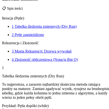
📋
Spis treści
Iteracja (Pętle)
1
Tabelka śledzenia zmiennych (Dry Run)
2
Pętle zagnieżdżone
Rekurencja i Złożoność
3
Magia Rekurencji: Drzewa wywołań
4
Złożoność obliczeniowa (Notacja Big O)
1
Tabelka śledzenia zmiennych (Dry Run)
To najprostsza, a zarazem najbardziej skuteczna metoda ratująca
punkty na maturze. Zamiast zgadywać wynik, rysujesz na brudnopisi
tabelkę, gdzie każda kolumna to jedna zmienna z algorytmu, a każdy
wiersz to jeden pełny obrót pętli.
Przykład: Pętla dopóki (while)