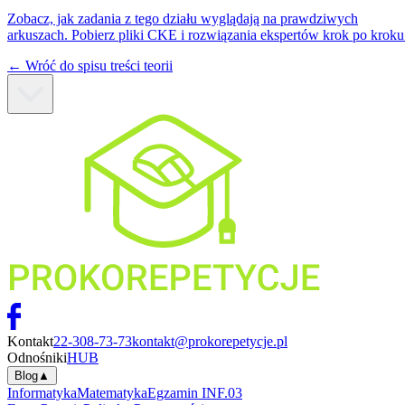
Zobacz, jak zadania z tego działu wyglądają na prawdziwych
arkuszach. Pobierz pliki CKE i rozwiązania ekspertów krok po kroku
← Wróć do spisu treści teorii
Kontakt
22-308-73-73
kontakt@prokorepetycje.pl
Odnośniki
HUB
Blog
▲
Informatyka
Matematyka
Egzamin INF.03