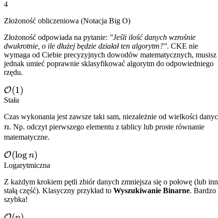
4
Złożoność obliczeniowa (Notacja Big O)
Złożoność odpowiada na pytanie:
"Jeśli ilość danych wzrośnie
dwukrotnie, o ile dłużej będzie działał ten algorytm?"
. CKE nie
wymaga od Ciebie precyzyjnych dowodów matematycznych, musisz
jednak umieć poprawnie sklasyfikować algorytm do odpowiedniego
rzędu.
\mathcal{O}
(
1
)
O
(1)
Stała
Czas wykonania jest zawsze taki sam, niezależnie od wielkości dany
n
n
. Np. odczyt pierwszego elementu z tablicy lub proste równanie
matematyczne.
\mathcal{O}
(
lo
g
)
O
n
(\log n)
Logarytmiczna
Z każdym krokiem pętli zbiór danych zmniejsza się o połowę (lub in
stałą część). Klasyczny przykład to
Wyszukiwanie Binarne
. Bardzo
szybka!
\mathcal{O}
(
)
O
n