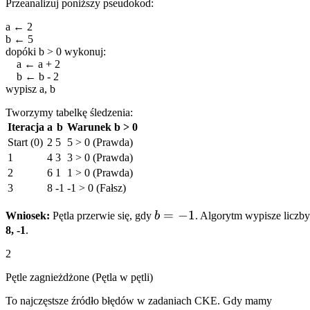
Przeanalizuj poniższy pseudokod:
a
←
2
b
←
5
dopóki
b
> 0
wykonuj
:
a
←
a
+ 2
b
←
b
- 2
wypisz
a
,
b
Tworzymy tabelkę śledzenia:
Iteracja
a
b
Warunek b > 0
Start (0)
2
5
5 > 0 (Prawda)
1
4
3
3 > 0 (Prawda)
2
6
1
1 > 0 (Prawda)
3
8
-1
-1 > 0 (Fałsz)
b
=
−
1
Wniosek:
Pętla przerwie się, gdy
b
. Algorytm wypisze liczby
=
8, -1
.
-1
2
Pętle zagnieżdżone (Pętla w pętli)
To najczęstsze źródło błędów w zadaniach CKE. Gdy mamy