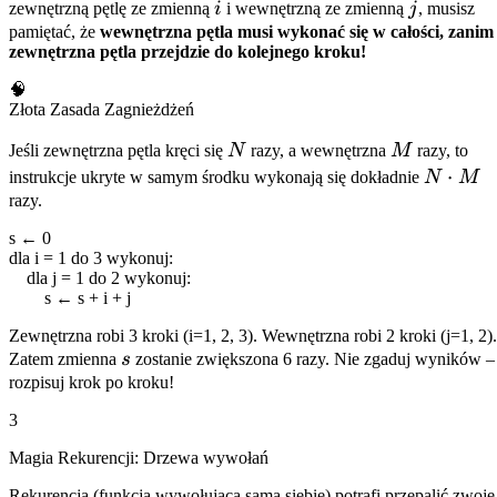
i
j
zewnętrzną pętlę ze zmienną
i
i wewnętrzną ze zmienną
j
, musisz
pamiętać, że
wewnętrzna pętla musi wykonać się w całości, zanim
zewnętrzna pętla przejdzie do kolejnego kroku!
🧠
Złota Zasada Zagnieżdżeń
N
M
Jeśli zewnętrzna pętla kręci się
N
razy, a wewnętrzna
M
razy, to
N
⋅
instrukcje ukryte w samym środku wykonają się dokładnie
N
M
\cdot
razy.
M
s
←
0
dla
i
= 1
do
3
wykonuj
:
dla
j
= 1
do
2
wykonuj
:
s
←
s
+
i
+
j
Zewnętrzna robi 3 kroki (i=1, 2, 3). Wewnętrzna robi 2 kroki (j=1, 2).
s
Zatem zmienna
s
zostanie zwiększona 6 razy. Nie zgaduj wyników –
rozpisuj krok po kroku!
3
Magia Rekurencji: Drzewa wywołań
Rekurencja (funkcja wywołująca samą siebie) potrafi przepalić zwoje