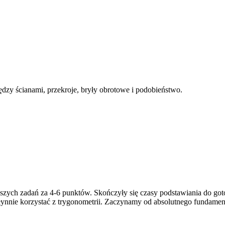
iędzy ścianami, przekroje, bryły obrotowe i podobieństwo.
awszych zadań za 4-6 punktów. Skończyły się czasy podstawiania do g
płynnie korzystać z trygonometrii. Zaczynamy od absolutnego fundament