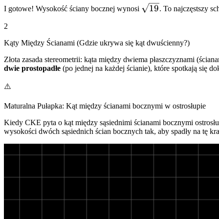
\sqrt{19}
19
I gotowe! Wysokość ściany bocznej wynosi
. To najczęstszy sc
19
\implies
2
h_b =
\sqrt{19}
Kąty Między Ścianami (Gdzie ukrywa się kąt dwuścienny?)
Złota zasada stereometrii: kąta między dwiema płaszczyznami (ścian
dwie prostopadłe
(po jednej na każdej ścianie), które spotkają się 
⚠️
Maturalna Pułapka: Kąt między ścianami bocznymi w ostrosłupie
Kiedy CKE pyta o kąt między sąsiednimi ścianami bocznymi ostrosłu
wysokości dwóch sąsiednich ścian bocznych tak, aby spadły na tę 