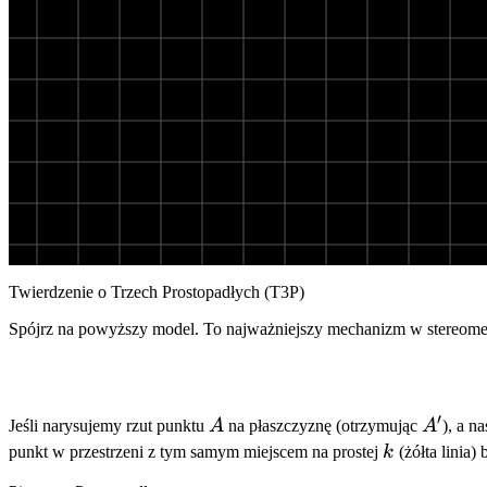
Twierdzenie o Trzech Prostopadłych (T3P)
Spójrz na powyższy model. To najważniejszy mechanizm w stereomet
′
A
A'
Jeśli narysujemy rzut punktu
A
na płaszczyznę (otrzymując
A
), a n
k
punkt w przestrzeni z tym samym miejscem na prostej
k
(żółta linia)