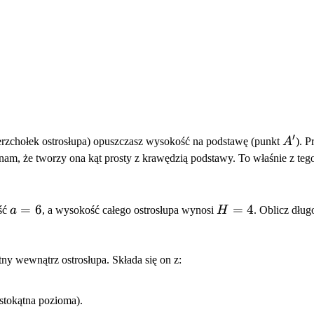
′
A'
rzchołek ostrosłupa) opuszczasz wysokość na podstawę (punkt
A
). P
am, że tworzy ona kąt prosty z krawędzią podstawy. To właśnie z tego
a
=
6
H
=
4
ść
a
, a wysokość całego ostrosłupa wynosi
H
. Oblicz dług
=
=
6
4
y wewnątrz ostrosłupa. Składa się on z:
stokątna pozioma).