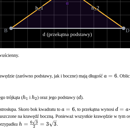
α
h_1
h_2
B
D
d (przekątna podstawy)
wuścienny.
a
=
6
awędzie (zarówno podstawy, jak i boczne) mają długość
a
. Obli
=
6
h_1
h_2
d
o trójkąta (
h
i
h
) oraz jego podstawy (
d
).
1
2
a
d =
=
6
=
strosłupa. Skoro bok kwadratu to
a
, to przekątna wynosi
d
a
=
a\sqr
szczone na krawędź boczną. Ponieważ wszystkie krawędzie w tym ostr
6
=
h =
6
3
=
=
3
3
przypadku
h
.
2
6\sqr
\frac{6\sqrt{3}}