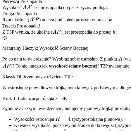
Pierwsza Prostopadła
′
AA'
Wysokość
A
A
jest prostopadła do płaszczyzny podłogi.
Druga Prostopadła
′
A'P
k
Rzut ukośnej (
A
P
) uderza pod kątem prostym w prostą
k
.
Trzecia Prostopadła!
AP
k
Z T3P wynika, że ukośna (
A
P
) jest prostopadła do prostej
k
.
💡
Maturalny Haczyk: Wysokość Ściany Bocznej
A
Po co nam to twierdzenie? Wyobraź sobie ostrosłup. Z punktu
A
(wie
A
P
)? To nic innego jak
wysokość ściany bocznej!
T3P gwarantuje n
Klasyk Obliczeniowy z użyciem T3P:
W ostrosłupie prawidłowym trójkątnym krawędź podstawy ma długo
Krok 1: Lokalizacja trójkąta z T3P.
Zgodnie z naszym twierdzeniem, budujemy pionowy trójkąt prostokątn
H
=
4
Wysokości ostrosłupa
H
(przyprostokątna pionowa).
=
Kawałka wysokości podstawy od środka do krawędzi (przypro