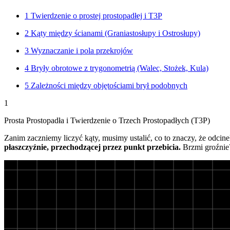
1
Twierdzenie o prostej prostopadłej i T3P
2
Kąty między ścianami (Graniastosłupy i Ostrosłupy)
3
Wyznaczanie i pola przekrojów
4
Bryły obrotowe z trygonometrią (Walec, Stożek, Kula)
5
Zależności między objętościami brył podobnych
1
Prosta Prostopadła i Twierdzenie o Trzech Prostopadłych (T3P)
Zanim zaczniemy liczyć kąty, musimy ustalić, co to znaczy, że odcine
płaszczyźnie, przechodzącej przez punkt przebicia.
Brzmi groźnie?