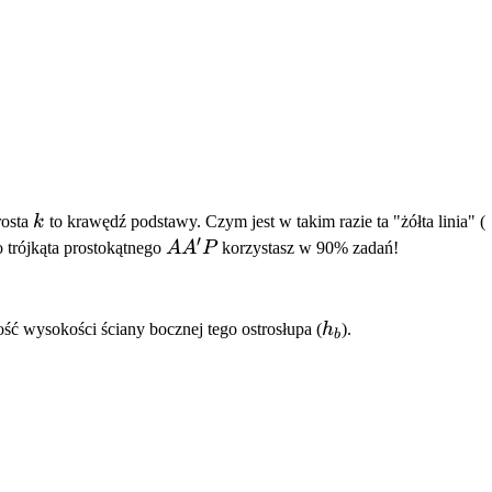
k
rosta
k
to krawędź podstawy. Czym jest w takim razie ta "żółta linia" (
′
AA'P
 trójkąta prostokątnego
A
A
P
korzystasz w 90% zadań!
h_b
ość wysokości ściany bocznej tego ostrosłupa (
h
).
b