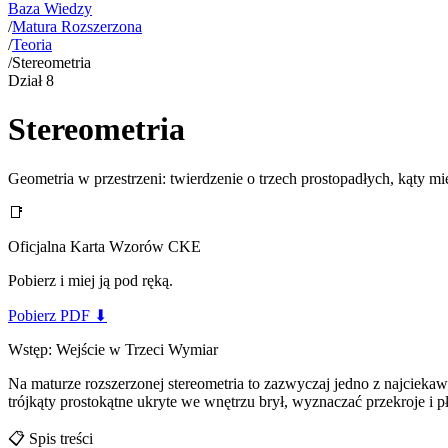
Baza Wiedzy
/
Matura Rozszerzona
/
Teoria
/
Stereometria
Dział
8
Stereometria
Geometria w przestrzeni: twierdzenie o trzech prostopadłych, kąty m
📑
Oficjalna Karta Wzorów CKE
Pobierz i miej ją pod ręką.
Pobierz PDF
⬇
Wstęp: Wejście w Trzeci Wymiar
Na maturze rozszerzonej stereometria to zazwyczaj jedno z najciek
trójkąty prostokątne ukryte we wnętrzu brył, wyznaczać przekroje i 
📋
Spis treści