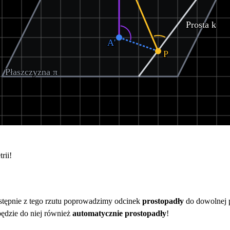
Prosta k
A'
P
Płaszczyzna π
rii!
astępnie z tego rzutu poprowadzimy odcinek
prostopadły
do dowolnej 
 będzie do niej również
automatycznie prostopadły
!