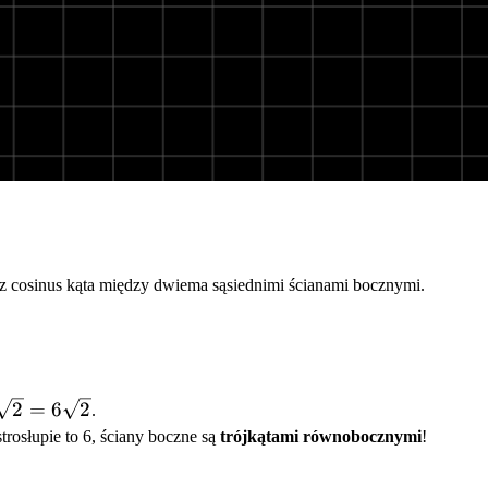
cz cosinus kąta między dwiema sąsiednimi ścianami bocznymi.
2
=
6
2
.
t{2}
osłupie to 6, ściany boczne są
trójkątami równobocznymi
!
t{2}