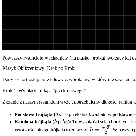
Powyższy rysunek to wyciągnięty "na płasko" trójkąt tworzący kąt d
Klasyk Obliczeniowy (Krok po Kroku):
Dany jest ostrosłup prawidłowy czworokątny, w którym wszystkie kr
Krok 1: Wymiary trójkąta "przekrojowego".
Zgodnie z naszym rysunkiem wyżej, potrzebujemy długości ramion teg
d
Podstawa trójkąta (
d
):
To przekątna kwadratu w podstawie o
h_1,
,
Ramiona trójkąta (
h
h
):
To wysokości ścian bocznych opu
1
2
h_2
h =
3
a
=
Wysokość takiego trójkąta to ze wzoru
h
. W naszym 
2
\frac{a\sqrt{3}}