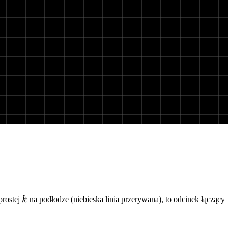
k
prostej
k
na podłodze (niebieska linia przerywana), to odcinek łączący