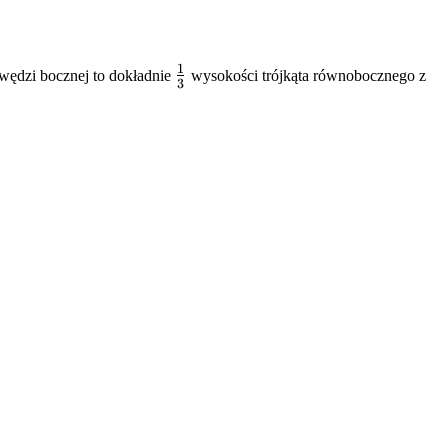
1
\frac{1}
wędzi bocznej to dokładnie
wysokości trójkąta równobocznego z
3
{3}