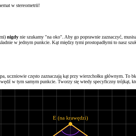
hemat w stereometrii!
ami)
nigdy
nie szukamy "na oko". Aby go poprawnie zaznaczyć, musisz 
dokładnie w jednym punkcie. Kąt między tymi prostopadłymi to nasz szu
pa, uczniowie często zaznaczają kąt przy wierzchołku głównym. To b
krawędź w tym samym punkcie. Tworzy się wtedy specyficzny trójkąt, 
E (na krawędzi)