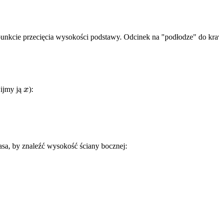
unkcie przecięcia wysokości podstawy. Odcinek na "podłodze" do kra
x
wijmy ją
x
):
asa, by znaleźć wysokość ściany bocznej: