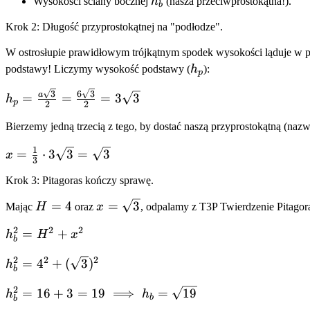
h_b
Wysokości ściany bocznej
h
(nasza przeciwprostokątna!).
4
b
Krok 2: Długość przyprostokątnej na "podłodze".
W ostrosłupie prawidłowym trójkątnym spodek wysokości ląduje w p
h_p
podstawy! Liczymy wysokość podstawy (
h
):
p
h_p =
3
6
3
a
=
=
=
3
3
h
p
2
2
\frac{a\sqrt{3}}
{2} =
Bierzemy jedną trzecią z tego, by dostać naszą przyprostokątną (naz
\frac{6\sqrt{3}}
1
x =
=
⋅
3
3
=
3
x
{2} = 3\sqrt{3}
3
\frac{1}
Krok 3: Pitagoras kończy sprawę.
{3} \cdot
3\sqrt{3}
H
x =
=
4
=
3
Mając
H
oraz
x
, odpalamy z T3P Twierdzenie Pitagor
=
=
\sqrt{3}
2
2
2
\sqrt{3}
h_b^2
=
+
h
H
x
4
b
=
2
2
2
h_b^2 =
=
4
+
(
3
)
H^2
h
b
4^2 +
+ x^2
2
h_b^2 =
=
16
+
3
=
19
⟹
=
19
(\sqrt{3})^2
h
h
b
b
16 + 3 =