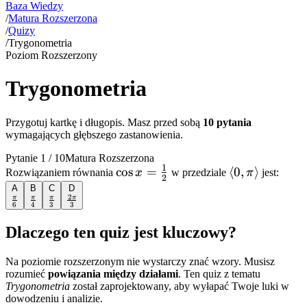
Baza Wiedzy
/
Matura Rozszerzona
/
Quizy
/
Trygonometria
Poziom Rozszerzony
Trygonometria
Przygotuj kartkę i długopis. Masz przed sobą
10
pytania
wymagających głębszego zastanowienia.
Pytanie
1
/
10
Matura Rozszerzona
1
\cos x =
cos
=
\langle
⟨
0
,
⟩
Rozwiązaniem równania
x
w przedziale
π
jest:
2
\frac{1}
0, \pi
A
B
C
D
2
\frac{\pi}
\frac{\pi}
\frac{\pi}
\frac{2\pi}
π
π
π
π
{2}
\rangle
6
4
3
3
{6}
{4}
{3}
{3}
Dlaczego ten quiz jest kluczowy?
Na poziomie rozszerzonym nie wystarczy znać wzory. Musisz
rozumieć
powiązania między działami
. Ten quiz z tematu
Trygonometria
został zaprojektowany, aby wyłapać Twoje luki w
dowodzeniu i analizie.