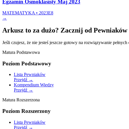
Egzamin Ósmoklasisty Maj 2023
MATEMATYKA • 2023
E8
→
Arkusz to za dużo? Zacznij od Pewniaków
Jeśli czujesz, że nie jesteś jeszcze gotowy na rozwiązywanie pełnyc
Matura Podstawowa
Poziom Podstawowy
Lista Pewniaków
Przejdź
→
Kompendium Wiedzy
Przejdź
→
Matura Rozszerzona
Poziom Rozszerzony
Lista Pewniaków
Przejdź
→