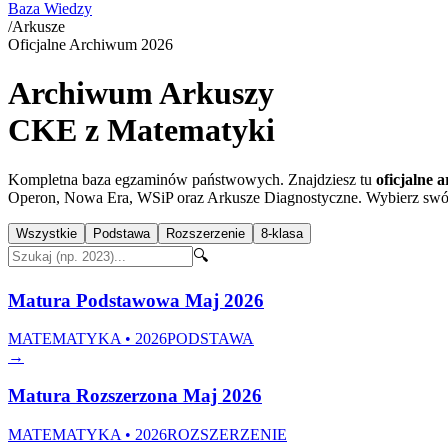
Baza Wiedzy
/
Arkusze
Oficjalne Archiwum
2026
Archiwum Arkuszy
CKE z Matematyki
Kompletna baza egzaminów państwowych. Znajdziesz tu
oficjalne
Operon, Nowa Era, WSiP
oraz
Arkusze Diagnostyczne
. Wybierz swó
Wszystkie
Podstawa
Rozszerzenie
8-klasa
🔍
Matura Podstawowa Maj 2026
MATEMATYKA • 2026
PODSTAWA
→
Matura Rozszerzona Maj 2026
MATEMATYKA • 2026
ROZSZERZENIE