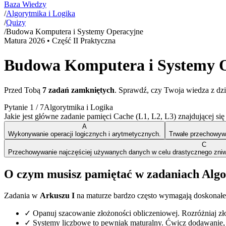
Baza Wiedzy
/
Algorytmika i Logika
/
Quizy
/
Budowa Komputera i Systemy Operacyjne
Matura
2026
• Część II Praktyczna
Budowa Komputera i Systemy 
Przed Tobą
7
zadań zamkniętych
. Sprawdź, czy Twoja wiedza z dz
Pytanie
1
/
7
Algorytmika i Logika
Jakie jest główne zadanie pamięci Cache (L1, L2, L3) znajdującej si
A
Wykonywanie operacji logicznych i arytmetycznych.
Trwałe przechowywa
C
Przechowywanie najczęściej używanych danych w celu drastycznego zniw
O czym musisz pamiętać w zadaniach Algo
Zadania w
Arkuszu I
na maturze bardzo często wymagają doskonałe
✓
Opanuj szacowanie złożoności obliczeniowej. Rozróżniaj zł
✓
Systemy liczbowe to pewniak maturalny. Ćwicz dodawanie,