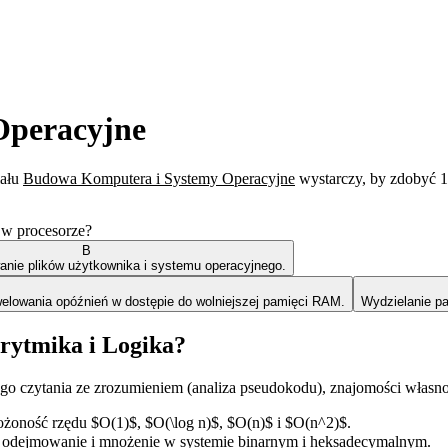
Operacyjne
iału
Budowa Komputera i Systemy Operacyjne
wystarczy, by zdobyć 1
ę w procesorze?
B
nie plików użytkownika i systemu operacyjnego.
elowania opóźnień w dostępie do wolniejszej pamięci RAM.
Wydzielanie pa
rytmika i Logika?
go czytania ze zrozumieniem (analiza pseudokodu), znajomości włas
ożoność rzędu $O(1)$, $O(\log n)$, $O(n)$ i $O(n^2)$.
 odejmowanie i mnożenie w systemie binarnym i heksadecymalnym.