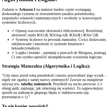
Zadania w
Arkuszu I
na maturze bardzo często wymagają
doskonałego czytania ze zrozumieniem (analiza pseudokodu),
znajomości własności matematycznych i swobody w konwersjach
systemów liczbowych.
✓
Opanuj szacowanie złożoności obliczeniowej. Rozróżniaj
złożoność rzędu $O(1)$, $O(\log n)$, $O(n)$ i $O(n^2)$.
✓
Systemy liczbowe to pewniak maturalny. Ćwicz dodawanie,
odejmowanie i mnożenie w systemie binarnym i
heksadecymalnym.
✓
Logika i bramki – pamiętaj o prawach de Morgana, pomogą
Ci one szybko uprościć skomplikowane wyrażenia logiczne.
Strategia Maturalna (Algorytmika i Logika):
"Gdy masz przed sobą pseudokod i musisz przewidzieć jego wynik –
nigdy nie zgaduj z samej nazwy zmiennych! Zawsze na marginesie
narysuj tzw.
tabelkę zmiennych
. Prześledź na sucho pierwsze 2-3
obiegi pętli, zapisując, jak zmieniają się wartości. To najpewniejszy
sposób na uniknięcie głupiego błędu w indeksowaniu (np.
przesunięcia o 1)."
To nie koniec powtórki!