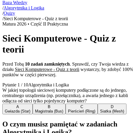
Baza Wiedzy
/
Algorytmika i Logika
/
Quizy
/
Sieci Komputerowe - Quiz z teorii
Matura
2026
• Część II Praktyczna
Sieci Komputerowe - Quiz z
teorii
Przed Tobą
10
zadań zamkniętych
. Sprawdź, czy Twoja wiedza z
działu
Sieci Komputerowe - Quiz z teorii
wystarczy, by zdobyć 100
punktów w części pierwszej.
Pytanie
1
/
10
Algorytmika i Logika
W jakiej topologii sieciowej komputery podłączone są do jednego,
centralnego urządzenia (np. przełącznika), a awaria jednego z kabli
odłącza od sieci tylko pojedynczy komputer?
A
B
C
D
Gwiazda (Star)
Magistrala (Bus)
Pierścień (Ring)
Siatka (Mesh)
O czym musisz pamiętać w zadaniach
Algorytmika i Logika?