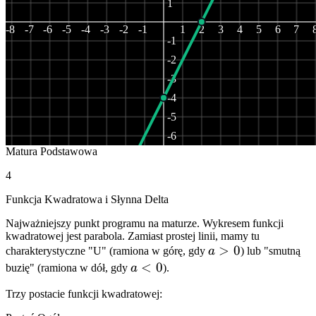
1
-8
-7
-6
-5
-4
-3
-2
-1
1
2
3
4
5
6
7
-1
-2
-3
-4
-5
-6
Matura Podstawowa
-7
-8
4
Funkcja Kwadratowa i Słynna Delta
Najważniejszy punkt programu na maturze. Wykresem funkcji
kwadratowej jest parabola. Zamiast prostej linii, mamy tu
a
>
0
charakterystyczne "U" (ramiona w górę, gdy
a
) lub "smutną
>
a
<
0
buzię" (ramiona w dół, gdy
a
).
0
<
Trzy postacie funkcji kwadratowej:
0