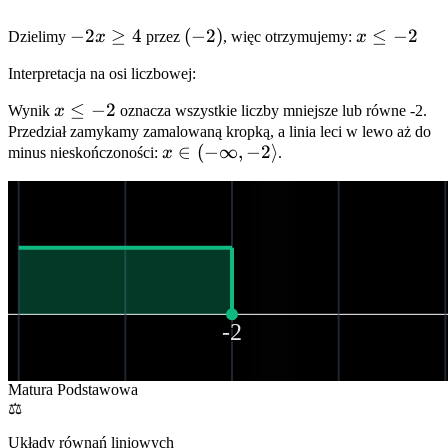
-2x
−
2
≥
4
(-2)
(
−
2
)
x
≤
−
2
Dzielimy
x
przez
, więc otrzymujemy:
x
\ge
\le
Interpretacja na osi liczbowej:
4
-2
x
≤
−
2
Wynik
x
oznacza wszystkie liczby mniejsze lub równe -2.
\le
Przedział zamykamy zamalowaną kropką, a linia leci w lewo aż do
x \in (-
∈
(
−
∞
,
−
2
⟩
minus nieskończoności:
x
.
-2
\infty,
-2\rangle
-2
Matura Podstawowa
⚖️
Układy równań liniowych