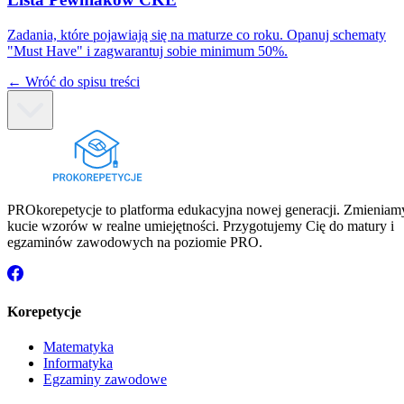
Zadania, które pojawiają się na maturze co roku. Opanuj schematy
"Must Have" i zagwarantuj sobie minimum 50%.
← Wróć do spisu treści
PROkorepetycje to platforma edukacyjna nowej generacji. Zmieniam
kucie wzorów w realne umiejętności. Przygotujemy Cię do matury i
egzaminów zawodowych na poziomie PRO.
Korepetycje
Matematyka
Informatyka
Egzaminy zawodowe