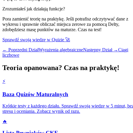
Zrozumiałeś jak działają funkcje?
Pora zamienić teorię na praktykę. Jeśli potrafisz odczytywać dane z
wykresu i sprawnie obliczać miejsca zerowe za pomocą Delty,
zdobędziesz masę punktów na maturze. Czas na test!
Sprawdź swoją wiedzę w Quizie 🚀
← Poprzedni Dział
Wyrażenia algebraiczne
Następny Dział →
Ciągi
liczbowe
Teoria opanowana? Czas na praktykę!
⚡️
Baza Quizów Maturalnych
Krótkie testy z każdego działu. Sprawdź swoją wiedzę w 5 minut, be
stresu i oceniania. Zobacz wynik od razu.
🔥
Lista Pewniaków CKE