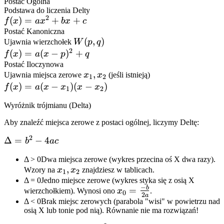
Postać Ogólna
Podstawa do liczenia Delty
2
f(x)
(
)
=
+
+
f
x
a
x
b
x
c
=
Postać Kanoniczna
W(p,
(
,
)
Ujawnia wierzchołek
W
p
q
ax^2
2
q)
f(x)
(
)
=
(
−
)
+
+
f
x
a
x
p
q
=
Postać Iloczynowa
bx
x_1,
,
Ujawnia miejsca zerowe
x
x
(jeśli istnieją)
a(x-
+ c
1
2
x_2
f(x)
(
)
=
(
−
)
(
−
)
p)^2
f
x
a
x
x
x
x
1
2
=
+ q
Wyróżnik trójmianu (Delta)
a(x-
x_1)
Aby znaleźć miejsca zerowe z postaci ogólnej, liczymy Deltę:
(x-
2
\Delta
Δ
=
−
4
b
a
c
x_2)
= b^2
Δ > 0
Dwa miejsca zerowe (wykres przecina oś X dwa razy).
- 4ac
x_1,
,
Wzory na
x
x
znajdziesz w tablicach.
1
2
x_2
Δ = 0
Jedno miejsce zerowe (wykres styka się z osią X
−
b
x_0 =
=
wierzchołkiem). Wynosi ono
x
.
0
2
a
\frac{-
Δ < 0
Brak miejsc zerowych (parabola "wisi" w powietrzu nad
osią X lub tonie pod nią). Równanie nie ma rozwiązań!
b}