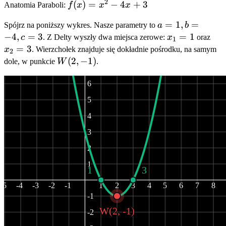
{2a}
2
f(x)
(
)
=
−
4
+
3
Anatomia Paraboli:
f
x
x
x
=
a=1,
=
1
,
=
Spójrz na poniższy wykres. Nasze parametry to
a
b
x^2
b=-4,
−
4
,
=
3
x_1
=
1
x_2
c
. Z Delty wyszły dwa miejsca zerowe:
x
oraz
-
1
c=3
= 1
= 3
=
3
x
. Wierzchołek znajduje się dokładnie pośrodku, na samym
4x
2
W(2,
(
2
,
−
1
)
dole, w punkcie
W
+ 3
.
7
-1)
6
5
4
3
2
1
1
3
-5
-4
-3
-2
-1
1
2
3
4
5
6
7
8
-1
W(2, -1)
-2