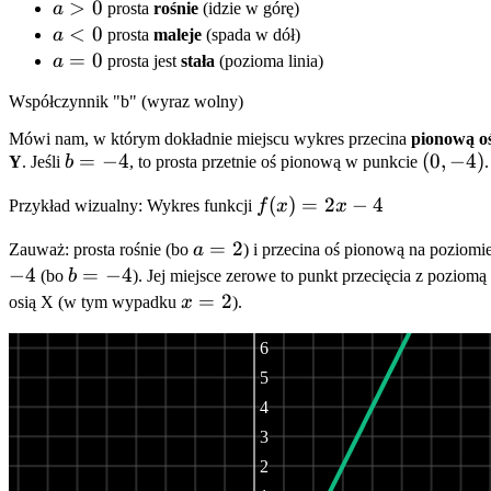
a
>
0
a
prosta
rośnie
(idzie w górę)
>
a
<
0
a
prosta
maleje
(spada w dół)
0
<
a
=
0
a
prosta jest
stała
(pozioma linia)
0
=
Współczynnik "b" (wyraz wolny)
0
Mówi nam, w którym dokładnie miejscu wykres przecina
pionową o
b
=
−
4
(0,
(
0
,
−
4
)
Y
. Jeśli
b
, to prosta przetnie oś pionową w punkcie
.
=
-4)
f(x)
(
)
=
2
−
4
Przykład wizualny: Wykres funkcji
f
x
x
-4
=
a
=
2
Zauważ: prosta rośnie (bo
a
) i przecina oś pionową na poziomi
2x
=
−
4
b
=
−
4
(bo
b
). Jej miejsce zerowe to punkt przecięcia z poziomą
- 4
2
=
x
=
2
osią X (w tym wypadku
x
).
7
-4
=
6
2
5
4
3
2