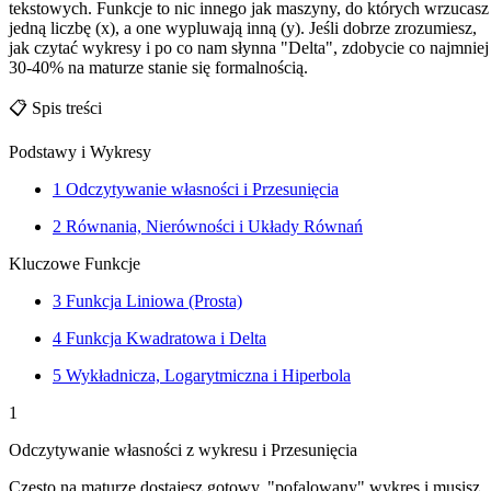
tekstowych. Funkcje to nic innego jak maszyny, do których wrzucasz
jedną liczbę (x), a one wypluwają inną (y). Jeśli dobrze zrozumiesz,
jak czytać wykresy i po co nam słynna "Delta", zdobycie co najmniej
30-40% na maturze stanie się formalnością.
📋
Spis treści
Podstawy i Wykresy
1
Odczytywanie własności i Przesunięcia
2
Równania, Nierówności i Układy Równań
Kluczowe Funkcje
3
Funkcja Liniowa (Prosta)
4
Funkcja Kwadratowa i Delta
5
Wykładnicza, Logarytmiczna i Hiperbola
1
Odczytywanie własności z wykresu i Przesunięcia
Często na maturze dostajesz gotowy, "pofalowany" wykres i musisz