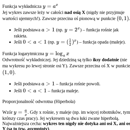
x
y =
=
Funkcja wykładnicza
y
a
a^x
Jej wykres zawsze leży w całości
nad osią X
(nigdy nie przyjmuje
(0,
(
0
,
1
)
wartości ujemnych!). Zawsze przecina oś pionową w punkcie
1)
x
a
>
1
y =
=
2
Jeśli podstawa
a
(np.
y
) – funkcja rośnie jak
>
2^x
rakieta.
1
x
0
0
<
<
1
y =
=
(
)
Jeśli
a
(np.
y
) – funkcja opada (maleje).
1
2
<
(\frac{1}
y =
=
lo
g
Funkcja logarytmiczna
y
x
a
{2})^x
a
\log_a
Odwrotność wykładniczej. Jej dziedziną są tylko
iksy dodatnie
(nie
<
ma wykresu po lewej stronie osi Y). Zawsze przecina oś X w punkci
x
1
(
1
,
0
)
.
a
>
1
Jeśli podstawa
a
– funkcja rośnie powoli.
>
0
0
<
<
1
Jeśli
a
– funkcja maleje.
1
<
Proporcjonalność odwrotna (Hiperbola)
a
<
a
y =
=
Wzór
y
. Gdy x rośnie, y maleje (np. im więcej robotników, ty
x
1
\frac{a}
krótszy czas pracy). Jej wykresem są dwa łuki zwane hiperbolą.
Najważniejsza cecha:
wykres ten nigdy nie dotyka ani osi X, ani os
{x}
Y (są to tzw. asymptoty)
.