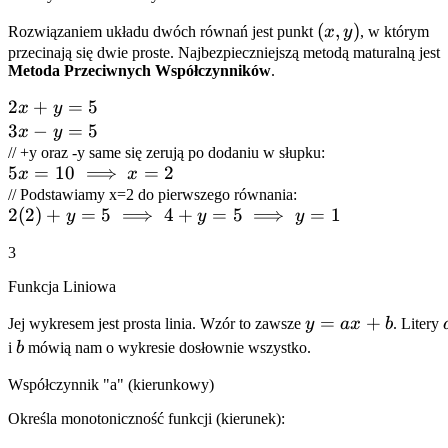
(x,
(
,
)
Rozwiązaniem układu dwóch równań jest punkt
x
y
, w którym
y)
przecinają się dwie proste. Najbezpieczniejszą metodą maturalną jest
Metoda Przeciwnych Współczynników
.
2x
2
+
=
5
x
y
+
3x
3
−
=
5
x
y
y
-
// +y oraz -y same się zerują po dodaniu w słupku:
5x = 10
5
=
10
⟹
=
2
=
x
x
y
\implies
// Podstawiamy x=2 do pierwszego równania:
5
=
2(2) +
2
(
2
)
+
=
5
⟹
4
+
=
5
⟹
=
1
y
y
y
x = 2
5
y = 5
3
\implies
4 + y =
Funkcja Liniowa
5
y
=
+
Jej wykresem jest prosta linia. Wzór to zawsze
y
a
x
b
. Litery
\implies
=
b
i
b
mówią nam o wykresie dosłownie wszystko.
y = 1
ax
Współczynnik "a" (kierunkowy)
+
b
Określa monotoniczność funkcji (kierunek):