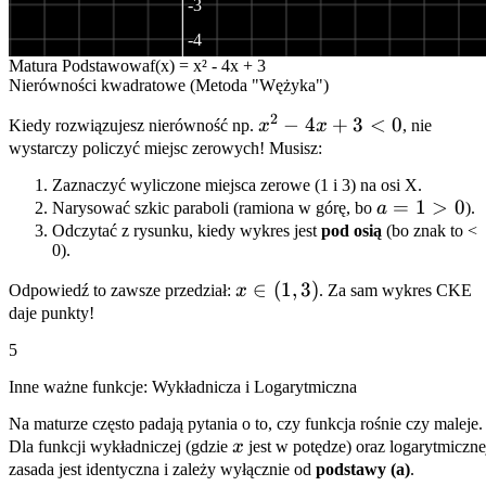
-3
-4
Matura Podstawowa
f(x) =
x²
-
4
x
+
3
-5
Nierówności kwadratowe (Metoda "Wężyka")
-6
2
x^2
−
4
+
3
<
0
Kiedy rozwiązujesz nierówność np.
x
x
, nie
-7
-
wystarczy policzyć miejsc zerowych! Musisz:
4x
-8
Zaznaczyć wyliczone miejsca zerowe (1 i 3) na osi X.
+ 3
a=1
=
1
>
0
Narysować szkic paraboli (ramiona w górę, bo
a
).
< 0
> 0
Odczytać z rysunku, kiedy wykres jest
pod osią
(bo znak to
<
0
).
x
∈
(
1
,
3
)
Odpowiedź to zawsze przedział:
x
. Za sam wykres CKE
\in
daje punkty!
(1,
5
3)
Inne ważne funkcje: Wykładnicza i Logarytmiczna
Na maturze często padają pytania o to, czy funkcja rośnie czy maleje.
x
Dla funkcji wykładniczej (gdzie
x
jest w potędze) oraz logarytmiczne
zasada jest identyczna i zależy wyłącznie od
podstawy (a)
.