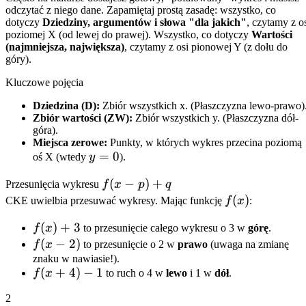
odczytać z niego dane. Zapamiętaj prostą zasadę: wszystko, co
dotyczy
Dziedziny, argumentów i słowa "dla jakich"
, czytamy z o
poziomej X (od lewej do prawej). Wszystko, co dotyczy
Wartości
(najmniejsza, największa)
, czytamy z osi pionowej Y (z dołu do
góry).
Kluczowe pojęcia
Dziedzina (D):
Zbiór wszystkich x. (Płaszczyzna lewo-prawo)
Zbiór wartości (ZW):
Zbiór wszystkich y. (Płaszczyzna dół-
góra).
Miejsca zerowe:
Punkty, w których wykres przecina poziomą
y=0
=
0
oś X (wtedy
y
).
f(x-
(
−
)
+
Przesunięcia wykresu
f
x
p
q
p)
f(x)
(
)
CKE uwielbia przesuwać wykresy. Mając funkcję
f
x
:
+
f(x)
(
)
+
3
f
x
to przesunięcie całego wykresu o 3 w
górę
.
q
+ 3
f(x
(
−
2
)
f
x
to przesunięcie o 2 w
prawo
(uwaga na zmianę
-
znaku w nawiasie!).
f(x
(
+
4
)
−
1
f
x
to ruch o 4 w
lewo
i 1 w
dół
.
2)
+
2
4)