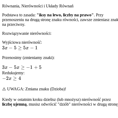
- 1
Równania, Nierówności i Układy Równań
Podstawa to zasada:
"iksy na lewo, liczby na prawo"
. Przy
przenoszeniu na drugą stronę znaku równości, zawsze zmieniasz zna
na przeciwny.
Rozwiązywanie nierówności:
Wyjściowa nierówność:
3x
3
−
5
≥
5
−
1
x
x
- 5
Przenosimy (zmieniamy znaki):
\ge
5x
3x
3
−
5
≥
−
1
+
5
x
x
- 1
-
Redukujemy:
-2x
−
2
≥
4
x
5x
\ge
\ge
⚠️ UWAGA: Zmiana znaku (Dzioba)!
4
-1
+
Kiedy w ostatnim kroku dzielisz (lub mnożysz) nierówność przez
5
liczbę ujemną
, musisz odwrócić "dziób" nierówności w drugą stronę