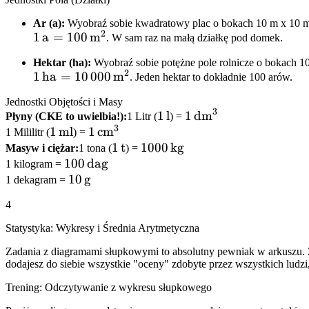
Ar (a):
Wyobraź sobie kwadratowy plac o bokach 10 m x 10 m
2
1\,\text{a} =
1
a
=
100
m
. W sam raz na małą działkę pod domek.
100\,\text{m}^2
Hektar (ha):
Wyobraź sobie potężne pole rolnicze o bokach 1
2
1\,\text{ha} =
1
ha
=
10
000
m
. Jeden hektar to dokładnie 100 arów.
10\,000\,\text{m}^2
Jednostki Objętości i Masy
3
1\,\text{l}
1\,\text{dm}^3
1
l
1
dm
Płyny (CKE to uwielbia!):
1 Litr (
) =
3
1\,\text{ml}
1
ml
1\,\text{cm}^3
1
cm
1 Mililitr (
) =
1\,\text{t}
1
t
1000\,\text{kg}
1000
kg
Masyw i ciężar:
1 tona (
) =
100\,\text{dag}
100
dag
1 kilogram =
10\,\text{g}
10
g
1 dekagram =
4
Statystyka: Wykresy i Średnia Arytmetyczna
Zadania z diagramami słupkowymi to absolutny pewniak w arkuszu. Z
dodajesz do siebie wszystkie "oceny" zdobyte przez wszystkich ludzi,
Trening: Odczytywanie z wykresu słupkowego