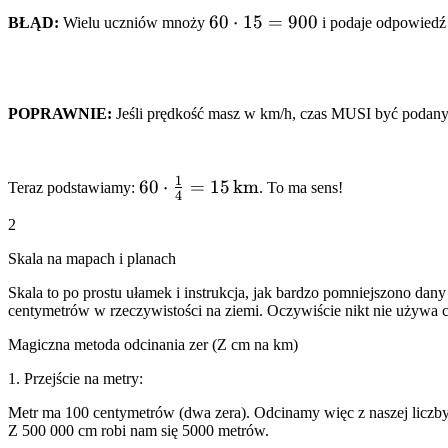
60
60
⋅
15
=
900
BŁĄD:
Wielu uczniów mnoży
i podaje odpowiedź 
\cdot
15 =
900
POPRAWNIE:
Jeśli prędkość masz w km/h, czas MUSI być podany
1
60 \cdot
60
⋅
=
15
km
Teraz podstawiamy:
. To ma sens!
4
\frac{1}{4} =
2
15\,\text{km}
Skala na mapach i planach
Skala to po prostu ułamek i instrukcja, jak bardzo pomniejszono dany 
centymetrów w rzeczywistości na ziemi. Oczywiście nikt nie używa 
Magiczna metoda odcinania zer (Z cm na km)
1. Przejście na metry:
Metr ma 100 centymetrów (dwa zera). Odcinamy więc z naszej liczb
Z 500 000 cm robi nam się 5000 metrów.