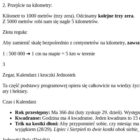
2. Przejście na kilometry:
Kilometr to 1000 metrów (trzy zera). Odcinamy
kolejne trzy zera
.
Z 5000 metrów robi nam się nagle 5 kilometrów.
Złota reguła:
Aby zamienić skalę bezpośrednio z centymetrów na kilometry,
zawsz
1 : 500 000
➔
1 cm na mapie = 5 km w terenie
3
Zegar, Kalendarz i kruczki Jednostek
Ta część podstawy programowej opiera się całkowicie na wiedzy życi
ary i hektary.
Czas i Kalendarz
Rok przestępny:
Ma 366 dni (luty zyskuje 29. dzień). Występuj
Kwadranse:
Godzina ma 4 kwadranse. Jeden kwadrans to 15 
Trik na kostki dłoni:
Aby przypomnieć sobie, czy miesiąc ma 30 
wyjątkiem (28/29).
Lipiec i Sierpień to dwie kostki obok siebie
Jednostki Pola (Działki)