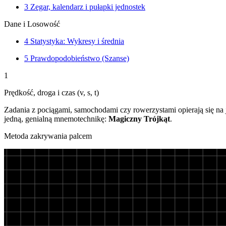
3
Zegar, kalendarz i pułapki jednostek
Dane i Losowość
4
Statystyka: Wykresy i średnia
5
Prawdopodobieństwo (Szanse)
1
Prędkość, droga i czas (v, s, t)
Zadania z pociągami, samochodami czy rowerzystami opierają się na 
jedną, genialną mnemotechnikę:
Magiczny Trójkąt
.
Metoda zakrywania palcem