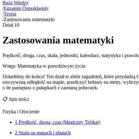
Baza Wiedzy
/
Egzamin Ósmoklasisty
/
Teoria
/
Zastosowania matematyki
Dział
10
Zastosowania matematyki
Prędkość, droga, czas, skala, jednostki, kalendarz, statystyka i praw
Wstęp: Matematyka w prawdziwym życiu
Dotarliśmy do końca! Ten dział to zbiór zagadnień, które przydadzą 
rzeczywistą odległość na mapie, przeliczyć hektary na metry, wylicz
o ile pamiętasz o pułapkach z zamianą jednostek.
📋
Spis treści
Fizyka i Otoczenie
1
Prędkość, droga, czas (Magiczny Trójkąt)
2
Skala na mapach i planach