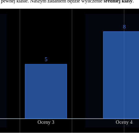
 pewnej klasie. Naszym zadaniem będzie wyliczenie
średniej klasy
.
8
5
Oceny 3
Oceny 4