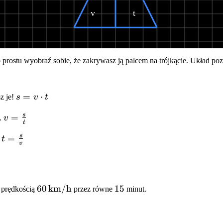
v
t
o prostu wyobraź sobie, że zakrywasz ją palcem na trójkącie. Układ p
s = v
=
⋅
z je!
s
v
t
\cdot
s
v =
=
.
v
t
t
\frac{s}
s
t =
=
.
t
{t}
v
\frac{s}
{v}
60\,\text{km/h}
60
km/h
15
15
z prędkością
przez równe
minut.