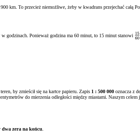
900 km. To przecież niemożliwe, żeby w kwadrans przejechać całą Po
15
\f
 w godzinach. Ponieważ godzina ma 60 minut, to 15 minut stanowi
60
{
teren, by zmieścił się na kartce papieru. Zapis
1 : 500 000
oznacza z de
centymetrów do mierzenia odległości między miastami. Naszym celem je
y
dwa zera na końcu
.