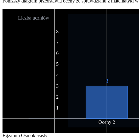
Poniższy diagram przedstawia oceny ze sprawdzianu z matematyki w
Liczba uczniów
8
7
6
5
4
3
3
2
1
Oceny 2
Egzamin Ósmoklasisty