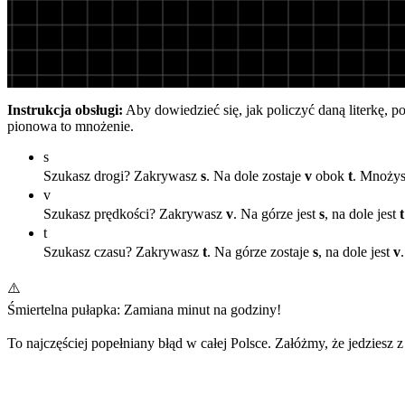
Instrukcja obsługi:
Aby dowiedzieć się, jak policzyć daną literkę, p
pionowa to mnożenie.
s
Szukasz drogi? Zakrywasz
s
. Na dole zostaje
v
obok
t
. Mnożys
v
Szukasz prędkości? Zakrywasz
v
. Na górze jest
s
, na dole jest
t
t
Szukasz czasu? Zakrywasz
t
. Na górze zostaje
s
, na dole jest
v
⚠️
Śmiertelna pułapka: Zamiana minut na godziny!
To najczęściej popełniany błąd w całej Polsce. Załóżmy, że jedziesz 