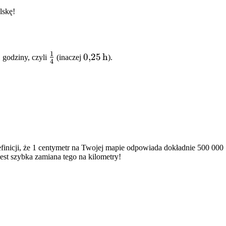
lskę!
1
rac{15}
\frac{1}
0{,}25\,\text{h}
0
,
25
h
godziny, czyli
(inaczej
).
4
60}
{4}
finicji, że 1 centymetr na Twojej mapie odpowiada dokładnie 500 000
st szybka zamiana tego na kilometry!