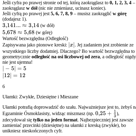
Jeśli cyfra po prawej stronie od tej, którą zaokrąglasz to
0, 1, 2, 3, 4
–
+ 3
(-4)
zaokrąglasz
w dół
(nic nie zmieniasz, ucinasz koniec).
= 8
=
Jeśli cyfrą po prawej jest
5, 6, 7, 8, 9
– musisz zaokrąglić
w górę
10
(dodajesz 1).
3{,}141...
3
,
141...
≈
3
,
14
- 4
(w dół)
\approx
5{,}678
5
,
678
≈
5
,
68
= 6
(w górę)
3{,}14
\approx
Wartość bezwzględna (Odległość)
|x|
∣
∣
Zapisywana jako pionowe kreski:
x
. Jej zadaniem jest zrobienie ze
5{,}68
wszystkiego liczby dodatniej. Dlaczego? Bo wartość bezwzględna to
geometrycznie
odległość na osi liczbowej od zera
, a odległość nigdy
nie jest ujemna!
|-5|
∣
−
5∣
=
5
=
|12|
∣12∣
=
12
5
=
6
12
Ułamki: Zwykłe, Dziesiętne i Mieszane
Ułamki potrafią doprowadzić do szału. Najważniejsze jest to, żebyś n
1
0{,}25
0
,
25
+
Egzaminie Ósmoklasisty, widząc miszmasz (np.
),
3
+
zdecydował się
tylko na jeden format
. Najbezpieczniej jest zawsze
zamieniać przecinki (dziesiętne) na ułamki z kreską (zwykłe), bo
\frac{1}
unikniesz nieskończonych cyfr.
{3}