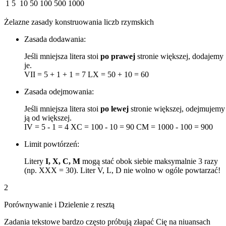
1
5
10
50
100
500
1000
Żelazne zasady konstruowania liczb rzymskich
Zasada dodawania:
Jeśli mniejsza litera stoi
po prawej
stronie większej, dodajemy
je.
VII = 5 + 1 + 1 = 7
LX = 50 + 10 = 60
Zasada odejmowania:
Jeśli mniejsza litera stoi
po lewej
stronie większej, odejmujemy
ją od większej.
IV = 5 - 1 = 4
XC = 100 - 10 = 90
CM = 1000 - 100 = 900
Limit powtórzeń:
Litery
I, X, C, M
mogą stać obok siebie maksymalnie 3 razy
(np. XXX = 30). Liter V, L, D nie wolno w ogóle powtarzać!
2
Porównywanie i Dzielenie z resztą
Zadania tekstowe bardzo często próbują złapać Cię na niuansach