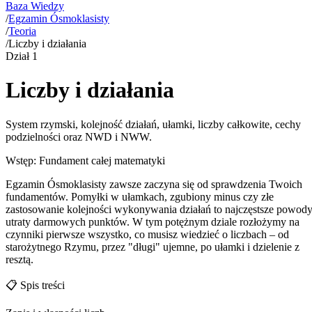
Baza Wiedzy
/
Egzamin Ósmoklasisty
/
Teoria
/
Liczby i działania
Dział
1
Liczby i działania
System rzymski, kolejność działań, ułamki, liczby całkowite, cechy
podzielności oraz NWD i NWW.
Wstęp: Fundament całej matematyki
Egzamin Ósmoklasisty zawsze zaczyna się od sprawdzenia Twoich
fundamentów. Pomyłki w ułamkach, zgubiony minus czy złe
zastosowanie kolejności wykonywania działań to najczęstsze powod
utraty darmowych punktów. W tym potężnym dziale rozłożymy na
czynniki pierwsze wszystko, co musisz wiedzieć o liczbach – od
starożytnego Rzymu, przez "długi" ujemne, po ułamki i dzielenie z
resztą.
📋
Spis treści