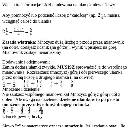
Wielka transformacja: Liczba mieszana na ułamek niewłaściwy
1
2\frac{1}
2
Aby pomnożyć lub podzielić liczbę z "całością" (np.
), musisz
4
{4}
wciągnąć całość do ułamka.
1
2
⋅
4
+
1
9
2\frac{1}
2
\frac{2
\frac{9}
→
→
4
4
4
{4}
\cdot 4
{4}
Zasada wiatraka:
Mnożysz dużą liczbę z przodu przez mianownik
+ 1}
(na dole), dodajesz licznik (na górze) i wynik wpisujesz na górę.
{4}
Mianownik zostaje nienaruszony!
Dodawanie i odejmowanie
Zanim dodasz ułamki zwykłe,
MUSISZ
sprowadzić je do wspólnego
mianownika. Rozszerzasz (mnożysz) górę i dół pierwszego ułamka
przez dolną liczbę z drugiego ułamka (i na odwrót).
1
1
1
⋅
3
1
⋅
2
3
2
5
\frac{1}
+
=
+
=
+
=
2
3
2
⋅
3
3
⋅
2
6
6
6
{2} +
Mnożenie i dzielenie
Nie szukasz wspólnego mianownika! Mnożysz górę z górą i dół z
\frac{1}
dołem. Ale uwaga na dzielenie:
dzielenie ułamków to po prostu
{3} =
mnożenie przez odwrotność drugiego ułamka
!
\frac{1
2
3
2
4
8
\frac{2}
:
=
⋅
=
5
4
5
3
15
\cdot 3}
{5} :
Ułamek pewnej liczby
{2 \cdot
\frac{3}
Słowo "z" w matematyce oznacza
mnożenie
. Jeśli zadanie pyta: "Ile