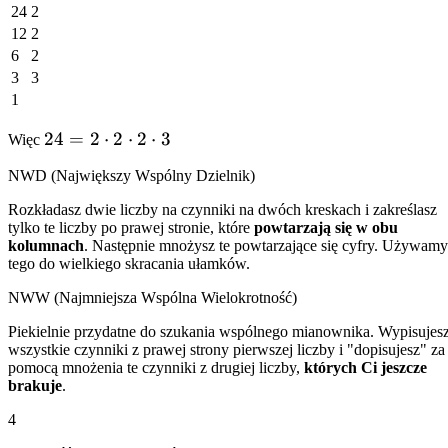
24
2
12
2
6
2
3
3
1
24 =
24
=
2
⋅
2
⋅
2
⋅
3
Więc
2
NWD (Największy Wspólny Dzielnik)
\cdot
2
Rozkładasz dwie liczby na czynniki na dwóch kreskach i zakreślasz
tylko te liczby po prawej stronie, które
powtarzają się w obu
\cdot
kolumnach
. Następnie mnożysz te powtarzające się cyfry. Używamy
2
tego do wielkiego skracania ułamków.
\cdot
NWW (Najmniejsza Wspólna Wielokrotność)
3
Piekielnie przydatne do szukania wspólnego mianownika. Wypisujes
wszystkie czynniki z prawej strony pierwszej liczby i "dopisujesz" za
pomocą mnożenia te czynniki z drugiej liczby,
których Ci jeszcze
brakuje
.
4