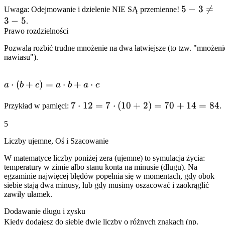
5-3
5
−
3

=
=
Uwaga: Odejmowanie i dzielenie NIE SĄ przemienne!
b =
3
−
5
\neq
b
.
b
Prawo rozdzielności
3-5
+
\cdot
a
a
Pozwala rozbić trudne mnożenie na dwa łatwiejsze (to tzw. "mnożeni
nawiasu").
a
⋅
(
+
)
=
⋅
+
⋅
a
b
c
a
b
a
c
\cdot
7
7
⋅
12
=
7
⋅
(
10
+
2
)
=
70
+
14
=
84
Przykład w pamięci:
.
(b +
\cdot
c) =
5
12 =
a
7
\cdot
Liczby ujemne, Oś i Szacowanie
\cdot
b + a
W matematyce liczby poniżej zera (ujemne) to symulacja życia:
(10
\cdot
temperatury w zimie albo stanu konta na minusie (długu). Na
+ 2)
c
egzaminie najwięcej błędów popełnia się w momentach, gdy obok
siebie stają dwa minusy, lub gdy musimy oszacować i zaokrąglić
= 70
zawiły ułamek.
+ 14
= 84
Dodawanie długu i zysku
-15
Kiedy dodajesz do siebie dwie liczby o różnych znakach (np.