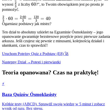
3} +
{4} =
2
\frac{2}
60
60
wynosi
z liczby
?", to Twoim obowiązkiem jest po prostu je
3
\frac{1
\frac{2}
{3}
pomnożyć.
\cdot 2}
{5}
2
2
⋅
60
120
{3 \cdot
\frac{2}
⋅
60
=
=
=
40
\cdot
3
3
3
2} =
{3} \cdot
Ogarniasz podstawy jak mistrz?
\frac{4}
\frac{3}
60 =
{3} =
Ten dział to absolutny szkielet na Egzaminie Ósmoklasisty – jego
{6} +
\frac{2
\frac{8}
opanowanie gwarantuje bezstresowe przejście przez pierwsze zadani
\frac{2}
\cdot 60}
arkusza. Jeśli czujesz się pewnie z minusami, kolejnością działań i
{15}
ułamkami, czas to sprawdzić!
{6} =
{3} =
\frac{5}
\frac{120}
Uruchom Potężny Quiz z Podstaw (E8) 🚀
{6}
{3} = 40
Następny Dział →
Potęgi i pierwiastki
Teoria opanowana? Czas na praktykę!
⚡️
Baza Quizów Ósmoklasisty
Krótkie testy (ABCD). Sprawdź swoją wiedzę w 5 minut i zobacz
wynik od razu. Bez stresu.