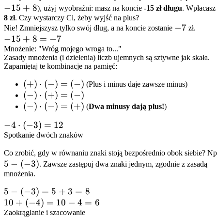
−
15
+
8
+
), użyj wyobraźni: masz na koncie
-15 zł długu
. Wpłacasz
8 zł
. Czy wystarczy Ci, żeby wyjść na plus?
8
-7
−
7
Nie! Zmniejszysz tylko swój dług, a na koncie zostanie
zł.
-15
−
15
+
8
=
−
7
+
Mnożenie: "Wróg mojego wroga to..."
Zasady mnożenia (i dzielenia) liczb ujemnych są sztywne jak skała.
8
Zapamiętaj te kombinacje na pamięć:
=
-7
(+)
(
+
)
⋅
(
−
)
=
(
−
)
(Plus i minus daje zawsze minus)
\cdot
(-)
(
−
)
⋅
(
+
)
=
(
−
)
(-) =
\cdot
(-)
(
−
)
⋅
(
−
)
=
(
+
)
(
Dwa minusy dają plus!
)
(-)
(+)
\cdot
-4
−
4
⋅
(
−
3
)
=
12
= (-)
(-) =
\cdot
Spotkanie dwóch znaków
(+)
(-3)
Co zrobić, gdy w równaniu znaki stoją bezpośrednio obok siebie? Np
= 12
5
−
(
−
3
)
. Zawsze zastępuj dwa znaki jednym, zgodnie z zasadą
mnożenia.
5 -
5
−
(
−
3
)
=
5
+
3
=
8
(-3)
10
10
+
(
−
4
)
=
10
−
4
=
6
= 5
+
Zaokrąglanie i szacowanie