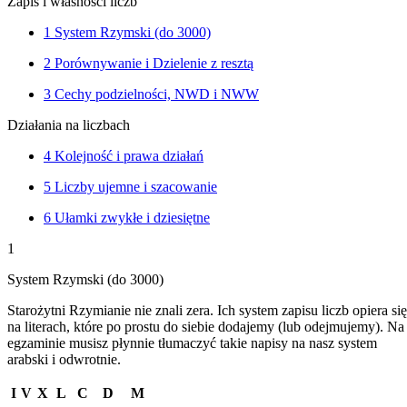
Zapis i własności liczb
1
System Rzymski (do 3000)
2
Porównywanie i Dzielenie z resztą
3
Cechy podzielności, NWD i NWW
Działania na liczbach
4
Kolejność i prawa działań
5
Liczby ujemne i szacowanie
6
Ułamki zwykłe i dziesiętne
1
System Rzymski (do 3000)
Starożytni Rzymianie nie znali zera. Ich system zapisu liczb opiera się
na literach, które po prostu do siebie dodajemy (lub odejmujemy). Na
egzaminie musisz płynnie tłumaczyć takie napisy na nasz system
arabski i odwrotnie.
I
V
X
L
C
D
M