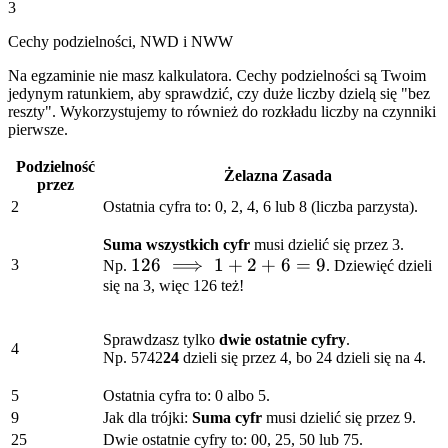
= 23
3
Cechy podzielności, NWD i NWW
Na egzaminie nie masz kalkulatora. Cechy podzielności są Twoim
jedynym ratunkiem, aby sprawdzić, czy duże liczby dzielą się "bez
reszty". Wykorzystujemy to również do rozkładu liczby na czynniki
pierwsze.
Podzielność
Żelazna Zasada
przez
2
Ostatnia cyfra to: 0, 2, 4, 6 lub 8 (liczba parzysta).
Suma wszystkich cyfr
musi dzielić się przez 3.
126
126
⟹
1
+
2
+
6
=
9
3
Np.
. Dziewięć dzieli
się na 3, więc 126 też!
\implies
1+2+6
= 9
Sprawdzasz tylko
dwie ostatnie cyfry
.
4
Np. 5742
24
dzieli się przez 4, bo 24 dzieli się na 4.
5
Ostatnia cyfra to: 0 albo 5.
9
Jak dla trójki:
Suma cyfr
musi dzielić się przez 9.
25
Dwie ostatnie cyfry to: 00, 25, 50 lub 75.