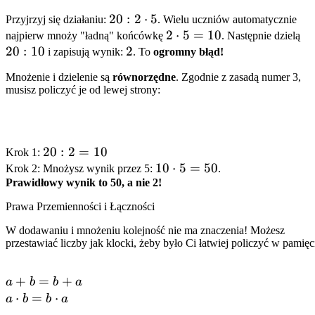
20 : 2
20
:
2
⋅
5
Przyjrzyj się działaniu:
. Wielu uczniów automatycznie
\cdot
2
2
⋅
5
=
10
20
najpierw mnoży "ładną" końcówkę
. Następnie dzielą
20
:
10
5
2
2
\cdot
:
i zapisują wynik:
. To
ogromny błąd!
5 =
10
Mnożenie i dzielenie są
równorzędne
. Zgodnie z zasadą numer 3,
10
musisz policzyć je od lewej strony:
20
20
:
2
=
10
Krok 1:
: 2
10
10
⋅
5
=
50
Krok 2: Mnożysz wynik przez 5:
.
Prawidłowy wynik to 50, a nie 2!
=
\cdot
10
5 =
Prawa Przemienności i Łączności
50
W dodawaniu i mnożeniu kolejność nie ma znaczenia! Możesz
przestawiać liczby jak klocki, żeby było Ci łatwiej policzyć w pamięc
a
+
=
+
a
b
b
a
+
a
⋅
=
⋅
a
b
b
a
b
\cdot