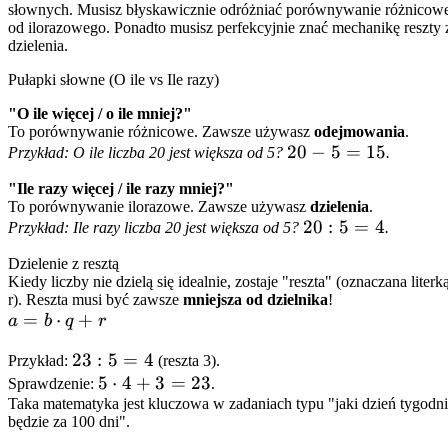
słownych. Musisz błyskawicznie odróżniać porównywanie różnicow
od ilorazowego. Ponadto musisz perfekcyjnie znać mechanikę reszty 
dzielenia.
Pułapki słowne (O ile vs Ile razy)
"O ile więcej / o ile mniej?"
To porównywanie różnicowe. Zawsze używasz
odejmowania
.
20
20
−
5
=
15
Przykład: O ile liczba 20 jest większa od 5?
.
-
"Ile razy więcej / ile razy mniej?"
5
To porównywanie ilorazowe. Zawsze używasz
dzielenia
.
=
20
20
:
5
=
4
Przykład: Ile razy liczba 20 jest większa od 5?
.
15
: 5
Dzielenie z resztą
=
Kiedy liczby nie dzielą się idealnie, zostaje "reszta" (oznaczana literk
4
r). Reszta musi być zawsze
mniejsza od dzielnika
!
a = b
=
⋅
+
a
b
q
r
\cdot
23
23
:
5
=
4
Przykład:
(reszta 3).
q + r
: 5
5
5
⋅
4
+
3
=
23
Sprawdzenie:
.
Taka matematyka jest kluczowa w zadaniach typu "jaki dzień tygodn
=
\cdot
będzie za 100 dni".
4
4 + 3