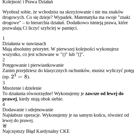
Kolejność i Prawa Działań
Wyobraź sobie, że wchodzisz na skrzyżowanie i nie ma znaków
drogowych. Co się dzieje? Wypadek. Matematyka ma swoje "znaki
drogowe" – to hierarchia działań. Dodatkowo istnieją prawa, które
pozwalają Ci liczyć szybciej w pamięci.
1
Działania w nawiasach
Mają absolutny priorytet. W pierwszej kolejności wykonujesz
wszystko, co jest schowane w "()" lub "[]".
2
Potęgowanie i pierwiastkowanie
Zanim przejdziesz do klasycznych rachunków, musisz wyliczyć potęg
3
2^3
2
=
8
(np.
).
3
= 8
Mnożenie i dzielenie
To działania równorzędne! Wykonujemy je
zawsze od lewej do
prawej
, kiedy stoją obok siebie.
4
Dodawanie i odejmowanie
Najsłabsze operacje. Wykonujemy je na samym końcu, również od
lewej do prawej.
🚨
Najczęstszy Błąd Kardynalny CKE