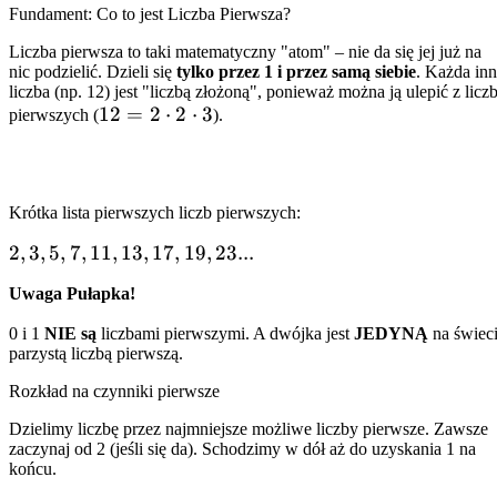
Fundament: Co to jest Liczba Pierwsza?
Liczba pierwsza to taki matematyczny "atom" – nie da się jej już na
nic podzielić. Dzieli się
tylko przez 1 i przez samą siebie
. Każda in
liczba (np. 12) jest "liczbą złożoną", ponieważ można ją ulepić z licz
12 =
12
=
2
⋅
2
⋅
3
pierwszych (
).
2
\cdot
2
Krótka lista pierwszych liczb pierwszych:
\cdot
3
2, 3,
2
,
3
,
5
,
7
,
11
,
13
,
17
,
19
,
23...
5, 7,
Uwaga Pułapka!
11,
13,
0 i 1
NIE są
liczbami pierwszymi. A dwójka jest
JEDYNĄ
na świec
17,
parzystą liczbą pierwszą.
19,
Rozkład na czynniki pierwsze
23...
Dzielimy liczbę przez najmniejsze możliwe liczby pierwsze. Zawsze
zaczynaj od 2 (jeśli się da). Schodzimy w dół aż do uzyskania 1 na
końcu.