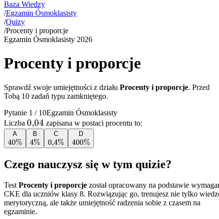
Baza Wiedzy
/
Egzamin Ósmoklasisty
/
Quizy
/
Procenty i proporcje
Egzamin Ósmoklasisty
2026
Procenty i proporcje
Sprawdź swoje umiejętności z działu
Procenty i proporcje
. Przed
Tobą
10
zadań typu zamkniętego.
Pytanie
1
/
10
Egzamin Ósmoklasisty
0{,}04
0
,
04
Liczba
zapisana w postaci procentu to:
A
B
C
D
40\%
40%
4\%
4%
0{,}4\%
0
,
4%
400\%
400%
Czego nauczysz się w tym quizie?
Test
Procenty i proporcje
został opracowany na podstawie wymaga
CKE dla uczniów klasy 8. Rozwiązując go, trenujesz nie tylko wiedz
merytoryczną, ale także umiejętność radzenia sobie z czasem na
egzaminie.