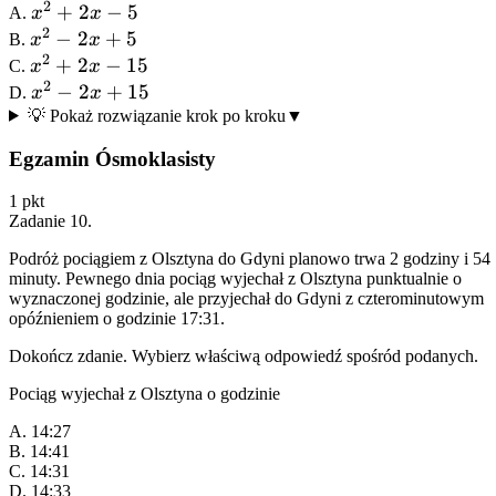
2
x^2
+
2
−
5
A.
x
x
3(2x
2
+
x^2
−
2
+
5
B.
x
x
- 5)
2
2x
-
x^2
+
2
−
15
C.
x
x
- 5
2
2x
+
x^2
−
2
+
15
D.
x
x
+ 5
2x
-
💡 Pokaż rozwiązanie krok po kroku
▼
-
2x
Egzamin Ósmoklasisty
15
+
15
1
pkt
Zadanie
10
.
Podróż pociągiem z Olsztyna do Gdyni planowo trwa 2 godziny i 54
minuty. Pewnego dnia pociąg wyjechał z Olsztyna punktualnie o
wyznaczonej godzinie, ale przyjechał do Gdyni z czterominutowym
opóźnieniem o godzinie 17:31.
Dokończ zdanie. Wybierz właściwą odpowiedź spośród podanych.
Pociąg wyjechał z Olsztyna o godzinie
A. 14:27
B. 14:41
C. 14:31
D. 14:33