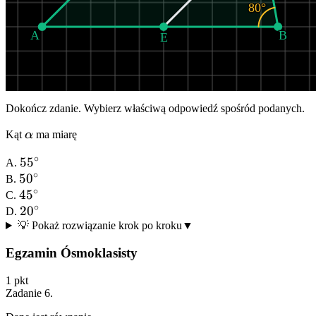
80°
A
B
E
Dokończ zdanie. Wybierz właściwą odpowiedź spośród podanych.
\alpha
Kąt
α
ma miarę
∘
55^{\circ}
5
5
A.
∘
50^{\circ}
5
0
B.
∘
45^{\circ}
4
5
C.
∘
20^{\circ}
2
0
D.
💡 Pokaż rozwiązanie krok po kroku
▼
Egzamin Ósmoklasisty
1
pkt
Zadanie
6
.