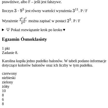
prawdziwe, albo F – jeśli jest fałszywe.
5
11
3
3
⋅
9
3^{11}
3
Iloczyn
jest równy wartości wyrażenia
.
P
/
F
\cdot
8
7
\frac{2^8
2^5
2
⋅
2
5
2
Wyrażenie
można zapisać w postaci
.
P
/
F
9^5
10
2
\cdot
💡 Pokaż rozwiązanie krok po kroku
▼
2^7}
{2^{10}}
Egzamin Ósmoklasisty
1
pkt
Zadanie
8
.
Karolina kupiła jedno pudełko balonów. W tabeli podano informacje
dotyczące kolorów balonów oraz ich liczby w tym pudełku.
czerwony
niebieski
zielony
żółty
10
8
6
8