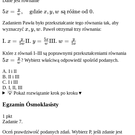
Dane jest równanie
y
5x =
5
=
,
gdzie
,
,
s
ą
r
o
ˊ
z
˙
ne od
0.
x
x
y
w
w
\frac{y}
Zadaniem Pawła było przekształcanie tego równania tak, aby
{w},
x,
,
,
wyznaczyć
x
y
w
. Paweł otrzymał trzy równania:
\quad
y,
\text{gdzie
5
y
y
x
\text{I.
I.
=
\text{II.
II.
=
\text{III.
III.
=
x
y
w
w
5
5
w
w
x
} x, y, w
} x =
} y =
} w =
\text{ są
5x
Które z równań I–III są poprawnymi przekształceniami równania
\frac{y}
\frac{5x}
\frac{y}
y
różne od }
5
=
\fr
x
? Wybierz właściwą odpowiedź spośród podanych.
{5w}
{w}
{5x}
w
0.
{w
A. I i II
B. II i III
C. I i III
D. I, II, III
💡 Pokaż rozwiązanie krok po kroku
▼
Egzamin Ósmoklasisty
1
pkt
Zadanie
7
.
Oceń prawdziwość podanych zdań. Wybierz P, jeśli zdanie jest