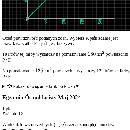
0
5
10
15
20
Oceń prawdziwość podanych zdań. Wybierz P, jeśli zdanie jest
prawdziwe, albo F – jeśli jest fałszywe.
2
180\
180
m
18 litrów tej farby wystarczy na pomalowanie
powierzchni.
P
/
F
\text{m}^2
2
125\
125
m
Na pomalowanie
powierzchni wystarczy 12 litrów tej farby
P
/
F
\text{m}^2
💡 Pokaż rozwiązanie krok po kroku
▼
Egzamin Ósmoklasisty Maj 2024
1
pkt
Zadanie
12
.
(x,
(
,
)
P_1,
W układzie współrzędnych
x
y
zaznaczono pięć punktów
7