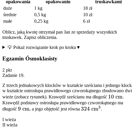
opakowania
opakowaniu
truskawkami
duże
1 kg
18 zł
średnie
0,5 kg
10 zł
małe
0,25 kg
6 zł
Oblicz, jaką kwotę otrzymał pan Jan ze sprzedaży wszystkich
truskawek. Zapisz obliczenia.
💡 Pokaż rozwiązanie krok po kroku
▼
Egzamin Ósmoklasisty
2
pkt
Zadanie
19
.
Z trzech jednakowych klocków w kształcie sześcianu i jednego klock
w kształcie ostrosłupa prawidłowego czworokątnego zbudowano dw
10\
10
cm
wieże (zobacz rysunek). Krawędź sześcianu ma długość
.
Krawędź podstawy ostrosłupa prawidłowego czworokątnego ma
\text{cm
3
9\
9
cm
324\
324
cm
długość
, a jego objętość jest równa
.
\text{cm}
\text{cm}^3
I wieża
II wieża