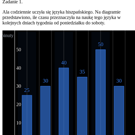
Zadanie
1
.
Ala codziennie uczyła się języka hiszpańskiego. Na diagramie
przedstawiono, ile czasu przeznaczyła na naukę tego języka w
kolejnych dniach tygodnia od poniedziałku do soboty.
 minuty
50
50
40
40
35
30
30
30
30
25
20
10