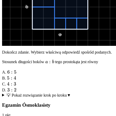
b
a
Dokończ zdanie. Wybierz właściwą odpowiedź spośród podanych.
a
:
Stosunek długości boków
a
b
tego prostokąta jest równy
:
6
6
:
5
A.
b
5
5
:
:
4
B.
:
4
4
5
:
3
C.
4
:
3
3
:
2
D.
💡 Pokaż rozwiązanie krok po kroku
3
:
▼
2
Egzamin Ósmoklasisty
1
pkt