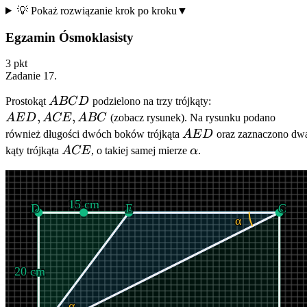
💡 Pokaż rozwiązanie krok po kroku
▼
Egzamin Ósmoklasisty
3
pkt
Zadanie
17
.
ABCD
AED,
Prostokąt
A
BC
D
podzielono na trzy trójkąty:
ACE,
,
,
A
E
D
A
CE
A
BC
(zobacz rysunek). Na rysunku podano
ABC
AED
również długości dwóch boków trójkąta
A
E
D
oraz zaznaczono dw
ACE
\alpha
kąty trójkąta
A
CE
, o takiej samej mierze
α
.
15 cm
D
E
C
α
20 cm
α