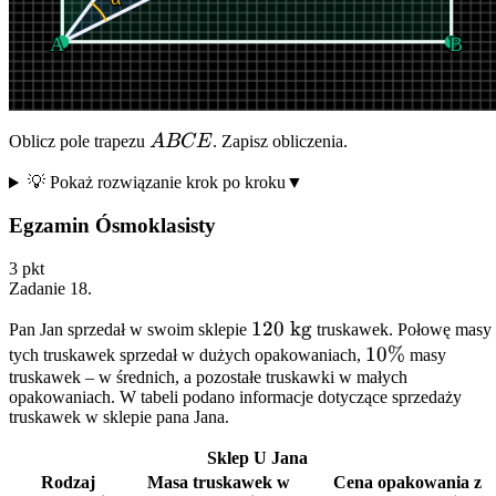
A
B
ABCE
Oblicz pole trapezu
A
BCE
. Zapisz obliczenia.
💡 Pokaż rozwiązanie krok po kroku
▼
Egzamin Ósmoklasisty
3
pkt
Zadanie
18
.
120\
120
kg
Pan Jan sprzedał w swoim sklepie
truskawek. Połowę masy
\text{kg}
10\%
10%
tych truskawek sprzedał w dużych opakowaniach,
masy
truskawek – w średnich, a pozostałe truskawki w małych
opakowaniach. W tabeli podano informacje dotyczące sprzedaży
truskawek w sklepie pana Jana.
Sklep U Jana
Rodzaj
Masa truskawek w
Cena opakowania z