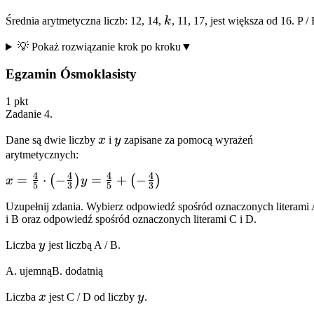
k
Średnia arytmetyczna liczb: 12, 14,
k
, 11, 17, jest większa od 16.
P
/
💡 Pokaż rozwiązanie krok po kroku
▼
Egzamin Ósmoklasisty
1
pkt
Zadanie
4
.
x
y
Dane są dwie liczby
x
i
y
zapisane za pomocą wyrażeń
arytmetycznych:
4
4
4
4
x =
=
⋅
−
y =
=
+
−
(
)
(
)
x
y
5
3
5
3
\frac{4}
\frac{4}
Uzupełnij zdania. Wybierz odpowiedź spośród oznaczonych literami
{5} \cdot
{5} +
i B oraz odpowiedź spośród oznaczonych literami C i D.
\left(-
\left(-
\frac{4}
y
\frac{4}
Liczba
y
jest liczbą
A
/
B
.
{3}\right)
{3}\right)
A. ujemną
B. dodatnią
x
y
Liczba
x
jest
C
/
D
od liczby
y
.