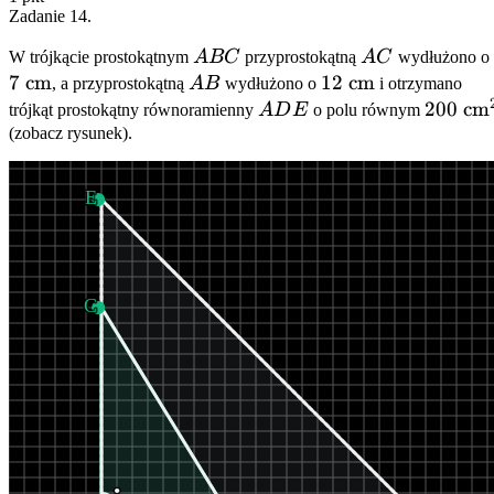
Zadanie
14
.
ABC
AC
W trójkącie prostokątnym
A
BC
przyprostokątną
A
C
wydłużono o
7
cm
AB
12\
12
cm
, a przyprostokątną
A
B
wydłużono o
i otrzymano
\text{cm}
ADE
200\
200
cm
trójkąt prostokątny równoramienny
A
D
E
o polu równym
\text{
(zobacz rysunek).
E
C
•