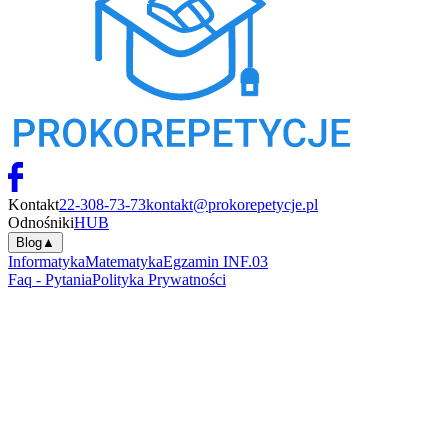
Kontakt
22-308-73-73
kontakt@prokorepetycje.pl
Odnośniki
HUB
Blog
▲
Informatyka
Matematyka
Egzamin INF.03
Faq - Pytania
Polityka Prywatności