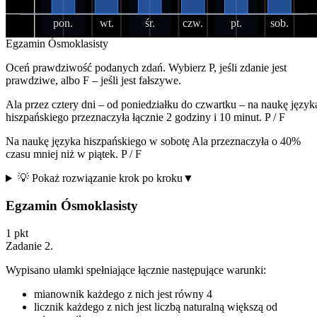
pon.
wt.
śr.
czw.
pt.
sob.
Egzamin Ósmoklasisty
Oceń prawdziwość podanych zdań. Wybierz P, jeśli zdanie jest
prawdziwe, albo F – jeśli jest fałszywe.
Ala przez cztery dni – od poniedziałku do czwartku – na naukę język
hiszpańskiego przeznaczyła łącznie 2 godziny i 10 minut.
P
/
F
Na naukę języka hiszpańskiego w sobotę Ala przeznaczyła o 40%
czasu mniej niż w piątek.
P
/
F
💡 Pokaż rozwiązanie krok po kroku
▼
Egzamin Ósmoklasisty
1
pkt
Zadanie
2
.
Wypisano ułamki spełniające łącznie następujące warunki:
mianownik każdego z nich jest równy 4
licznik każdego z nich jest liczbą naturalną większą od