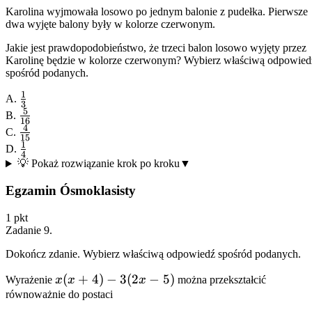
Karolina wyjmowała losowo po jednym balonie z pudełka. Pierwsze
dwa wyjęte balony były w kolorze czerwonym.
Jakie jest prawdopodobieństwo, że trzeci balon losowo wyjęty przez
Karolinę będzie w kolorze czerwonym? Wybierz właściwą odpowied
spośród podanych.
1
\frac{1}
A.
3
5
{3}
\frac{5}
B.
16
4
{16}
\frac{4}
C.
15
1
{15}
\frac{1}
D.
4
{4}
💡 Pokaż rozwiązanie krok po kroku
▼
Egzamin Ósmoklasisty
1
pkt
Zadanie
9
.
Dokończ zdanie. Wybierz właściwą odpowiedź spośród podanych.
x(x
(
+
4
)
−
3
(
2
−
5
)
Wyrażenie
x
x
x
można przekształcić
+ 4)
równoważnie do postaci
-