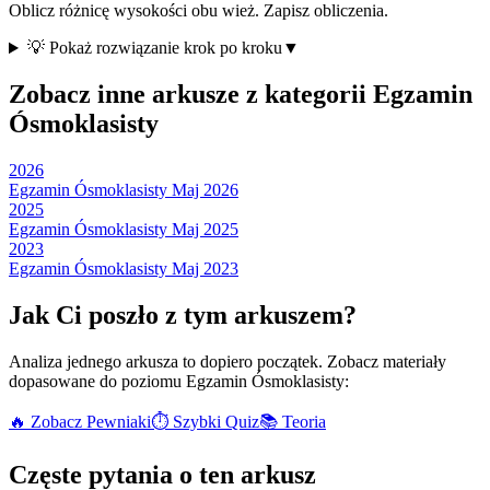
Oblicz różnicę wysokości obu wież. Zapisz obliczenia.
💡 Pokaż rozwiązanie krok po kroku
▼
Zobacz inne arkusze z kategorii
Egzamin
Ósmoklasisty
2026
Egzamin Ósmoklasisty Maj 2026
2025
Egzamin Ósmoklasisty Maj 2025
2023
Egzamin Ósmoklasisty Maj 2023
Jak Ci poszło z tym arkuszem?
Analiza jednego arkusza to dopiero początek. Zobacz materiały
dopasowane do poziomu
Egzamin Ósmoklasisty
:
🔥 Zobacz Pewniaki
⏱️ Szybki Quiz
📚 Teoria
Częste pytania o ten arkusz