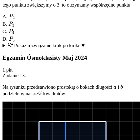
tego punktu zwiększymy o 3, to otrzymamy współrzędne punktu
-7
P_2
-8
A.
P
2
P_3
B.
P
3
P_4
C.
P
4
P_5
D.
P
5
💡 Pokaż rozwiązanie krok po kroku
▼
Egzamin Ósmoklasisty Maj 2024
1
pkt
Zadanie
13
.
a
b
Na rysunku przedstawiono prostokąt o bokach długości
a
i
b
podzielony na sześć kwadratów.