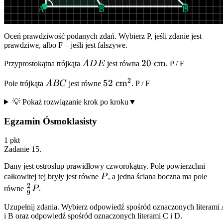
A
B
D
Oceń prawdziwość podanych zdań. Wybierz P, jeśli zdanie jest
prawdziwe, albo F – jeśli jest fałszywe.
ADE
20\
20
cm
Przyprostokątna trójkąta
A
D
E
jest równa
.
P
/
F
\text{cm}
2
ABC
52\
52
cm
Pole trójkąta
A
BC
jest równe
.
P
/
F
\text{cm}^2
💡 Pokaż rozwiązanie krok po kroku
▼
Egzamin Ósmoklasisty
1
pkt
Zadanie
15
.
Dany jest ostrosłup prawidłowy czworokątny. Pole powierzchni
P
całkowitej tej bryły jest równe
P
, a jedna ściana boczna ma pole
2
\frac{2}
równe
P
.
9
{9}P
Uzupełnij zdania. Wybierz odpowiedź spośród oznaczonych literami
i B oraz odpowiedź spośród oznaczonych literami C i D.