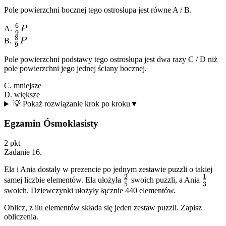
Pole powierzchni bocznej tego ostrosłupa jest równe
A
/
B
.
6
\frac{6}
A.
P
9
8
{9}P
\frac{8}
B.
P
9
{9}P
Pole powierzchni podstawy tego ostrosłupa jest dwa razy
C
/
D
niż
pole powierzchni jego jednej ściany bocznej.
C. mniejsze
D. większe
💡 Pokaż rozwiązanie krok po kroku
▼
Egzamin Ósmoklasisty
2
pkt
Zadanie
16
.
Ela i Ania dostały w prezencie po jednym zestawie puzzli o takiej
2
1
\frac{2}
\frac
samej liczbie elementów. Ela ułożyła
swoich puzzli, a Ania
5
3
{5}
{3}
swoich. Dziewczynki ułożyły łącznie 440 elementów.
Oblicz, z ilu elementów składa się jeden zestaw puzzli. Zapisz
obliczenia.