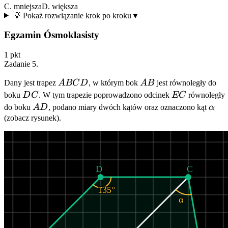
C. mniejsza
D. większa
💡 Pokaż rozwiązanie krok po kroku
▼
Egzamin Ósmoklasisty
1
pkt
Zadanie
5
.
ABCD
AB
Dany jest trapez
A
BC
D
, w którym bok
A
B
jest równoległy do
DC
EC
boku
D
C
. W tym trapezie poprowadzono odcinek
EC
równoległy
AD
\alp
do boku
A
D
, podano miary dwóch kątów oraz oznaczono kąt
α
(zobacz rysunek).
D
C
135°
α