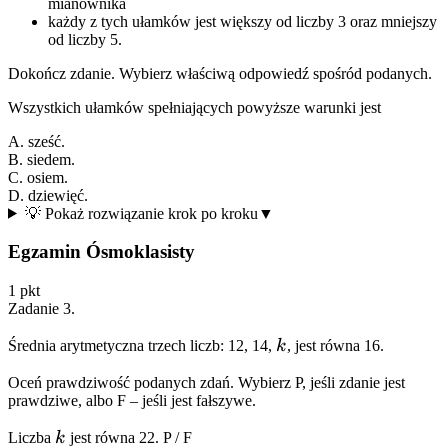
mianownika
każdy z tych ułamków jest większy od liczby 3 oraz mniejszy
od liczby 5.
Dokończ zdanie. Wybierz właściwą odpowiedź spośród podanych.
Wszystkich ułamków spełniających powyższe warunki jest
A. sześć.
B. siedem.
C. osiem.
D. dziewięć.
💡 Pokaż rozwiązanie krok po kroku
▼
Egzamin Ósmoklasisty
1
pkt
Zadanie
3
.
k
Średnia arytmetyczna trzech liczb: 12, 14,
k
, jest równa 16.
Oceń prawdziwość podanych zdań. Wybierz P, jeśli zdanie jest
prawdziwe, albo F – jeśli jest fałszywe.
k
Liczba
k
jest równa 22.
P
/
F