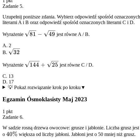
1
pkt
Zadanie
5
.
Uzupełnij poniższe zdania. Wybierz odpowiedź spośród oznaczonyc
literami A i B oraz odpowiedź spośród oznaczonych literami C i D.
\sqrt{81}
81
−
49
Wyrażenie
jest równe
A
/
B
.
-
A. 2
\sqrt{49}
\sqrt{32}
32
B.
\sqrt{144}
144
+
25
Wyrażenie
jest równe
C
/
D
.
+
C. 13
\sqrt{25}
D. 17
💡 Pokaż rozwiązanie krok po kroku
▼
Egzamin Ósmoklasisty Maj 2023
1
pkt
Zadanie
6
.
W sadzie rosną drzewa owocowe: grusze i jabłonie. Liczba grusz jest
40\%
40%
o
większa od liczby jabłoni. Jabłoni jest o 50 mniej niż grusz.