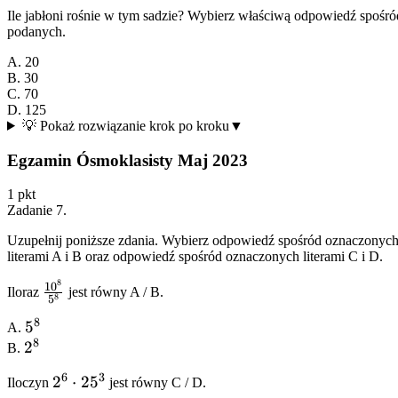
Ile jabłoni rośnie w tym sadzie? Wybierz właściwą odpowiedź spośró
podanych.
A. 20
B. 30
C. 70
D. 125
💡 Pokaż rozwiązanie krok po kroku
▼
Egzamin Ósmoklasisty Maj 2023
1
pkt
Zadanie
7
.
Uzupełnij poniższe zdania. Wybierz odpowiedź spośród oznaczonyc
literami A i B oraz odpowiedź spośród oznaczonych literami C i D.
8
\frac{10^8}
1
0
Iloraz
jest równy
A
/
B
.
8
5
{5^8}
8
5^8
5
A.
8
2^8
2
B.
6
3
2^6
2
⋅
2
5
Iloczyn
jest równy
C
/
D
.