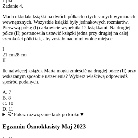
1
pkt
Zadanie
4
.
Marta układała książki na dwóch półkach o tych samych wymiarach
wewnętrznych. Wszystkie książki były jednakowych rozmiarów.
Pierwszą półkę (I) całkowicie wypełniła 12 książkami. Na drugiej
półce (II) postanowiła ustawić książki jedna przy drugiej na całej
szerokości półki tak, aby zostało nad nimi wolne miejsce.
I
21 cm
28 cm
II
Ile najwięcej książek Marta mogła zmieścić na drugiej półce (II) przy
wskazanym sposobie ustawienia? Wybierz właściwą odpowiedź
spośród podanych.
A. 7
B. 8
C. 10
D. 11
💡 Pokaż rozwiązanie krok po kroku
▼
Egzamin Ósmoklasisty Maj 2023