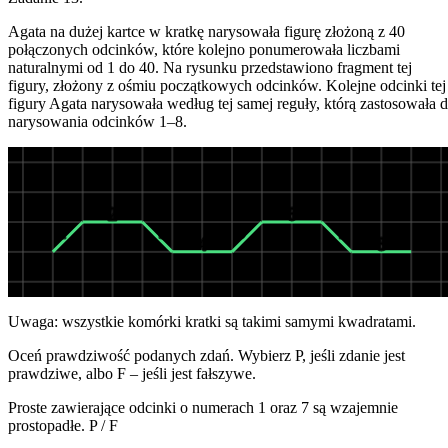
Agata na dużej kartce w kratkę narysowała figurę złożoną z 40
połączonych odcinków, które kolejno ponumerowała liczbami
naturalnymi od 1 do 40. Na rysunku przedstawiono fragment tej
figury, złożony z ośmiu początkowych odcinków. Kolejne odcinki tej
figury Agata narysowała według tej samej reguły, którą zastosowała 
narysowania odcinków 1–8.
2
6
1
3
5
7
4
8
Uwaga: wszystkie komórki kratki są takimi samymi kwadratami.
Oceń prawdziwość podanych zdań. Wybierz P, jeśli zdanie jest
prawdziwe, albo F – jeśli jest fałszywe.
Proste zawierające odcinki o numerach 1 oraz 7 są wzajemnie
prostopadłe.
P
/
F