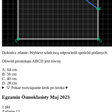
E
A
B
Dokończ zdanie. Wybierz właściwą odpowiedź spośród podanych.
Obwód prostokąta
ABCD
jest równy
A. 64 cm
B. 56 cm
C. 40 cm
D. 28 cm
💡 Pokaż rozwiązanie krok po kroku
▼
Egzamin Ósmoklasisty Maj 2023
1
pkt
Zadanie
13
.