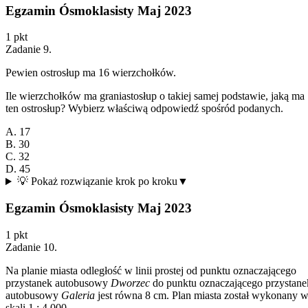
3)
Egzamin Ósmoklasisty Maj 2023
1
pkt
Zadanie
9
.
Pewien ostrosłup ma 16 wierzchołków.
Ile wierzchołków ma graniastosłup o takiej samej podstawie, jaką ma
ten ostrosłup? Wybierz właściwą odpowiedź spośród podanych.
A. 17
B. 30
C. 32
D. 45
💡 Pokaż rozwiązanie krok po kroku
▼
Egzamin Ósmoklasisty Maj 2023
1
pkt
Zadanie
10
.
Na planie miasta odległość w linii prostej od punktu oznaczającego
przystanek autobusowy
Dworzec
do punktu oznaczającego przystane
autobusowy
Galeria
jest równa 8 cm. Plan miasta został wykonany 
skali 1 : 4 000.