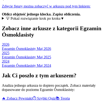
Zdjęcie figury można zobaczyć w arkuszu pod tym linkiem:
Oblicz objętość jednego klocka. Zapisz obliczenia.
💡 Pokaż rozwiązanie krok po kroku
▼
Zobacz inne arkusze z kategorii
Egzamin
Ósmoklasisty
2026
Egzamin Ósmoklasisty Maj 2026
2025
Egzamin Ósmoklasisty Maj 2025
2024
Egzamin Ósmoklasisty Maj 2024
Jak Ci poszło z tym arkuszem?
Analiza jednego arkusza to dopiero początek. Zobacz materiały
dopasowane do poziomu
Egzamin Ósmoklasisty
:
🔥 Zobacz Pewniaki
⏱️ Szybki Quiz
📚 Teoria