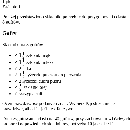
1
pkt
Zadanie
1
.
Poniżej przedstawiono składniki potrzebne do przygotowania ciasta n
8 gofrów.
Gofry
Składniki na 8 gofrów:
1
1\frac{1}
1
✓
szklanki mąki
2
1
{2}
1\frac{1}
1
✓
szklanki mleka
3
{3}
✓ 2 jajka
1
1\frac{1}
1
✓
łyżeczki proszku do pieczenia
2
{2}
✓ 2 łyżeczki cukru pudru
1
\frac{1}
✓
szklanki oleju
2
{2}
✓ szczypta soli
Oceń prawdziwość podanych zdań. Wybierz P, jeśli zdanie jest
prawdziwe, albo F – jeśli jest fałszywe.
Do przygotowania ciasta na 40 gofrów, przy zachowaniu właściwych
proporcji odpowiednich składników, potrzeba 10 jajek.
P
/
F