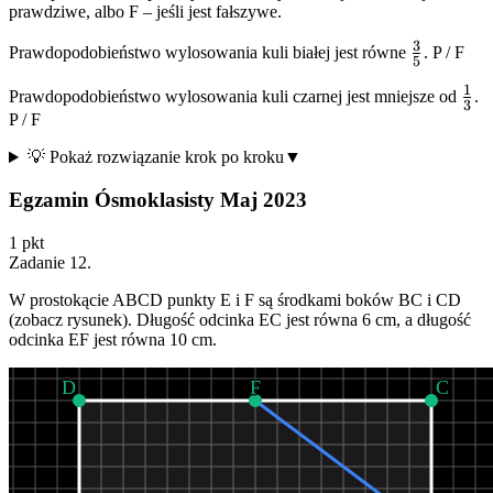
prawdziwe, albo F – jeśli jest fałszywe.
3
\frac{3}
Prawdopodobieństwo wylosowania kuli białej jest równe
.
P
/
F
5
{5}
1
\fr
Prawdopodobieństwo wylosowania kuli czarnej jest mniejsze od
.
3
{3
P
/
F
💡 Pokaż rozwiązanie krok po kroku
▼
Egzamin Ósmoklasisty Maj 2023
1
pkt
Zadanie
12
.
W prostokącie
ABCD
punkty
E
i
F
są środkami boków
BC
i
CD
(zobacz rysunek). Długość odcinka
EC
jest równa 6 cm, a długość
odcinka
EF
jest równa 10 cm.
D
F
C