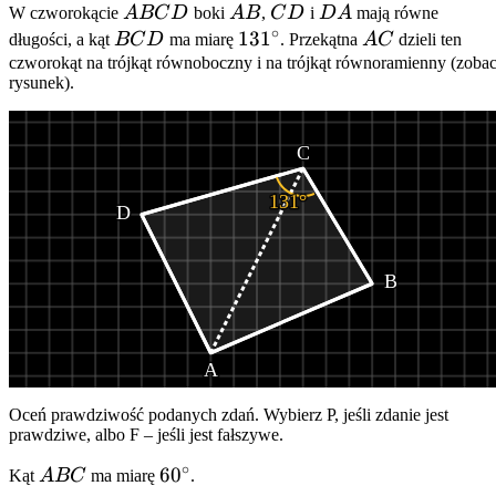
ABCD
AB
CD
DA
W czworokącie
A
BC
D
boki
A
B
,
C
D
i
D
A
mają równe
∘
BCD
131^\circ
13
1
AC
długości, a kąt
BC
D
ma miarę
. Przekątna
A
C
dzieli ten
czworokąt na trójkąt równoboczny i na trójkąt równoramienny (zoba
rysunek).
C
131°
D
B
A
Oceń prawdziwość podanych zdań. Wybierz P, jeśli zdanie jest
prawdziwe, albo F – jeśli jest fałszywe.
∘
ABC
60^\circ
6
0
Kąt
A
BC
ma miarę
.