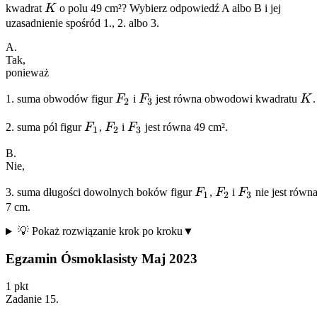
K
kwadrat
K
o polu 49 cm²? Wybierz odpowiedź A albo B i jej
uzasadnienie spośród 1., 2. albo 3.
A.
Tak,
ponieważ
F_2
F_3
K
1.
suma obwodów figur
F
i
F
jest równa obwodowi kwadratu
K
.
2
3
F_1
F_2
F_3
2.
suma pól figur
F
,
F
i
F
jest równa 49 cm².
1
2
3
B.
Nie,
F_1
F_2
F_3
3.
suma długości dowolnych boków figur
F
,
F
i
F
nie jest równ
1
2
3
7 cm.
💡 Pokaż rozwiązanie krok po kroku
▼
Egzamin Ósmoklasisty Maj 2023
1
pkt
Zadanie
15
.