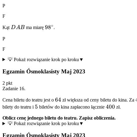
P
F
∘
DAB
98^\circ
9
8
Kąt
D
A
B
ma miarę
.
P
F
💡 Pokaż rozwiązanie krok po kroku
▼
Egzamin Ósmoklasisty Maj 2023
2
pkt
Zadanie
16
.
64
64
Cena biletu do teatru jest o
zł większa od ceny biletu do kina. Za
5
5
400
400
bilety do teatru i
biletów do kina zapłacono łącznie
zł.
Oblicz cenę jednego biletu do teatru. Zapisz obliczenia.
💡 Pokaż rozwiązanie krok po kroku
▼
Egzamin Ósmoklasisty Maj 2023