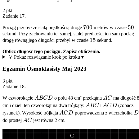
2
pkt
Zadanie
17
.
700
700
50
50
Pociąg przebył ze stałą prędkością drogę
metrów w czasie
sekund. Przy zachowaniu tej samej, stałej prędkości ten sam pociąg
15
15
drogę równą jego długości przebył w czasie
sekund.
Oblicz długość tego pociągu. Zapisz obliczenia.
💡 Pokaż rozwiązanie krok po kroku
▼
Egzamin Ósmoklasisty Maj 2023
3
pkt
Zadanie
18
.
ABCD
AC
W czworokącie
A
BC
D
o polu 48 cm² przekątna
A
C
ma długość 
ABC
ACD
cm i dzieli ten czworokąt na dwa trójkąty:
A
BC
i
A
C
D
(zobacz
ACD
D
rysunek). Wysokość trójkąta
A
C
D
poprowadzona z wierzchołka
D
AC
do prostej
A
C
jest równa 2 cm.
C