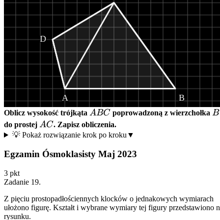
D
A
B
ABC
B
Oblicz wysokość trójkąta
A
BC
poprowadzoną z wierzchołka
B
AC
do prostej
A
C
. Zapisz obliczenia.
💡 Pokaż rozwiązanie krok po kroku
▼
Egzamin Ósmoklasisty Maj 2023
3
pkt
Zadanie
19
.
Z pięciu prostopadłościennych klocków o jednakowych wymiarach
ułożono figurę. Kształt i wybrane wymiary tej figury przedstawiono 
rysunku.