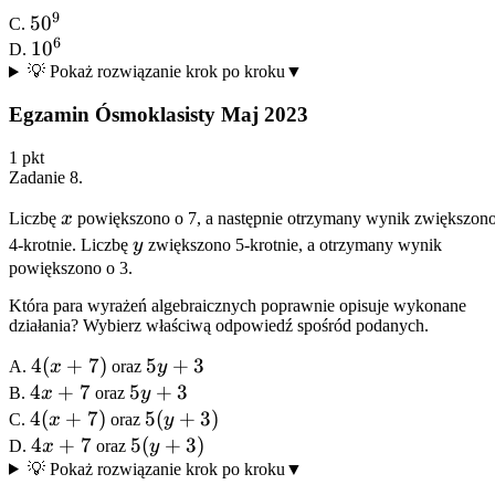
\cdot
9
50^9
5
0
C.
25^3
6
10^6
1
0
D.
💡 Pokaż rozwiązanie krok po kroku
▼
Egzamin Ósmoklasisty Maj 2023
1
pkt
Zadanie
8
.
x
Liczbę
x
powiększono o 7, a następnie otrzymany wynik zwiększon
y
4-krotnie. Liczbę
y
zwiększono 5-krotnie, a otrzymany wynik
powiększono o 3.
Która para wyrażeń algebraicznych poprawnie opisuje wykonane
działania? Wybierz właściwą odpowiedź spośród podanych.
4(x+7)
4
(
+
7
)
5y
5
+
3
A.
x
oraz
y
+
4x+7
4
+
7
5y
5
+
3
B.
x
oraz
y
3
+
4(x+7)
4
(
+
7
)
5(y
5
(
+
3
)
C.
x
oraz
y
3
+
4x+7
4
+
7
5(y
5
(
+
3
)
D.
x
oraz
y
3)
+
💡 Pokaż rozwiązanie krok po kroku
▼