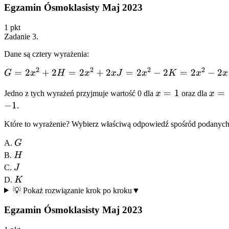
Egzamin Ósmoklasisty Maj 2023
1
pkt
Zadanie
3
.
Dane są cztery wyrażenia:
2
2
2
2
G =
=
2
+
2
H =
=
2
+
2
J =
=
2
−
2
K =
=
2
−
2
G
x
H
x
x
J
x
K
x
x
2x^2
2x^2
2x^2
2x^2
x
=
1
x
=
Jedno z tych wyrażeń przyjmuje wartość 0 dla
x
oraz dla
x
+ 2
+ 2x
- 2
- 2x
=
=
−
1
.
1
-1
Które to wyrażenie? Wybierz właściwą odpowiedź spośród podanych
G
A.
G
H
B.
H
J
C.
J
K
D.
K
💡 Pokaż rozwiązanie krok po kroku
▼
Egzamin Ósmoklasisty Maj 2023