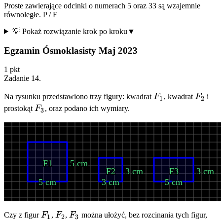
Proste zawierające odcinki o numerach 5 oraz 33 są wzajemnie
równoległe.
P
/
F
💡 Pokaż rozwiązanie krok po kroku
▼
Egzamin Ósmoklasisty Maj 2023
1
pkt
Zadanie
14
.
F_1
F_2
Na rysunku przedstawiono trzy figury: kwadrat
F
, kwadrat
F
i
1
2
F_3
prostokąt
F
, oraz podano ich wymiary.
3
F1
5 cm
F2
3 cm
F3
3 cm
5 cm
3 cm
5 cm
F_1
F_2
F_3
Czy z figur
F
,
F
,
F
można ułożyć, bez rozcinania tych figur,
1
2
3