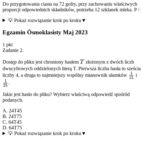
Do przygotowania ciasta na 72 gofry, przy zachowaniu właściwych
proporcji odpowiednich składników, potrzeba 12 szklanek mleka.
P
/
💡 Pokaż rozwiązanie krok po kroku
▼
Egzamin Ósmoklasisty Maj 2023
1
pkt
Zadanie
2
.
T
Dostęp do pliku jest chroniony hasłem
T
złożonym z dwóch liczb
dwucyfrowych oddzielonych literą T. Pierwsza liczba hasła to sześci
1
\fra
\
liczby 4, a druga to najmniejszy wspólny mianownik ułamków
i
15
1
{15}
{
.
25
Jakie jest hasło do pliku? Wybierz właściwą odpowiedź spośród
podanych.
A. 24T45
B. 24T75
C. 64T45
D. 64T75
💡 Pokaż rozwiązanie krok po kroku
▼