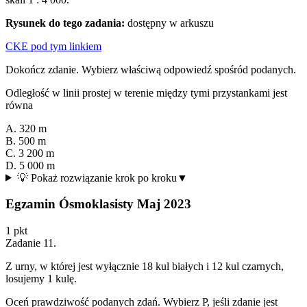
Rysunek do tego zadania:
dostępny w arkuszu
CKE pod tym linkiem
Dokończ zdanie. Wybierz właściwą odpowiedź spośród podanych.
Odległość w linii prostej w terenie między tymi przystankami jest
równa
A. 320 m
B. 500 m
C. 3 200 m
D. 5 000 m
💡 Pokaż rozwiązanie krok po kroku
▼
Egzamin Ósmoklasisty Maj 2023
1
pkt
Zadanie
11
.
Z urny, w której jest wyłącznie 18 kul białych i 12 kul czarnych,
losujemy 1 kulę.
Oceń prawdziwość podanych zdań. Wybierz P, jeśli zdanie jest