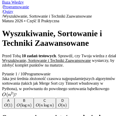
Baza Wiedzy
/
Programowanie
/
Quizy
/
Wyszukiwanie, Sortowanie i Techniki Zaawansowane
Matura
2026
• Część II Praktyczna
Wyszukiwanie, Sortowanie i
Techniki Zaawansowane
Przed Tobą
10
zadań testowych
. Sprawdź, czy Twoja wiedza z dzia
Wyszukiwanie, Sortowanie i Techniki Zaawansowane
wystarczy, by
zdobyć komplet punktów na maturze.
Pytanie
1
/
10
Programowanie
Jaka jest średnia złożoność czasowa najpopularniejszych algorytmów
sortowania (takich jak Merge Sort czy Timsort wbudowany w
O(
Pythona), w porównaniu do powolnego sortowania bąbelkowego
2
(
)
O
n
?
A
B
C
D
O(1)
(
1
)
O(\log
(
lo
g
)
O(n
(
lo
g
)
O(n)
(
)
O
O
n
O
n
n
O
n
n)
\log
n)