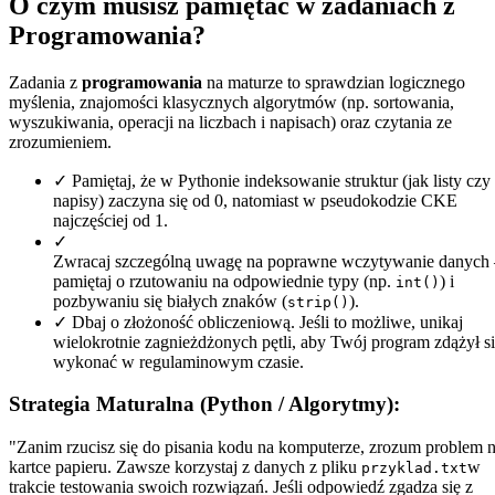
O czym musisz pamiętać w zadaniach z
Programowania?
Zadania z
programowania
na maturze to sprawdzian logicznego
myślenia, znajomości klasycznych algorytmów (np. sortowania,
wyszukiwania, operacji na liczbach i napisach) oraz czytania ze
zrozumieniem.
✓
Pamiętaj, że w Pythonie indeksowanie struktur (jak listy czy
napisy) zaczyna się od 0, natomiast w pseudokodzie CKE
najczęściej od 1.
✓
Zwracaj szczególną uwagę na poprawne wczytywanie danych 
pamiętaj o rzutowaniu na odpowiednie typy (np.
) i
int()
pozbywaniu się białych znaków (
).
strip()
✓
Dbaj o złożoność obliczeniową. Jeśli to możliwe, unikaj
wielokrotnie zagnieżdżonych pętli, aby Twój program zdążył s
wykonać w regulaminowym czasie.
Strategia Maturalna (Python / Algorytmy):
"Zanim rzucisz się do pisania kodu na komputerze, zrozum problem 
kartce papieru. Zawsze korzystaj z danych z pliku
w
przyklad.txt
trakcie testowania swoich rozwiązań. Jeśli odpowiedź zgadza się z