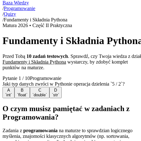
Baza Wiedzy
/
Programowanie
/
Quizy
/
Fundamenty i Składnia Pythona
Matura
2026
• Część II Praktyczna
Fundamenty i Składnia Python
Przed Tobą
10
zadań testowych
. Sprawdź, czy Twoja wiedza z dzia
Fundamenty i Składnia Pythona
wystarczy, by zdobyć komplet
punktów na maturze.
Pytanie
1
/
10
Programowanie
Jaki typ danych zwróci w Pythonie operacja dzielenia `5 / 2`?
A
B
C
D
`int`
`float`
`double`
`str`
O czym musisz pamiętać w zadaniach z
Programowania?
Zadania z
programowania
na maturze to sprawdzian logicznego
myślenia, znajomości klasycznych algorytmów (np. sortowania,