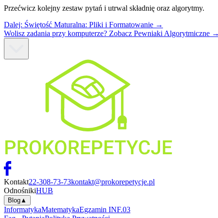
Przećwicz kolejny zestaw pytań i utrwal składnię oraz algorytmy.
Dalej:
Świętość Maturalna: Pliki i Formatowanie
→
Wolisz zadania przy komputerze? Zobacz Pewniaki Algorytmiczne 
Kontakt
22-308-73-73
kontakt@prokorepetycje.pl
Odnośniki
HUB
Blog
▲
Informatyka
Matematyka
Egzamin INF.03