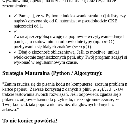
wyszukiwania, operacji na liczbach i napisach) oraz czytania ze
zrozumieniem.
✓
Pamiętaj, że w Pythonie indeksowanie struktur (jak listy czy
napisy) zaczyna się od 0, natomiast w pseudokodzie CKE
najczęściej od 1.
✓
Zwracaj szczególną uwagę na poprawne wczytywanie danych 
pamiętaj o rzutowaniu na odpowiednie typy (np.
) i
int()
pozbywaniu się białych znaków (
).
strip()
✓
Dbaj o złożoność obliczeniową. Jeśli to możliwe, unikaj
wielokrotnie zagnieżdżonych pętli, aby Twój program zdążył s
wykonać w regulaminowym czasie.
Strategia Maturalna (Python / Algorytmy):
"Zanim rzucisz się do pisania kodu na komputerze, zrozum problem 
kartce papieru. Zawsze korzystaj z danych z pliku
w
przyklad.txt
trakcie testowania swoich rozwiązań. Jeśli odpowiedź zgadza się z
plikiem z odpowiedziami do przykładu, masz ogromne szanse, że
Twój kod zadziała poprawnie również dla głównych danych z
arkusza."
To nie koniec powtórki!