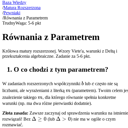
Baza Wiedzy
/
Matura Rozszerzona
/
Pewniaki
/
Równania z Parametrem
Trudny
Waga:
5-6 pkt
Równania z Parametrem
Królowa matury rozszerzonej. Wzory Viete'a, warunki z Deltą i
przekształcenia algebraiczne. Zadanie za 5-6 pkt.
O co chodzi z tym parametrem?
b
c
W zadaniach rozszerzonych współczynniki
b
lub
c
często nie są
m
liczbami, ale wyrażeniami z literką
m
(parametrem). Twoim celem jes
m
znalezienie takiego
m
, dla którego równanie spełnia konkretne
warunki (np. ma dwa różne pierwiastki dodatnie).
Złota zasada:
Zawsze zaczynaj od sprawdzenia warunku na istnieni
\Delta
Δ
≥
0
\Delta
Δ
>
0
rozwiązań! Bez
(lub
) nie ma w ogóle o czym
rozmawiać.
\ge 0
> 0