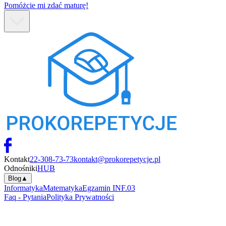
Pomóżcie mi zdać maturę!
Kontakt
22-308-73-73
kontakt@prokorepetycje.pl
Odnośniki
HUB
Blog
▲
Informatyka
Matematyka
Egzamin INF.03
Faq - Pytania
Polityka Prywatności