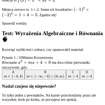
funkcja to
f
x
x
x
.
0
=
2
(-1)^2
(
−
1
)
+
Miejsca zerowe to -1 i -2. Suma ich kwadratów:
x^2
2
(
−
2
)
=
1
+
4
=
5
+
. Zgadza się!
+
(-2)^2
3x
Sprawdź wiedzę
= 1 +
+ 2
4 = 5
Test:
Wyrażenia Algebraiczne i Równania
🧠
Rozwiąż szybki test i zobacz, czy opanowałeś materiał.
Pytanie
1
/
10
Matura Rozszerzona
2
x^2
+
+
4
=
0
Równanie
x
m
x
ma dwa różne pierwiastki
+
rzeczywiste, gdy:
A
B
C
D
mx
m
∈
(
−
4
,
4
)
m \in
∈
(
−
∞
,
−
4
)
∪
(
4
,
∞
)
m
>
4
m
=
4
m
m
m
m
+ 4
\in
(-
>
=
= 0
(-4,
\infty,
4
4
Nadal czujesz się niepewnie?
4)
-4)
\cup
To tylko jeden z pewniaków. Na kursie przechodzimy przez nie
(4,
wszystkie, krok po kroku, aż poczujesz ten spokój.
\infty)