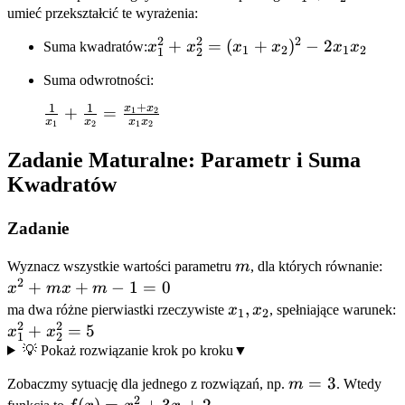
+
umieć przekształcić te wyrażenia:
x_2
2
2
2
x_1^2 +
+
=
(
+
)
−
2
Suma kwadratów:
x
x
x
x
x
x
1
2
1
2
1
2
x_2^2 =
Suma odwrotności:
(x_1+x_2)^2
- 2x_1x_2
+
1
1
x
x
\frac{1}{x_1}
+
=
1
2
x
x
x
x
1
2
1
2
+ \frac{1}
{x_2} =
Zadanie Maturalne: Parametr i Suma
\frac{x_1+x_2}
Kwadratów
{x_1x_2}
Zadanie
m
Wyznacz wszystkie wartości parametru
m
, dla których równanie:
2
x^2
+
+
−
1
=
0
x
m
x
m
+
x_1,
,
ma dwa różne pierwiastki rzeczywiste
x
x
, spełniające warunek:
1
2
2
2
mx
x_2
x_1^2
+
=
5
x
x
1
2
+
+
💡 Pokaż rozwiązanie krok po kroku
▼
m -
x_2^2
m=3
=
3
Zobaczmy sytuację dla jednego z rozwiązań, np.
m
. Wtedy
1 =
= 5
2
f(x)
(
)
=
+
3
+
2