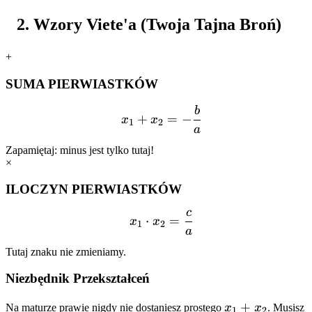
Wzory Viete'a (Twoja Tajna Broń)
+
SUMA PIERWIASTKÓW
b
x_1 + x_2 = -\frac{b}{a
+
=
−
x
x
1
2
a
Zapamiętaj: minus jest tylko tutaj!
×
ILOCZYN PIERWIASTKÓW
c
x_1 \cdot x_2 = \frac{c}
⋅
=
x
x
1
2
a
Tutaj znaku nie zmieniamy.
Niezbędnik Przekształceń
x_1
+
Na maturze prawie nigdy nie dostaniesz prostego
x
x
. Musisz
1
2