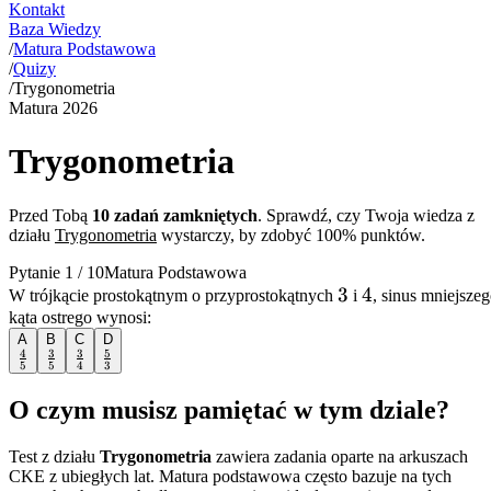
Kontakt
Baza Wiedzy
/
Matura Podstawowa
/
Quizy
/
Trygonometria
Matura
2026
Trygonometria
Przed Tobą
10
zadań zamkniętych
. Sprawdź, czy Twoja wiedza z
działu
Trygonometria
wystarczy, by zdobyć 100% punktów.
Pytanie
1
/
10
Matura Podstawowa
3
3
4
4
W trójkącie prostokątnym o przyprostokątnych
i
, sinus mniejsze
kąta ostrego wynosi:
A
B
C
D
4
3
3
5
\frac{4}
\frac{3}
\frac{3}
\frac{5}
5
5
4
3
{5}
{5}
{4}
{3}
O czym musisz pamiętać w tym dziale?
Test z działu
Trygonometria
zawiera zadania oparte na arkuszach
CKE z ubiegłych lat. Matura podstawowa często bazuje na tych