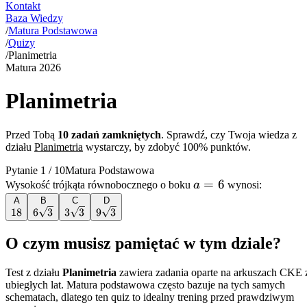
Kontakt
Baza Wiedzy
/
Matura Podstawowa
/
Quizy
/
Planimetria
Matura
2026
Planimetria
Przed Tobą
10
zadań zamkniętych
. Sprawdź, czy Twoja wiedza z
działu
Planimetria
wystarczy, by zdobyć 100% punktów.
Pytanie
1
/
10
Matura Podstawowa
a=6
=
6
Wysokość trójkąta równobocznego o boku
a
wynosi:
A
B
C
D
18
18
6\sqrt{3}
6
3
3\sqrt{3}
3
3
9\sqrt{3}
9
3
O czym musisz pamiętać w tym dziale?
Test z działu
Planimetria
zawiera zadania oparte na arkuszach CKE 
ubiegłych lat. Matura podstawowa często bazuje na tych samych
schematach, dlatego ten quiz to idealny trening przed prawdziwym