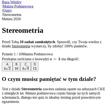
Baza Wiedzy
/
Matura Podstawowa
/
Quizy
/
Stereometria
Matura
2026
Stereometria
Przed Tobą
10
zadań zamkniętych
. Sprawdź, czy Twoja wiedza z
działu
Stereometria
wystarczy, by zdobyć 100% punktów.
Pytanie
1
/
10
Matura Podstawowa
a=4
=
4
Przekątna sześcianu o krawędzi
a
ma długość:
A
B
C
D
4\sqrt{2}
4
2
16
16
4\sqrt{3}
4
3
12
12
O czym musisz pamiętać w tym dziale?
Test z działu
Stereometria
zawiera zadania oparte na arkuszach CK
z ubiegłych lat. Matura podstawowa często bazuje na tych samych
schematach, dlatego ten quiz to idealny trening przed prawdziwym
egzaminem.