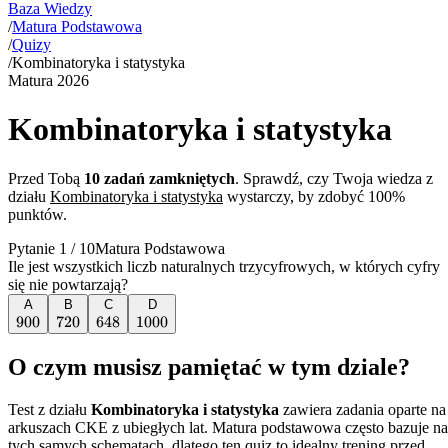
Baza Wiedzy
/
Matura Podstawowa
/
Quizy
/
Kombinatoryka i statystyka
Matura
2026
Kombinatoryka i statystyka
Przed Tobą
10
zadań zamkniętych
. Sprawdź, czy Twoja wiedza z
działu
Kombinatoryka i statystyka
wystarczy, by zdobyć 100%
punktów.
Pytanie
1
/
10
Matura Podstawowa
Ile jest wszystkich liczb naturalnych trzycyfrowych, w których cyfry
się nie powtarzają?
A
B
C
D
900
900
720
720
648
648
1000
1000
O czym musisz pamiętać w tym dziale?
Test z działu
Kombinatoryka i statystyka
zawiera zadania oparte na
arkuszach CKE z ubiegłych lat. Matura podstawowa często bazuje na
tych samych schematach, dlatego ten quiz to idealny trening przed