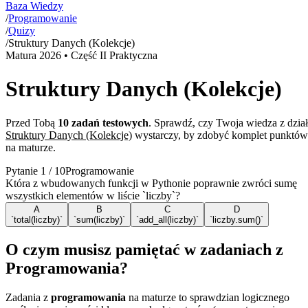
Baza Wiedzy
/
Programowanie
/
Quizy
/
Struktury Danych (Kolekcje)
Matura
2026
• Część II Praktyczna
Struktury Danych (Kolekcje)
Przed Tobą
10
zadań testowych
. Sprawdź, czy Twoja wiedza z dzia
Struktury Danych (Kolekcje)
wystarczy, by zdobyć komplet punktów
na maturze.
Pytanie
1
/
10
Programowanie
Która z wbudowanych funkcji w Pythonie poprawnie zwróci sumę
wszystkich elementów w liście `liczby`?
A
B
C
D
`total(liczby)`
`sum(liczby)`
`add_all(liczby)`
`liczby.sum()`
O czym musisz pamiętać w zadaniach z
Programowania?
Zadania z
programowania
na maturze to sprawdzian logicznego