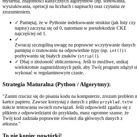
myślenia, znajomości klasycznych algorytmów (np. sortowania,
wyszukiwania, operacji na liczbach i napisach) oraz czytania ze
zrozumieniem.
✓
Pamiętaj, że w Pythonie indeksowanie struktur (jak listy czy
napisy) zaczyna się od 0, natomiast w pseudokodzie CKE
najczęściej od 1.
✓
Zwracaj szczególną uwagę na poprawne wczytywanie danych 
pamiętaj o rzutowaniu na odpowiednie typy (np.
) i
int()
pozbywaniu się białych znaków (
).
strip()
✓
Dbaj o złożoność obliczeniową. Jeśli to możliwe, unikaj
wielokrotnie zagnieżdżonych pętli, aby Twój program zdążył s
wykonać w regulaminowym czasie.
Strategia Maturalna (Python / Algorytmy):
"Zanim rzucisz się do pisania kodu na komputerze, zrozum problem 
kartce papieru. Zawsze korzystaj z danych z pliku
w
przyklad.txt
trakcie testowania swoich rozwiązań. Jeśli odpowiedź zgadza się z
plikiem z odpowiedziami do przykładu, masz ogromne szanse, że
Twój kod zadziała poprawnie również dla głównych danych z
arkusza."
To nie koniec powtórki!