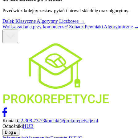
Przećwicz kolejny zestaw pytań i utrwal składnię oraz algorytmy.
Dalej:
Klasyczne Algorytmy Liczbowe
→
Wolisz zadania przy komputerze? Zobacz Pewniaki Algorytmiczne 
Kontakt
22-308-73-73
kontakt@prokorepetycje.pl
Odnośniki
HUB
Blog
▲