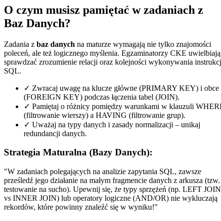
O czym musisz pamiętać w zadaniach z
Baz Danych?
Zadania z
baz danych
na maturze wymagają nie tylko znajomości
poleceń, ale też logicznego myślenia. Egzaminatorzy CKE uwielbiają
sprawdzać zrozumienie relacji oraz kolejności wykonywania instrukcj
SQL.
✓
Zwracaj uwagę na klucze główne (PRIMARY KEY) i obce
(FOREIGN KEY) podczas łączenia tabel (JOIN).
✓
Pamiętaj o różnicy pomiędzy warunkami w klauzuli WHER
(filtrowanie wierszy) a HAVING (filtrowanie grup).
✓
Uważaj na typy danych i zasady normalizacji – unikaj
redundancji danych.
Strategia Maturalna (Bazy Danych):
"W zadaniach polegających na analizie zapytania SQL, zawsze
prześledź jego działanie na małym fragmencie danych z arkusza (tzw.
testowanie na sucho). Upewnij się, że typy sprzężeń (np. LEFT JOIN
vs INNER JOIN) lub operatory logiczne (AND/OR) nie wykluczają
rekordów, które powinny znaleźć się w wyniku!"