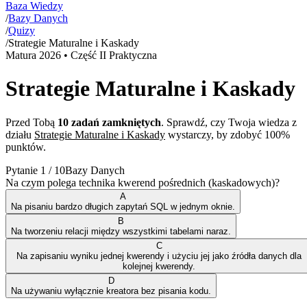
Baza Wiedzy
/
Bazy Danych
/
Quizy
/
Strategie Maturalne i Kaskady
Matura
2026
• Część II Praktyczna
Strategie Maturalne i Kaskady
Przed Tobą
10
zadań zamkniętych
. Sprawdź, czy Twoja wiedza z
działu
Strategie Maturalne i Kaskady
wystarczy, by zdobyć 100%
punktów.
Pytanie
1
/
10
Bazy Danych
Na czym polega technika kwerend pośrednich (kaskadowych)?
A
Na pisaniu bardzo długich zapytań SQL w jednym oknie.
B
Na tworzeniu relacji między wszystkimi tabelami naraz.
C
Na zapisaniu wyniku jednej kwerendy i użyciu jej jako źródła danych dla
kolejnej kwerendy.
D
Na używaniu wyłącznie kreatora bez pisania kodu.