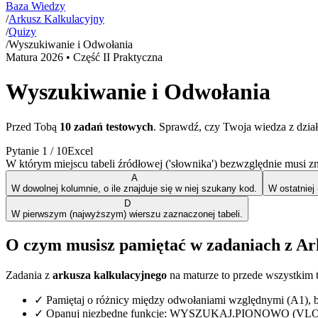
Baza Wiedzy
/
Arkusz Kalkulacyjny
/
Quizy
/
Wyszukiwanie i Odwołania
Matura
2026
• Część II Praktyczna
Wyszukiwanie i Odwołania
Przed Tobą
10
zadań testowych
. Sprawdź, czy Twoja wiedza z dzia
Pytanie
1
/
10
Excel
W którym miejscu tabeli źródłowej ('słownika') bezwzględnie mu
A
W dowolnej kolumnie, o ile znajduje się w niej szukany kod.
W ostatniej
D
W pierwszym (najwyższym) wierszu zaznaczonej tabeli.
O czym musisz pamiętać w zadaniach z Ar
Zadania z
arkusza kalkulacyjnego
na maturze to przede wszystkim t
✓
Pamiętaj o różnicy między odwołaniami względnymi (A1), 
✓
Opanuj niezbędne funkcje: WYSZUKAJ.PIONOWO (VLOOKU