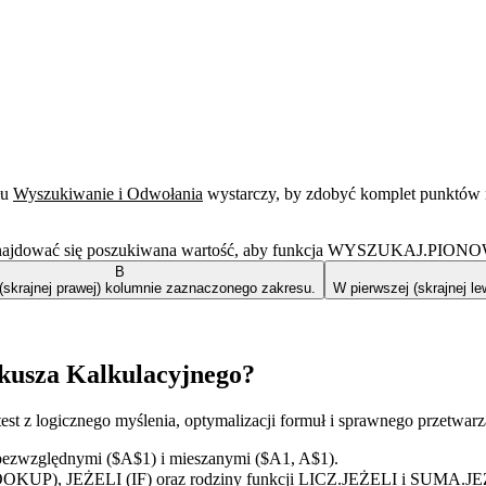
łu
Wyszukiwanie i Odwołania
wystarczy, by zdobyć komplet punktów 
si znajdować się poszukiwana wartość, aby funkcja WYSZUKAJ.PIONO
B
 (skrajnej prawej) kolumnie zaznaczonego zakresu.
W pierwszej (skrajnej l
kusza Kalkulacyjnego?
est z logicznego myślenia, optymalizacji formuł i sprawnego przetwa
bezwzględnymi ($A$1) i mieszanymi ($A1, A$1).
P), JEŻELI (IF) oraz rodziny funkcji LICZ.JEŻELI i SUMA.JE