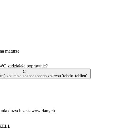
na maturze.
WO zadziałała poprawnie?
C
ewej) kolumnie zaznaczonego zakresu `tabela_tablica`.
rzania dużych zestawów danych.
ŻELI.