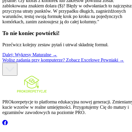
pytanie: czy któraś z komórek lub zakresów powinna zostać
zablokowana znakiem dolara ($)? Błędy w odwołaniach to najczęstsz
przyczyna utraty punktów. W przypadku długich, zagnieżdżonych
warunków, testuj swoją formułę krok po kroku na pojedynczych
komórkach, zanim zastosujesz ją do całej kolumny."
To nie koniec powtórki!
Przećwicz kolejny zestaw pytań i utrwal składnię formuł.
Dalej:
Wykresy Maturalne
→
Wolisz zadania przy komputerze? Zobacz Excelowe Pewniaki →
PROkorepetycje to platforma edukacyjna nowej generacji. Zmieniam
kucie wzorów w realne umiejętności. Przygotujemy Cię do matury i
egzaminów zawodowych na poziomie PRO.