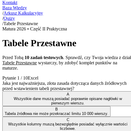
Kontakt
Baza Wiedzy
/
Arkusz Kalkulacyjny
/
Quizy
/
Tabele Przestawne
Matura
2026
• Część II Praktyczna
Tabele Przestawne
Przed Tobą
10
zadań testowych
. Sprawdź, czy Twoja wiedza z dzia
Tabele Przestawne
wystarczy, by zdobyć komplet punktów na
maturze.
Pytanie
1
/
10
Excel
Jaka jest najważniejsza, złota zasada dotycząca danych źródłowych
przed wstawieniem tabeli przestawnej?
A
Wszystkie dane muszą posiadać poprawnie opisane nagłówki w
pierwszym wierszu.
B
Tabela źródłowa nie może przekraczać limitu 10 000 wierszy.
C
Wszystkie kolumny muszą bezwzględnie posiadać wyłącznie wartości
liczbowe.