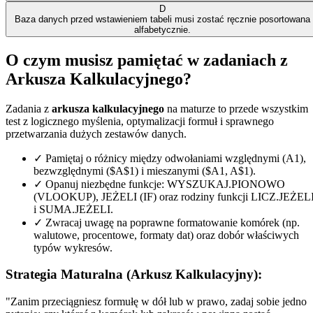
D
Baza danych przed wstawieniem tabeli musi zostać ręcznie posortowana
alfabetycznie.
O czym musisz pamiętać w zadaniach z
Arkusza Kalkulacyjnego?
Zadania z
arkusza kalkulacyjnego
na maturze to przede wszystkim
test z logicznego myślenia, optymalizacji formuł i sprawnego
przetwarzania dużych zestawów danych.
✓
Pamiętaj o różnicy między odwołaniami względnymi (A1),
bezwzględnymi ($A$1) i mieszanymi ($A1, A$1).
✓
Opanuj niezbędne funkcje: WYSZUKAJ.PIONOWO
(VLOOKUP), JEŻELI (IF) oraz rodziny funkcji LICZ.JEŻEL
i SUMA.JEŻELI.
✓
Zwracaj uwagę na poprawne formatowanie komórek (np.
walutowe, procentowe, formaty dat) oraz dobór właściwych
typów wykresów.
Strategia Maturalna (Arkusz Kalkulacyjny):
"Zanim przeciągniesz formułę w dół lub w prawo, zadaj sobie jedno