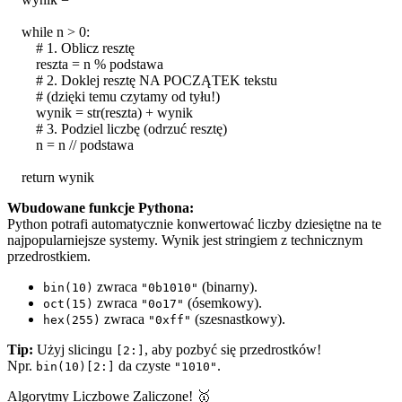
while
n
>
0
:
# 1. Oblicz resztę
reszta
=
n
%
podstawa
# 2. Doklej resztę NA POCZĄTEK tekstu
# (dzięki temu czytamy od tyłu!)
wynik
=
str
(
reszta
) +
wynik
# 3. Podziel liczbę (odrzuć resztę)
n
=
n
//
podstawa
return
wynik
Wbudowane funkcje Pythona:
Python potrafi automatycznie konwertować liczby dziesiętne na te
najpopularniejsze systemy. Wynik jest stringiem z technicznym
przedrostkiem.
zwraca
(binarny).
bin(10)
"0b1010"
zwraca
(ósemkowy).
oct(15)
"0o17"
zwraca
(szesnastkowy).
hex(255)
"0xff"
Tip:
Użyj slicingu
, aby pozbyć się przedrostków!
[2:]
Npr.
da czyste
.
bin(10)[2:]
"1010"
Algorytmy Liczbowe Zaliczone! 🥇