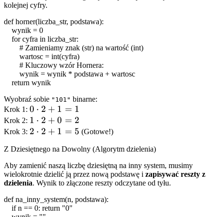
kolejnej cyfry.
def
horner
(
liczba_str
,
podstawa
):
wynik
=
0
for
cyfra
in
liczba_str
:
# Zamieniamy znak (str) na wartość (int)
wartosc
=
int
(
cyfra
)
# Kluczowy wzór Hornera:
wynik
=
wynik
*
podstawa
+
wartosc
return
wynik
Wyobraź sobie
binarne:
"101"
0
0
⋅
2
+
1
=
1
Krok 1:
\cdot
1
1
⋅
2
+
0
=
2
Krok 2:
2 + 1
\cdot
2
2
⋅
2
+
1
=
5
Krok 3:
(Gotowe!)
= 1
2 + 0
\cdot
Z Dziesiętnego na Dowolny (Algorytm dzielenia)
= 2
2 + 1
= 5
Aby zamienić naszą liczbę dziesiętną na inny system, musimy
wielokrotnie dzielić ją przez nową podstawę i
zapisywać reszty z
dzielenia
. Wynik to złączone reszty odczytane od tyłu.
def
na_inny_system
(
n
,
podstawa
):
if
n
==
0
:
return
"0"
wynik
=
""