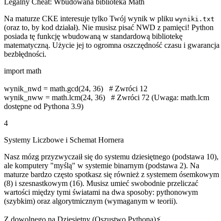
Legalny Cheat: Wbudowana biblioteka Math
Na maturze CKE interesuje tylko Twój wynik w pliku
wyniki.txt
(oraz to, by kod działał). Nie musisz pisać NWD z pamięci! Python
posiada tę funkcję wbudowaną w standardową bibliotekę
matematyczną. Użycie jej to ogromna oszczędność czasu i gwarancja
bezbłędności.
import math
wynik_nwd = math.gcd(24, 36) # Zwróci 12
wynik_nww = math.lcm(24, 36) # Zwróci 72 (Uwaga: math.lcm
dostępne od Pythona 3.9)
4
Systemy Liczbowe i Schemat Hornera
Nasz mózg przyzwyczaił się do systemu dziesiętnego (podstawa 10),
ale komputery "myślą" w systemie binarnym (podstawa 2). Na
maturze bardzo często spotkasz się również z systemem ósemkowym
(8) i szesnastkowym (16). Musisz umieć swobodnie przeliczać
wartości między tymi światami na dwa sposoby: pythonowym
(szybkim) oraz algorytmicznym (wymaganym w teorii).
Z dowolnego na Dziesiętny (Oszustwo Pythona)
⚡