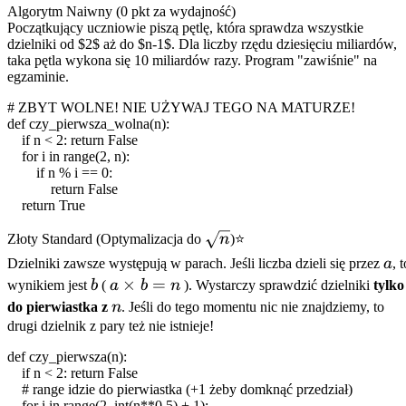
Algorytm Naiwny (0 pkt za wydajność)
Początkujący uczniowie piszą pętlę, która sprawdza wszystkie
dzielniki od $2$ aż do $n-1$. Dla liczby rzędu dziesięciu miliardów,
taka pętla wykona się 10 miliardów razy. Program "zawiśnie" na
egzaminie.
# ZBYT WOLNE! NIE UŻYWAJ TEGO NA MATURZE!
def
czy_pierwsza_wolna
(
n
):
if
n
<
2
:
return False
for
i
in
range
(
2
,
n
):
if
n
%
i
==
0
:
return False
return True
\sqrt{n}
Złoty Standard (Optymalizacja do
n
)
⭐
a
Dzielniki zawsze występują w parach. Jeśli liczba dzieli się przez
a
, t
b
a
×
=
wynikiem jest
b
(
a
b
n
). Wystarczy sprawdzić dzielniki
tylko
\times
n
do pierwiastka z
n
. Jeśli do tego momentu nic nie znajdziemy, to
b = n
drugi dzielnik z pary też nie istnieje!
def
czy_pierwsza
(
n
):
if
n
<
2
:
return False
# range idzie do pierwiastka (+1 żeby domknąć przedział)
for
i
in
range
(
2
,
int
(
n
**
0.5
) +
1
):