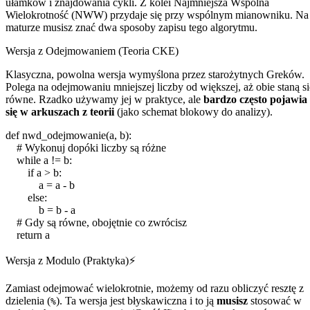
ułamków i znajdowania cykli. Z kolei Najmniejsza Wspólna
Wielokrotność (NWW) przydaje się przy wspólnym mianowniku. Na
maturze musisz znać dwa sposoby zapisu tego algorytmu.
Wersja z Odejmowaniem (Teoria CKE)
Klasyczna, powolna wersja wymyślona przez starożytnych Greków.
Polega na odejmowaniu mniejszej liczby od większej, aż obie staną si
równe. Rzadko używamy jej w praktyce, ale
bardzo często pojawia
się w arkuszach z teorii
(jako schemat blokowy do analizy).
def
nwd_odejmowanie
(
a
,
b
):
# Wykonuj dopóki liczby są różne
while
a
!=
b
:
if
a
>
b
:
a
=
a
-
b
else
:
b
=
b
-
a
# Gdy są równe, obojętnie co zwrócisz
return
a
Wersja z Modulo (Praktyka)
⚡
Zamiast odejmować wielokrotnie, możemy od razu obliczyć resztę z
dzielenia (
). Ta wersja jest błyskawiczna i to ją
musisz
stosować w
%