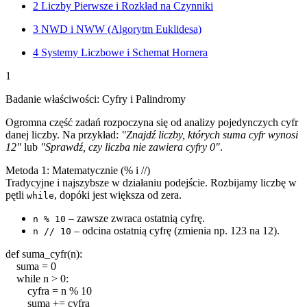
2
Liczby Pierwsze i Rozkład na Czynniki
3
NWD i NWW (Algorytm Euklidesa)
4
Systemy Liczbowe i Schemat Hornera
1
Badanie właściwości: Cyfry i Palindromy
Ogromna część zadań rozpoczyna się od analizy pojedynczych cyfr
danej liczby. Na przykład:
"Znajdź liczby, których suma cyfr wynosi
12"
lub
"Sprawdź, czy liczba nie zawiera cyfry 0"
.
Metoda 1: Matematycznie (% i //)
Tradycyjne i najszybsze w działaniu podejście. Rozbijamy liczbę w
pętli
, dopóki jest większa od zera.
while
– zawsze zwraca ostatnią cyfrę.
n % 10
– odcina ostatnią cyfrę (zmienia np. 123 na 12).
n // 10
def
suma_cyfr
(
n
):
suma
=
0
while
n
>
0
:
cyfra
=
n
%
10
suma
+=
cyfra