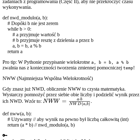
zadaniach z programowania (Część II), aby nie przekroczyć czasu
wykonywania.
def
nwd_modulo
(
a
,
b
):
# Dopóki b nie jest zerem
while
b
>
0
:
# a przyjmuje wartość b
# b przyjmuje resztę z dzielenia a przez b
a
,
b
=
b
,
a
%
b
return
a
Pro tip: W Pythonie przypisanie wielokrotne
a, b = b, a % b
zwalnia nas z konieczności tworzenia zmiennej pomocniczej
!
temp
NWW (Najmniejsza Wspólna Wielokrotność)
Gdy znasz już NWD, obliczenie NWW to czysta matematyka.
Wystarczy pomnożyć przez siebie obie liczby i podzielić wynik przez
⋅
a
b
NWW =
=
ich NWD. Wzór to:
N
WW
.
(
,
)
N
W
D
a
b
\frac{a
def
nww
(
a
,
b
):
\cdot b}
# Używamy // aby wynik na pewno był liczbą całkowitą (int)
{NWD(a,b)}
return
(
a
*
b
) // nwd_modulo(
a
,
b
)
🔑