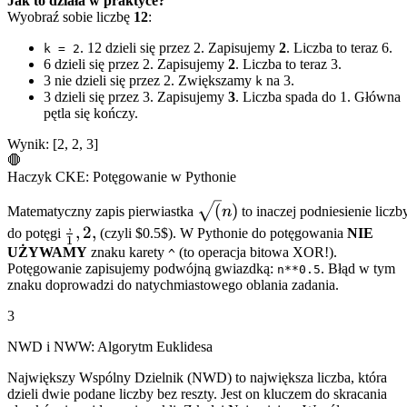
Jak to działa w praktyce?
Wyobraź sobie liczbę
12
:
. 12 dzieli się przez 2. Zapisujemy
2
. Liczba to teraz 6.
k = 2
6 dzieli się przez 2. Zapisujemy
2
. Liczba to teraz 3.
3 nie dzieli się przez 2. Zwiększamy
na 3.
k
3 dzieli się przez 3. Zapisujemy
3
. Liczba spada do 1. Główna
pętla się kończy.
Wynik: [2, 2, 3]
🛑
Haczyk CKE: Potęgowanie w Pythonie
\sqrt(n)
(
)
Matematyczny zapis pierwiastka
n
to inaczej podniesienie liczb
,
\frac,1,2,
,
2
,
do potęgi
(czyli $0.5$). W Pythonie do potęgowania
NIE
1
UŻYWAMY
znaku karety
(to operacja bitowa XOR!).
^
Potęgowanie zapisujemy podwójną gwiazdką:
. Błąd w tym
n**0.5
znaku doprowadzi do natychmiastowego oblania zadania.
3
NWD i NWW: Algorytm Euklidesa
Największy Wspólny Dzielnik (NWD) to największa liczba, która
dzieli dwie podane liczby bez reszty. Jest on kluczem do skracania