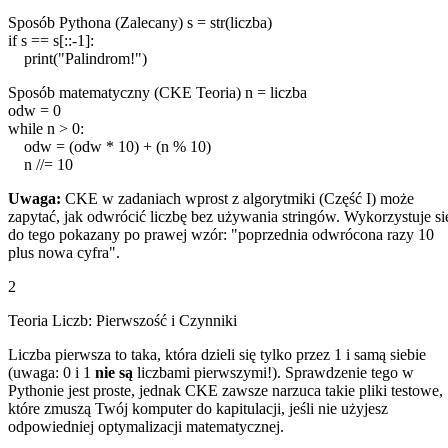
Sposób Pythona (Zalecany)
s
=
str
(
liczba
)
if
s
==
s
[::
-1
]:
print
(
"Palindrom!"
)
Sposób matematyczny (CKE Teoria)
n
=
liczba
odw
=
0
while
n
>
0
:
odw
= (
odw
*
10
) + (
n
%
10
)
n
//=
10
Uwaga:
CKE w zadaniach wprost z algorytmiki (Część I) może
zapytać, jak odwrócić liczbę bez używania stringów. Wykorzystuje si
do tego pokazany po prawej wzór: "poprzednia odwrócona razy 10
plus nowa cyfra".
2
Teoria Liczb: Pierwszość i Czynniki
Liczba pierwsza to taka, która dzieli się tylko przez 1 i samą siebie
(uwaga: 0 i 1
nie są
liczbami pierwszymi!). Sprawdzenie tego w
Pythonie jest proste, jednak CKE zawsze narzuca takie pliki testowe,
które zmuszą Twój komputer do kapitulacji, jeśli nie użyjesz
odpowiedniej optymalizacji matematycznej.