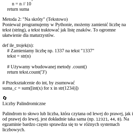
n
=
n
//
10
return
suma
Metoda 2: "Na skróty" (Tekstowo)
Ponieważ programujemy w Pythonie, możemy zamienić liczbę na
tekst (string), a tekst traktować jak listę znaków. To ogromne
ułatwienie dla maturzystów.
def
ile_trojek
(
n
):
# Zamieniamy liczbę np. 1337 na tekst "1337"
tekst
=
str
(
n
)
# Używamy wbudowanej metody .count()
return
tekst
.
count
(
'3'
)
# Przekształcenie do int, by zsumować
suma_c
=
sum
([
int
(
x
)
for
x
in
str
(
1234
)])
🔄
Liczby Palindromiczne
Palindrom to słowo lub liczba, która czytana od lewej do prawej, jak i
od prawej do lewej, jest dokładnie taka sama (np.
,
,
). Na
12321
44
8
egzaminie bardzo często sprawdza się to w różnych systemach
liczbowych.