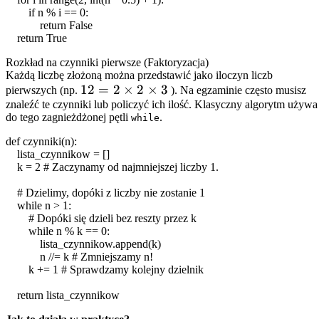
if
n
%
i
==
0
:
return False
return True
Rozkład na czynniki pierwsze (Faktoryzacja)
Każdą liczbę złożoną można przedstawić jako iloczyn liczb
12 =
12
=
2
×
2
×
3
pierwszych (np.
). Na egzaminie często musisz
znaleźć te czynniki lub policzyć ich ilość. Klasyczny algorytm używa
2
do tego zagnieżdżonej pętli
.
while
\times
2
def
czynniki
(
n
):
\times
lista_czynnikow
= []
k
=
2
# Zaczynamy od najmniejszej liczby 1.
3
# Dzielimy, dopóki z liczby nie zostanie 1
while
n
>
1
:
# Dopóki się dzieli bez reszty przez k
while
n
%
k
==
0
:
lista_czynnikow
.
append
(
k
)
n
//=
k
# Zmniejszamy n!
k
+=
1
# Sprawdzamy kolejny dzielnik
return
lista_czynnikow