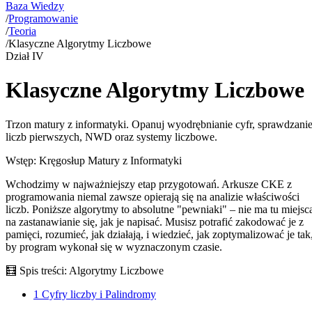
Baza Wiedzy
/
Programowanie
/
Teoria
/
Klasyczne Algorytmy Liczbowe
Dział
IV
Klasyczne Algorytmy Liczbowe
Trzon matury z informatyki. Opanuj wyodrębnianie cyfr, sprawdzani
liczb pierwszych, NWD oraz systemy liczbowe.
Wstęp: Kręgosłup Matury z Informatyki
Wchodzimy w najważniejszy etap przygotowań. Arkusze CKE z
programowania niemal zawsze opierają się na analizie właściwości
liczb. Poniższe algorytmy to absolutne "pewniaki" – nie ma tu miejsc
na zastanawianie się, jak je napisać. Musisz potrafić zakodować je z
pamięci, rozumieć, jak działają, i wiedzieć, jak zoptymalizować je tak
by program wykonał się w wyznaczonym czasie.
🧮
Spis treści: Algorytmy Liczbowe
1
Cyfry liczby i Palindromy