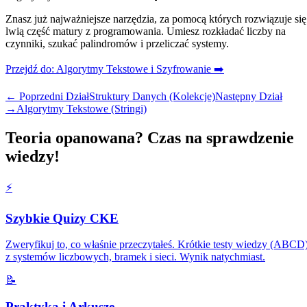
Znasz już najważniejsze narzędzia, za pomocą których rozwiązuje się
lwią część matury z programowania. Umiesz rozkładać liczby na
czynniki, szukać palindromów i przeliczać systemy.
Przejdź do: Algorytmy Tekstowe i Szyfrowanie ➡️
← Poprzedni Dział
Struktury Danych (Kolekcje)
Następny Dział
→
Algorytmy Tekstowe (Stringi)
Teoria opanowana? Czas na sprawdzenie
wiedzy!
⚡️
Szybkie Quizy CKE
Zweryfikuj to, co właśnie przeczytałeś. Krótkie testy wiedzy (ABCD
z systemów liczbowych, bramek i sieci. Wynik natychmiast.
📝
Praktyka i Arkusze