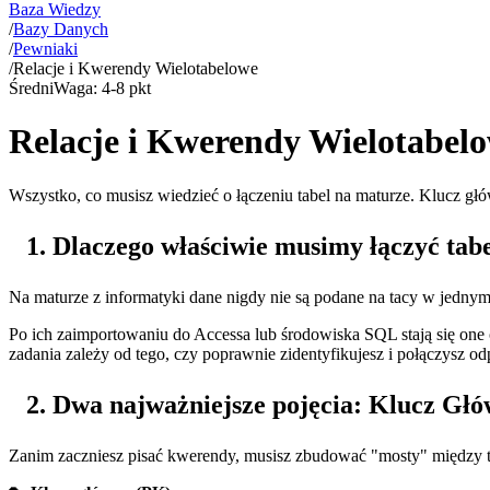
Baza Wiedzy
/
Bazy Danych
/
Pewniaki
/
Relacje i Kwerendy Wielotabelowe
Średni
Waga:
4-8 pkt
Relacje i Kwerendy Wielotabel
Wszystko, co musisz wiedzieć o łączeniu tabel na maturze. Klucz g
Dlaczego właściwie musimy łączyć tab
Na maturze z informatyki dane nigdy nie są podane na tacy w jednym
Po ich zaimportowaniu do Accessa lub środowiska SQL stają się one
zadania zależy od tego, czy poprawnie zidentyfikujesz i połączysz o
Dwa najważniejsze pojęcia: Klucz Głó
Zanim zaczniesz pisać kwerendy, musisz zbudować "mosty" między t