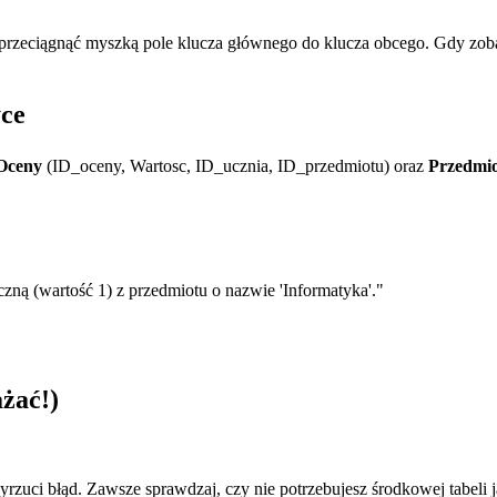
rzeciągnąć myszką pole klucza głównego do klucza obcego. Gdy zobacz
yce
Oceny
(ID_oceny, Wartosc, ID_ucznia, ID_przedmiotu) oraz
Przedmi
czną (wartość 1) z przedmiotu o nazwie 'Informatyka'."
żać!)
yrzuci błąd. Zawsze sprawdzaj, czy nie potrzebujesz środkowej tabeli 