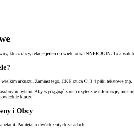
owe
łówny, klucz obcy, relacje jeden do wielu oraz INNER JOIN. To absol
ele?
 wielkim arkuszu. Zamiast tego, CKE rzuca Ci 3-4 pliki tekstowe (np.
 osobnymi bytami. Aby wyciągnąć z nich użyteczne informacje, musimy
dpowiednie klucze.
wny i Obcy
abelami. Pamiętaj o dwóch złotych zasadach: