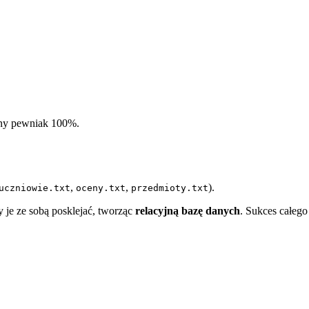
utny pewniak 100%.
,
,
).
uczniowie.txt
oceny.txt
przedmioty.txt
 je ze sobą posklejać, tworząc
relacyjną bazę danych
. Sukces całego