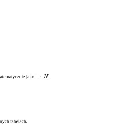
1:N
1
:
matematycznie jako
N
.
nych tabelach.