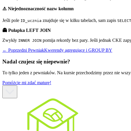
⚠️ Niejednoznaczność nazw kolumn
Jeśli pole
znajduje się w kilku tabelach, sam zapis
ID_ucznia
SELEC
👻 Pułapka LEFT JOIN
Zwykły
pomija rekordy bez pary. Jeśli jednak CKE zap
INNER JOIN
← Poprzedni Pewniak
Kwerendy agregujące i GROUP BY
Nadal czujesz się niepewnie?
To tylko jeden z pewniaków. Na kursie przechodzimy przez nie wszyst
Pomóżcie mi zdać maturę!