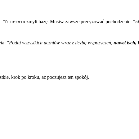
zmyli bazę. Musisz zawsze precyzować pochodzenie:
T ID_ucznia
Ta
yta:
"Podaj wszystkich uczniów wraz z liczbą wypożyczeń,
nawet tych, 
kie, krok po kroku, aż poczujesz ten spokój.