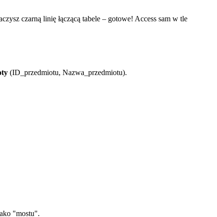
ysz czarną linię łączącą tabele – gotowe! Access sam w tle
oty
(ID_przedmiotu, Nazwa_przedmiotu).
jako "mostu".