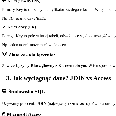
🔑 Klucz główny (PK)
Primary Key to unikalny identyfikator każdego rekordu. W tej tabeli 
Np.
ID_ucznia
czy
PESEL
.
🔗 Klucz obcy (FK)
Foreign Key to pole w innej tabeli, odwołujące się do klucza główne
Np. jeden uczeń może mieć wiele ocen.
💡 Złota zasada łączenia:
Zawsze łączymy
Klucz główny z Kluczem obcym
. W ten sposób tw
Jak wyciągnąć dane? JOIN vs Access
💻 Środowisko SQL
Używamy polecenia
JOIN
(najczęściej
). Zwraca ono ty
INNER JOIN
🖱️ Microsoft Access