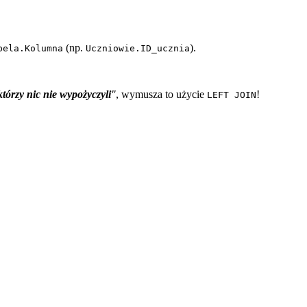
(np.
).
bela.Kolumna
Uczniowie.ID_ucznia
którzy nic nie wypożyczyli
"
, wymusza to użycie
!
LEFT JOIN